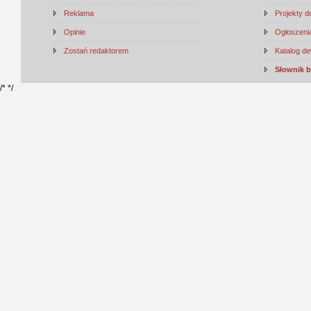
Reklama
Projekty 
Opinie
Ogłoszenia
Zostań redaktorem
Katalog d
Słownik 
/*
*/