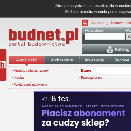
Strona korzysta z ciasteczek (plików cookies
Możesz określić warunki przechowywani
Zapisz się do newslette
Wpisz słowo
Wyb
Katalog
Aktualności
Architektura
Inwestycje
Budowa i
» Analizy, badania, raporty
»
Biznes
» Nauka
» Przegląd prasy
» Wydarzenia na świecie