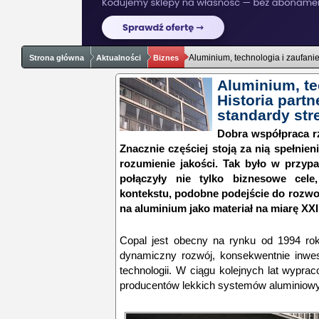
Aluminium, technologia i zaufanie
Strona główna
Aktualności
Biznes
Aluminium, te
Historia partn
standardy str
Dobra współpraca r
Znacznie częściej stoją za nią spełnie
rozumienie jakości. Tak było w przypa
połączyły nie tylko biznesowe cele
kontekstu, podobne podejście do rozwoj
na aluminium jako materiał na miarę XX
Copal jest obecny na rynku od 1994 rok
dynamiczny rozwój, konsekwentnie inwes
technologii. W ciągu kolejnych lat wypra
producentów lekkich systemów aluminiow