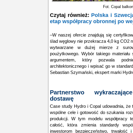
Fot.
Copal balkon
Czytaj również:
Polska i Szwecj
etap współpracy obronnej po we
–W naszej ofercie znajdują się certyfikow
ślad węglowy nie przekracza 4,0 kg CO2 n
wytwarzane w dużej mierze z surow
poużytkowego. Wybór takiego materiału s
argumentem, który pozwala podni
architektonicznego i wpisać go w stand
Sebastian Szymański, ekspert marki Hydro
Partnerstwo wykraczają
dostawę
Case study Hydro i Copal udowadnia, że t
wspólne cele i gotowość do szukania ro
produkcji. W tym modelu współpracy te
całość, która zmienia standardy wspó
inwestorom bezpieczeństwo, trwałość 