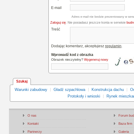
E-mail
Adres e-mail nie bedzie prezentowany w serw
Zaloguj się
. Nie posiadasz jeszcze konta w serwisie
budne
Treść
Dodając komentarz, akceptujesz
regulamin
.
Wprowadź kod z obrazka
Obrazek nieczytelny?
Wygeneruj nowy
Szukaj
Warunki zabudowy
Gładź szpachlowa
Konstrukcja dachu
Oc
Protokoły i wnioski
Rynek mieszka
O nas
Forum bu
Kontakt
Baza firm
Partnerzy
Galeria