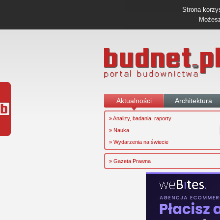
Strona korzys
Możesz 
Aktualności
Architektura
» Analizy, badania, raporty
» Nauka
» Wydarzenia na świecie
» Gazeta Prawna