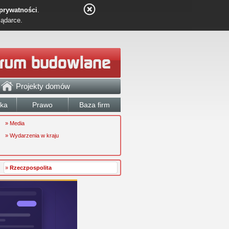
 prywatności
.
lądarce.
Projekty domów
łka
Prawo
Baza firm
» Media
» Wydarzenia w kraju
»
Rzeczpospolita