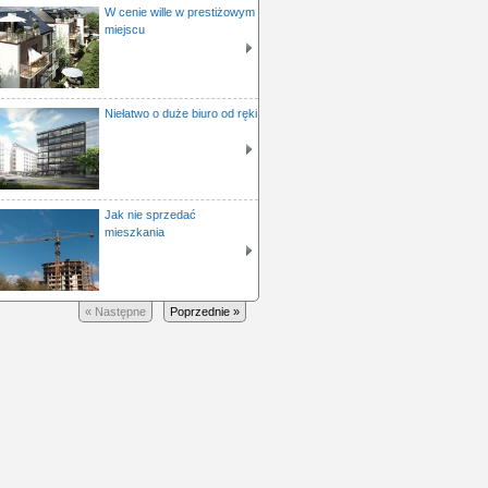
W cenie wille w prestiżowym
miejscu
Niełatwo o duże biuro od ręki
Jak nie sprzedać
mieszkania
« Następne
Poprzednie »