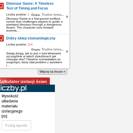
Dinosaur Game: A Timeless
Test of Timing and Focus
Liczba postów:
1
Trudne tema...
Grupa:
Dinosaur Game is a fast-paced endless
runner that challenges players to guide a
pixelated dinosaur through a dangerous
desert. The character runs forward
automa...
Dobry sklep stomatologiczny
Liczba postów:
114
Trudne tema...
Grupa:
Swoją drogą, jak to jest z tymi lekarzami,
szczególnie w takich dziedzinach jak
chirurgia oka? Ostatnio rozmawiałam ze
znajomym, który miał problem z wzrokiem
i...
Więcej na forum »
Kalkulator izolacji ścian