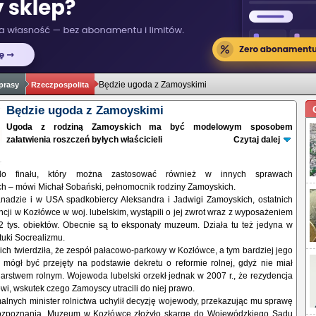
Będzie ugoda z Zamoyskimi
prasy
Rzeczpospolita
Będzie ugoda z Zamoyskimi
Ugoda z rodziną Zamoyskich ma być modelowym sposobem
załatwienia roszczeń byłych właścicieli
Czytaj dalej
o finału, który można zastosować również w innych sprawach
ch – mówi Michał Sobański, pełnomocnik rodziny Zamoyskich.
nadzie i w USA spadkobiercy Aleksandra i Jadwigi Zamoyskich, ostatnich
encji w Kozłówce w woj. lubelskim, wystąpili o jej zwrot wraz z wyposażeniem
12 tys. obiektów. Obecnie są to eksponaty muzeum. Działa tu też jedyna w
tuki Socrealizmu.
h twierdziła, że zespół pałacowo-parkowy w Kozłówce, a tym bardziej jego
 mógł być przejęty na podstawie dekretu o reformie rolnej, gdyż nie miał
arstwem rolnym. Wojewoda lubelski orzekł jednak w 2007 r., że rezydencja
wi, wskutek czego Zamoyscy utracili do niej prawo.
lnych minister rolnictwa uchylił decyzję wojewody, przekazując mu sprawę
zpoznania. Muzeum w Kozłówce złożyło skargę do Wojewódzkiego Sądu