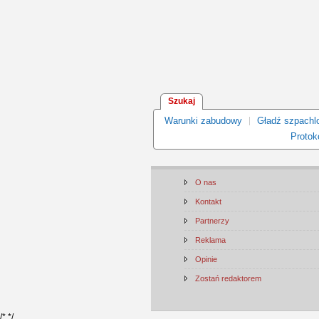
Szukaj
Warunki zabudowy
Gładź szpachl
Protoko
O nas
Kontakt
Partnerzy
Reklama
Opinie
Zostań redaktorem
/*
*/