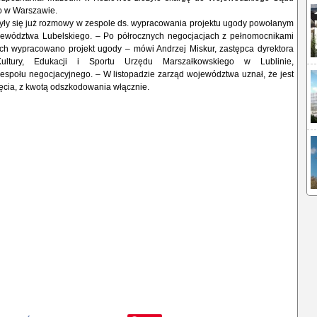
o w Warszawie.
zyły się już rozmowy w zespole ds. wypracowania projektu ugody powołanym
ewództwa Lubelskiego. – Po półrocznych negocjacjach z pełnomocnikami
ch wypracowano projekt ugody – mówi Andrzej Miskur, zastępca dyrektora
ultury, Edukacji i Sportu Urzędu Marszałkowskiego w Lublinie,
espołu negocjacyjnego. – W listopadzie zarząd województwa uznał, że jest
yjęcia, z kwotą odszkodowania włącznie.