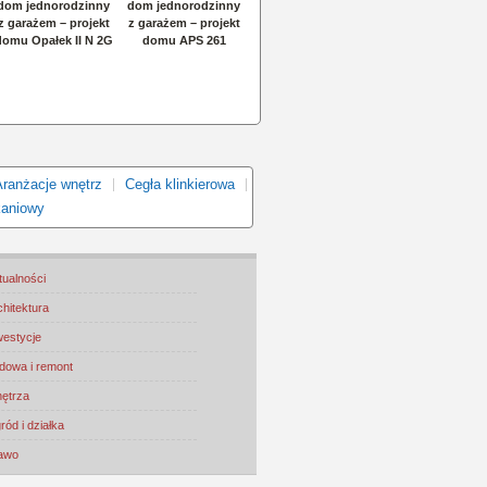
Aranżacje wnętrz
Cegła klinkierowa
kaniowy
tualności
chitektura
westycje
dowa i remont
ętrza
ród i działka
awo