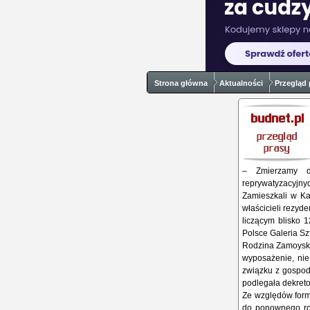
Strona główna
Aktualności
Przegląd 
– Zmierzamy d
reprywatyzacyjny
Zamieszkali w Ka
właścicieli rezyd
liczącym blisko 
Polsce Galeria Sz
Rodzina Zamoyskic
wyposażenie, nie
związku z gospod
podlegała dekreto
Ze względów forma
do ponownego ro