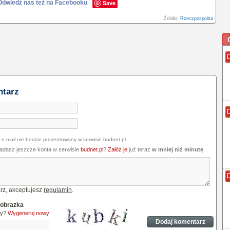
Odwiedź nas też na Facebooku
Save
Źródło:
Rzeczpospolita
ntarz
 e-mail nie bedzie prezentowany w serwisie budnet.pl
iadasz jeszcze konta w serwisie
budnet.pl
?
Załóż je
już teraz
w mniej niż minutę
.
rz, akceptujesz
regulamin
.
 obrazka
ny?
Wygeneruj nowy