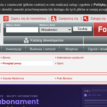
ta z ciasteczek (plików cookies) w celu realizacji usług i zgodnie z
Polityką
określić warunki przechowywania lub dostępu do tych plików w swojej przeg
Zapisz się do newslettera
|
Zarejestruj się
|
Zaloguj się
Wpisz słowo
Wybierz dział
Szukaj
Katalog deweloperów
Inwestycje
Budowa i remont
Wnętrza
Ogród i dzia
» Biznes
» Kalendarium wydarzeń
»
Przegląd prasy
» Sport
» Gazeta Wyborcza
» Puls Biznesu