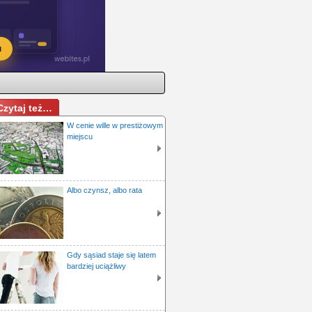
Czytaj też…
W cenie wille w prestiżowym
miejscu
Albo czynsz, albo rata
Gdy sąsiad staje się latem
bardziej uciążliwy