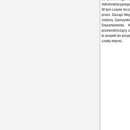
Administracyjneg
W tym czasie toc
przez Zarząd Woj
rodziny Zamoyski
Departamentu K
przewodniczący z
to projekt do prz
czytaj więcej...