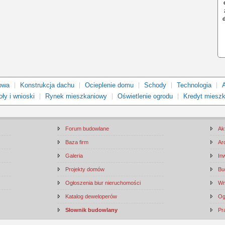
owa
Konstrukcja dachu
Ocieplenie domu
Schody
Technologia
ły i wnioski
Rynek mieszkaniowy
Oświetlenie ogrodu
Kredyt miesz
Forum budowlane
Ak
Baza firm
Ar
Galeria
In
Projekty domów
Bu
Ogłoszenia biur nieruchomości
Wn
Katalog deweloperów
Og
Słownik budowlany
Pr