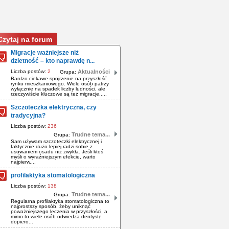
Czytaj na forum
Migracje ważniejsze niż
dzietność – kto naprawdę n...
Liczba postów:
2
Aktualności
Grupa:
Bardzo ciekawe spojrzenie na przyszłość
rynku mieszkaniowego. Wiele osób patrzy
wyłącznie na spadek liczby ludności, ale
rzeczywiście kluczowe są też migracje,....
Szczoteczka elektryczna, czy
tradycyjna?
Liczba postów:
236
Trudne tema...
Grupa:
Sam używam szczoteczki elektrycznej i
faktycznie dużo lepiej radzi sobie z
usuwaniem osadu niż zwykła. Jeśli ktoś
myśli o wyraźniejszym efekcie, warto
najpierw....
profilaktyka stomatologiczna
Liczba postów:
138
Trudne tema...
Grupa:
Regularna profilaktyka stomatologiczna to
najprostszy sposób, żeby uniknąć
poważniejszego leczenia w przyszłości, a
mimo to wiele osób odwiedza dentystę
dopiero...