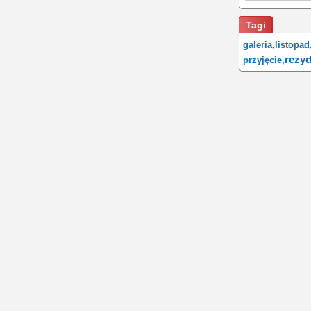
Tagi
galeria,
listopad
rezyd
przyjęcie,