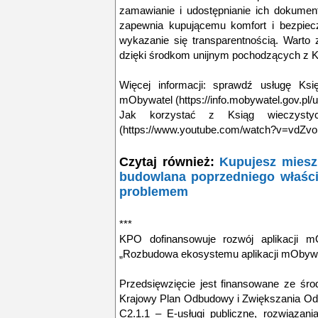
zamawianie i udostępnianie ich dokumen
zapewnia kupującemu komfort i bezpiec
wykazanie się transparentnością. Warto z
dzięki środkom unijnym pochodzących z 
Więcej informacji: sprawdź usługę Księ
mObywatel (https://info.mobywatel.gov.pl/u
Jak korzystać z Ksiąg wieczystyc
(https://www.youtube.com/watch?v=vdZv
Czytaj również:
Kupujesz mies
budowlana poprzedniego właści
problemem
***
KPO dofinansowuje rozwój aplikacji m
„Rozbudowa ekosystemu aplikacji mObywa
Przedsięwzięcie jest finansowane ze śro
Krajowy Plan Odbudowy i Zwiększania Od
C2.1.1 – E-usługi publiczne, rozwiązani