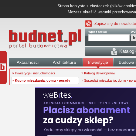
Strona korzysta z ciasteczek (plików cookies
Możesz określić warunki przechowywani
Zapisz się do newslette
Wpisz słowo
Wyb
Katalog
Aktualności
Architektura
Inwestycje
Budowa i
» Inwestycje i nieruchomości
» Katalog deweloperów
»
Kupno mieszkania, domu - porady
» Sprzedaż mieszkania, domu - por