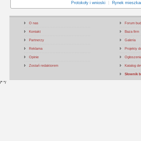
Protokoły i wnioski
Rynek mieszka
O nas
Forum bu
Kontakt
Baza firm
Partnerzy
Galeria
Reklama
Projekty 
Opinie
Ogłoszenia
Zostań redaktorem
Katalog d
Słownik 
/*
*/