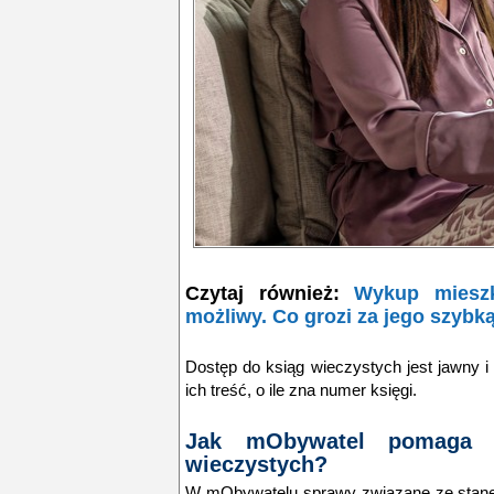
Czytaj również:
Wykup miesz
możliwy. Co grozi za jego szybk
Dostęp do ksiąg wieczystych jest jawny 
ich treść, o ile zna numer księgi.
Jak mObywatel pomaga 
wieczystych?
W mObywatelu sprawy związane ze stan