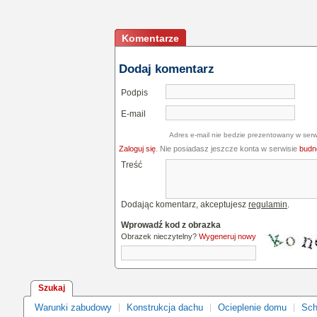
Komentarze
Dodaj komentarz
Podpis
E-mail
Adres e-mail nie bedzie prezentowany w serw
Zaloguj się
. Nie posiadasz jeszcze konta w serwisie
budne
Treść
Dodając komentarz, akceptujesz
regulamin
.
Wprowadź kod z obrazka
Obrazek nieczytelny?
Wygeneruj nowy
Szukaj
Warunki zabudowy
Konstrukcja dachu
Ocieplenie domu
Sch