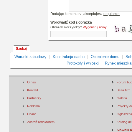
Dodając komentarz, akceptujesz
regulamin
.
Wprowadź kod z obrazka
Obrazek nieczytelny?
Wygeneruj nowy
Szukaj
Warunki zabudowy
Konstrukcja dachu
Ocieplenie domu
Sch
Protokoły i wnioski
Rynek mieszka
O nas
Forum bu
Kontakt
Baza firm
Partnerzy
Galeria
Reklama
Projekty 
Opinie
Ogłoszenia
Zostań redaktorem
Katalog d
Słownik 