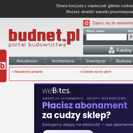
Strona korzysta z ciasteczek (plików cookies
Możesz określić warunki przechowywani
Zapisz się do newslette
Wpisz słowo
Wyb
Katalog
Aktualności
Architektura
Inwestycje
Budowa i
» Aktualności prawne
» Gotowe wzory pism