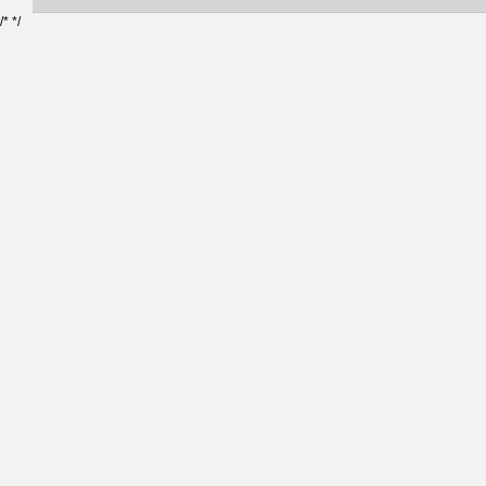
/*
*/