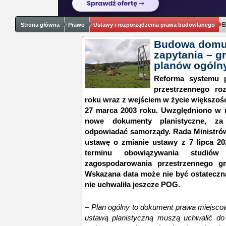
B
Strona główna
Prawo
Ustawy i rozporządzenia prawa budowlanego
Budowa domu
zapytania – g
planów ogóln
Reforma systemu p
przestrzennego ro
roku wraz z wejściem w życie większośc
27 marca 2003 roku. Uwzględniono w n
nowe dokumenty planistyczne, za
odpowiadać samorządy. Rada Ministrów 
ustawę o zmianie ustawy z 7 lipca 202
terminu obowiązywania studió
zagospodarowania przestrzennego g
Wskazana data może nie być ostateczna
nie uchwaliła jeszcze POG.
– Plan ogólny to dokument prawa miejsco
ustawą planistyczną muszą uchwalić do