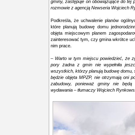
gminy, zastępuje on obowiązujące do tej
rozmowie z agencją Newseria Wojciech Ry
Podkreśla, że uchwalenie planów ogólny
które planują budowę domu jednorodzinne
objęta miejscowym planem zagospodarow
zainteresować tym, czy gmina wkrótce uc
nim prace.
– Warto w tym miejscu powiedzieć, że z
pory żadna z gmin nie wypełniła jeszc
wszystkich, którzy planują budowę domu, są
będzie objęta MPZP, nie otrzymają oni 
zabudowy, ponieważ gminy nie będą 
wydawania – tłumaczy Wojciech Rynkowsk