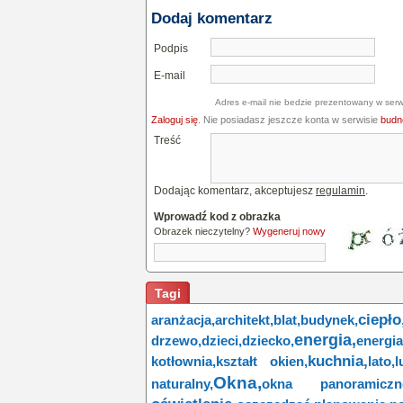
Dodaj komentarz
Podpis
E-mail
Adres e-mail nie bedzie prezentowany w serw
Zaloguj się
. Nie posiadasz jeszcze konta w serwisie
budne
Treść
Dodając komentarz, akceptujesz
regulamin
.
Wprowadź kod z obrazka
Obrazek nieczytelny?
Wygeneruj nowy
Tagi
ciepło
aranżacja,
architekt,
blat,
budynek,
energia,
drzewo,
dzieci,
dziecko,
energi
kuchnia,
kotłownia,
kształt okien,
lato,
l
Okna,
naturalny,
okna panoramiczn