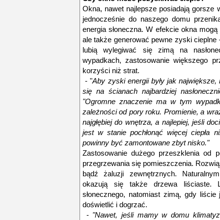
Okna, nawet najlepsze posiadają gorsze w
jednocześnie do naszego domu przenika 
energia słoneczna. W efekcie okna mogą n
ale także generować pewne zyski cieplne 
lubią wylegiwać się zimą na nasłonec
wypadkach, zastosowanie większego prz
korzyści niż strat.
- "
Aby zyski energii były jak największe
się na ścianach najbardziej nasłoneczn
"Ogromne znaczenie ma w tym wypadku
zależności od pory roku. Promienie, a wra
najgłębiej do wnętrza, a najlepiej, jeśli do
jest w stanie pochłonąć więcej ciepła n
powinny być zamontowane zbyt nisko."
Zastosowanie dużego przeszklenia od p
przegrzewania się pomieszczenia. Rozwiąza
bądź żaluzji zewnętrznych. Naturalnym
okazują się także drzewa liściaste. 
słonecznego, natomiast zimą, gdy liście
doświetlić i dogrzać.
-
"Nawet, jeśli mamy w domu klimatyza