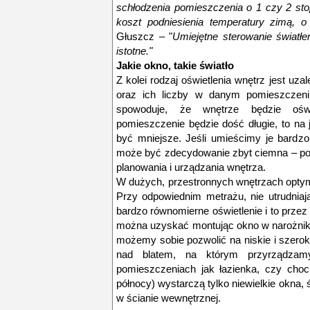
schłodzenia pomieszczenia o 1 czy 2 sto
koszt podniesienia temperatury zimą, 
Głuszcz – "
Umiejętne sterowanie światł
istotne."
Jakie okno, takie światło
Z kolei rodzaj oświetlenia wnętrz jest uzal
oraz ich liczby w danym pomieszczeni
spowoduje, że wnętrze będzie oświe
pomieszczenie będzie dość długie, to na
być mniejsze. Jeśli umieścimy je bardzo
może być zdecydowanie zbyt ciemna – po
planowania i urządzania wnętrza.
W dużych, przestronnych wnętrzach opty
Przy odpowiednim metrażu, nie utrudniaj
bardzo równomierne oświetlenie i to prze
można uzyskać montując okno w narożnik
możemy sobie pozwolić na niskie i szerok
nad blatem, na którym przyrządzam
pomieszczeniach jak łazienka, czy choci
północy) wystarczą tylko niewielkie okna, 
w ścianie wewnętrznej.