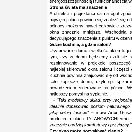
energooszczędnością i funkcjonalnością w
Strona świata ma znaczenie
Architekci i projektanci są na ogół zg
najwięcej okien powinno się znaleźć się od
północy możemy nawet całkowicie zrezy
okna znacznie mniejsze. Wschodnia s
decydującego znaczenia z punktu widzenia
Gdzie kuchnia, a gdzie salon?
Usytuowanie domu i wielkość okien to je
tym, czy w domu będziemy czuli się n
rozplanowanie w projekcie poszczegó
najlepiej skierować okna salonu i części d
Kuchnia powinna znajdować się od wschod
całe zaplecze domu, czyli np. spiżarn
powodzeniem skierowane na północ. Ws
najlepszy pomysł na sypialnie.
- "
Taki modelowy układ, przy racjonal
idealnie dopasować poziom naturalnego 
jaką pełnią funkcję" –
mówi Artur Głusz
producenta okien TYTANOWYCHtermo 
znacznie bardziej komfortowy i przyjazny."
Czy okno może pozyskiwać ciepło?