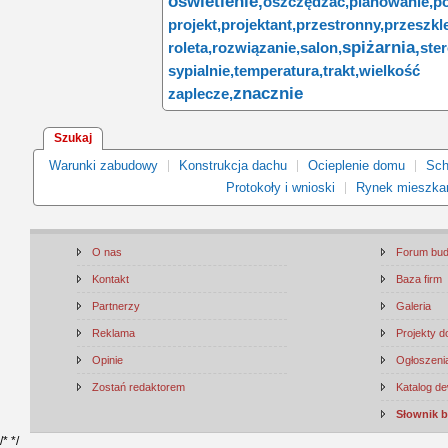
oświetlenie,
oszczędzać,
planowanie,
p
projekt,
projektant,
przestronny,
przeszkle
spiżarnia,
roleta,
rozwiązanie,
salon,
ste
sypialnie,
temperatura,
trakt,
wielkość 
znacznie
zaplecze,
Szukaj
Warunki zabudowy
Konstrukcja dachu
Ocieplenie domu
Sch
Protokoły i wnioski
Rynek mieszka
O nas
Forum bu
Kontakt
Baza firm
Partnerzy
Galeria
Reklama
Projekty 
Opinie
Ogłoszenia
Zostań redaktorem
Katalog d
Słownik 
/*
*/