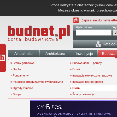
Strona korzysta z ciasteczek (plików cookies
Możesz określić warunki przechowywani
Zapisz się do newslette
Wpisz słowo
Wyb
Katalog
Aktualności
Architektura
Inwestycje
Budowa i
» Bramy garażowe
» Budowa domu - porady
» Dachy
» Drzwi
» Fundamenty
» Instalacje elektryczne i gazowe
» Instalacje klimatyzacyjne i wentylacyjne
» Instalacje niskoprądowe
» Ogrody zimowe
»
Okna
» Stropy
» Ściany i elewacje