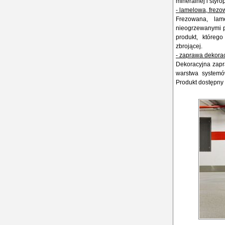
mineralnej i styro
- lamelowa, frez
Frezowana, lam
nieogrzewanymi po
produkt, któreg
zbrojącej.
- zaprawa dekora
Dekoracyjna zapr
warstwa systemó
Produkt dostępny w