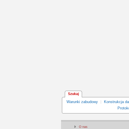
Szukaj
Warunki zabudowy
Konstrukcja d
Protoko
O nas