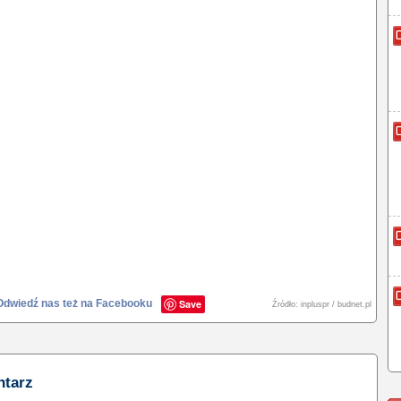
Odwiedź nas też na Facebooku
Save
Źródło: inpluspr / budnet.pl
ntarz