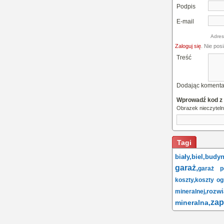
Podpis
E-mail
Adres
Zaloguj się
. Nie pos
Treść
Dodając komenta
Wprowadź kod z
Obrazek nieczytel
Tagi
biały,
biel,
budyn
garaż,
garaż p
koszty,
koszty og
rozwi
mineralnej,
zap
mineralna,