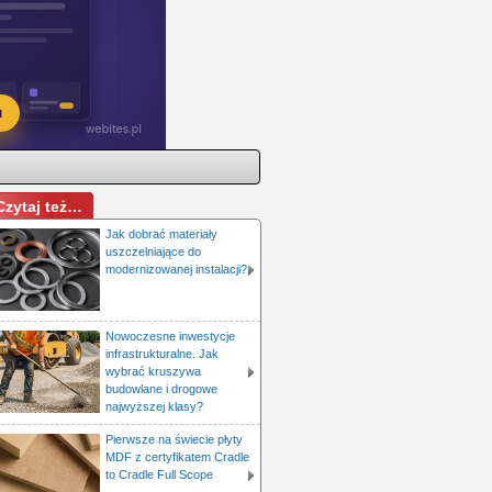
Czytaj też…
Jak dobrać materiały
uszczelniające do
modernizowanej instalacji?
Nowoczesne inwestycje
infrastrukturalne. Jak
wybrać kruszywa
budowlane i drogowe
najwyższej klasy?
Pierwsze na świecie płyty
MDF z certyfikatem Cradle
to Cradle Full Scope