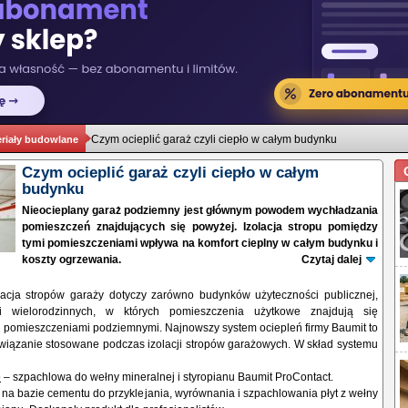
Czym ocieplić garaż czyli ciepło w całym budynku
riały budowlane
Czym ocieplić garaż czyli ciepło w całym
budynku
Nieocieplany garaż podziemny jest głównym powodem wychładzania
pomieszczeń znajdujących się powyżej. Izolacja stropu pomiędzy
tymi pomieszczeniami wpływa na komfort cieplny w całym budynku i
koszty ogrzewania.
Czytaj dalej
acja stropów garaży dotyczy zarówno budynków użyteczności publicznej,
 wielorodzinnych, w których pomieszczenia użytkowe znajdują się
 pomieszczeniami podziemnymi. Najnowszy system ociepleń firmy Baumit to
iązanie stosowane podczas izolacji stropów garażowych. W skład systemu
o
– szpachlowa do wełny mineralnej i styropianu Baumit ProContact.
a bazie cementu do przyklejania, wyrównania i szpachlowania płyt z wełny