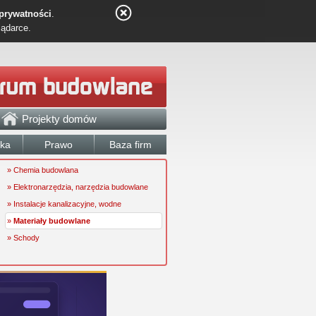
 prywatności
.
lądarce.
Projekty domów
łka
Prawo
Baza firm
» Chemia budowlana
» Elektronarzędzia, narzędzia budowlane
» Instalacje kanalizacyjne, wodne
»
Materiały budowlane
» Schody