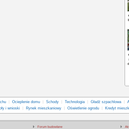
achu
Ocieplenie domu
Schody
Technologia
Gładź szpachlowa
ły i wnioski
Rynek mieszkaniowy
Oświetlenie ogrodu
Kredyt miesz
Forum budowlane
Ak