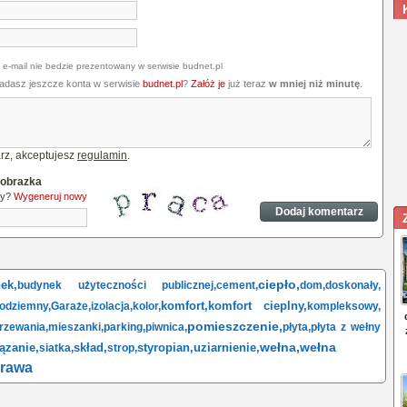
 e-mail nie bedzie prezentowany w serwisie budnet.pl
iadasz jeszcze konta w serwisie
budnet.pl
?
Załóż je
już teraz
w mniej niż minutę
.
rz, akceptujesz
regulamin
.
 obrazka
ny?
Wygeneruj nowy
ciepło,
ek,
budynek użyteczności publicznej,
cement,
dom,
doskonały,
komfort,
komfort cieplny,
odziemny,
Garaże,
izolacja,
kolor,
kompleksowy,
pomieszczenie,
rzewania,
mieszanki,
parking,
piwnica,
płyta,
płyta z wełny
wełna,
wełna
ązanie,
skład,
styropian,
uziarnienie,
siatka,
strop,
rawa