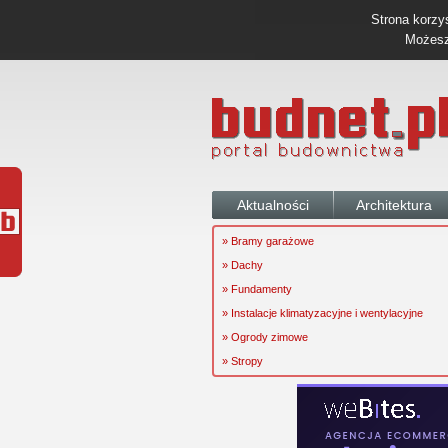
Strona korzys
Możesz 
Aktualności
Architektura
» Bramy garażowe
» Dachy
» Fundamenty
» Instalacje klimatyzacyjne i wentylacyjne
» Ogrody zimowe
» Stropy