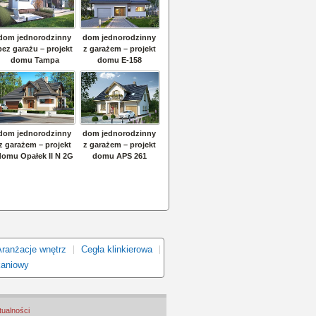
Aranżacje wnętrz
Cegła klinkierowa
kaniowy
tualności