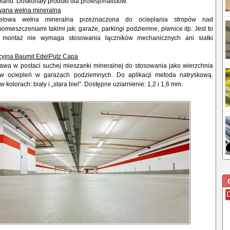
pianu. Doskonały produkt dla profesjonalistów.
owana wełna mineralna
elowa wełna mineralna przeznaczona do ocieplania stropów nad
mieszczeniami takimi jak: garaże, parkingi podziemne, piwnice itp. Jest to
o montaż nie wymaga stosowania łączników mechanicznych ani siatki
cyjna Baumit EdelPutz Capa
awa w postaci suchej mieszanki mineralnej do stosowania jako wierzchnia
w ociepleń w garażach podziemnych. Do aplikacji metoda natryskową.
 kolorach: biały i „stara biel”. Dostępne uziarnienie: 1,2 i 1,6 mm.