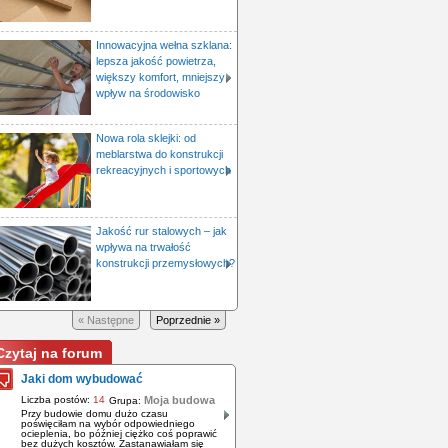
Innowacyjna wełna szklana:
lepsza jakość powietrza,
większy komfort, mniejszy
wpływ na środowisko
Nowa rola sklejki: od
meblarstwa do konstrukcji
rekreacyjnych i sportowych
Jakość rur stalowych – jak
wpływa na trwałość
konstrukcji przemysłowych?
« Następne
Poprzednie »
Czytaj na forum
Jaki dom wybudować
Liczba postów:
14
Moja budowa
Grupa:
Przy budowie domu dużo czasu
poświęciłam na wybór odpowiedniego
ocieplenia, bo później ciężko coś poprawić
bez dużych kosztów. Zastanawiałam się