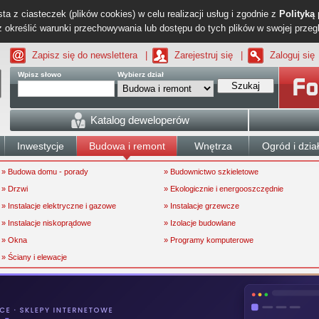
ta z ciasteczek (plików cookies) w celu realizacji usług i zgodnie z
Polityką
określić warunki przechowywania lub dostępu do tych plików w swojej przeg
Zapisz się do newslettera
|
Zarejestruj się
|
Zaloguj się
Wpisz słowo
Wybierz dział
Szukaj
Katalog deweloperów
Inwestycje
Budowa i remont
Wnętrza
Ogród i dzia
» Budowa domu - porady
» Budownictwo szkieletowe
» Drzwi
» Ekologicznie i energooszczędnie
» Instalacje elektryczne i gazowe
» Instalacje grzewcze
» Instalacje niskoprądowe
» Izolacje budowlane
» Okna
» Programy komputerowe
» Ściany i elewacje