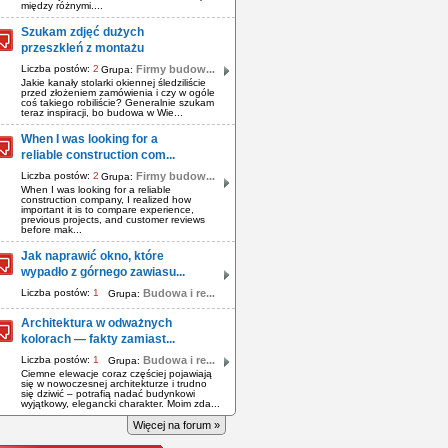
między różnymi....
Szukam zdjęć dużych
przeszkleń z montażu
Liczba postów:
2
Firmy budow...
Grupa:
Jakie kanały stolarki okiennej śledziliście
przed złożeniem zamówienia i czy w ogóle
coś takiego robiliście? Generalnie szukam
teraz inspiracji, bo budowa w Wie...
When I was looking for a
reliable construction com...
Liczba postów:
2
Firmy budow...
Grupa:
When I was looking for a reliable
construction company, I realized how
important it is to compare experience,
previous projects, and customer reviews
before mak...
Jak naprawić okno, które
wypadło z górnego zawiasu...
Liczba postów:
1
Budowa i re...
Grupa:
Architektura w odważnych
kolorach — fakty zamiast...
Liczba postów:
1
Budowa i re...
Grupa:
Ciemne elewacje coraz częściej pojawiają
się w nowoczesnej architekturze i trudno
się dziwić – potrafią nadać budynkowi
wyjątkowy, elegancki charakter. Moim zda...
Więcej na forum »