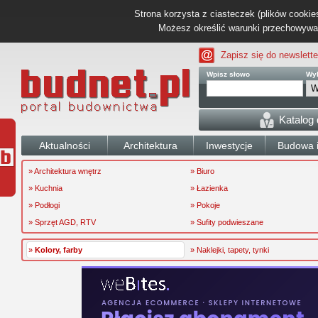
Strona korzysta z ciasteczek (plików cookies
Możesz określić warunki przechowywani
Zapisz się do newslette
Wpisz słowo
Wyb
Katalog
Aktualności
Architektura
Inwestycje
Budowa i
» Architektura wnętrz
» Biuro
» Kuchnia
» Łazienka
» Podłogi
» Pokoje
» Sprzęt AGD, RTV
» Sufity podwieszane
»
Kolory, farby
» Naklejki, tapety, tynki