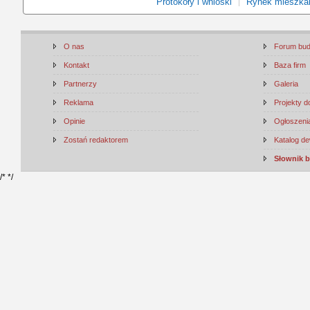
Protokoły i wnioski
Rynek mieszka
O nas
Forum bu
Kontakt
Baza firm
Partnerzy
Galeria
Reklama
Projekty 
Opinie
Ogłoszenia
Zostań redaktorem
Katalog d
Słownik 
/*
*/