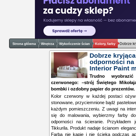
Dobrze kr
Strona główna
Wnętrza
Wykończenie ścian
Kolory, farby
Dobrze kryjąca
odporności na 
Interior Paint 
Trudno wyobrazi
czerwonego: –strój Świętego Mikołaja
bombki i ozdobny papier do prezentów.
Kolor czerwony w każdej postaci ożywi
stonowane, przyciemnione bądź pastelowe
każdym pomieszczeniu. Z uwagi na inten
się do malowania, wybierzmy farby dob
odporności na ścieranie. Przykładem je
Tikkurila. Produkt nadaje ścianom elega
Farba nie kapie i nie ścieka podczas ap