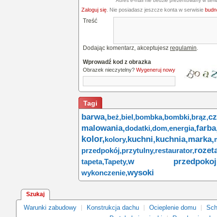
Adres e-mail nie bedzie prezentowany w serw
Zaloguj się
. Nie posiadasz jeszcze konta w serwisie
budne
Treść
Dodając komentarz, akceptujesz
regulamin
.
Wprowadź kod z obrazka
Obrazek nieczytelny?
Wygeneruj nowy
Tagi
barwa,
cz
beż,
biel,
bombka,
bombki,
brąz,
malowania,
farba
dodatki,
dom,
energia,
kolor,
kuchni,
kuchnia,
marka,
kolory,
rozet
przedpokój,
przytulny,
restaurator,
w przedpokoju
tapeta,
Tapety,
wysoki
wykonczenie,
Szukaj
Warunki zabudowy
Konstrukcja dachu
Ocieplenie domu
Sch