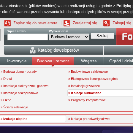
ta z ciasteczek (plików cookies) w celu realizacji usług i zgodnie z
Polityką
określić warunki przechowywania lub dostępu do tych plików w swojej przeg
Zapisz się do newslettera
|
Zarejestruj się
|
Zaloguj się
Wpisz słowo
Wybierz dział
Szukaj
Katalog deweloperów
Inwestycje
Budowa i remont
Wnętrza
Ogród i dzia
» Budowa domu - porady
» Budownictwo szkieletowe
» Drzwi
» Ekologicznie i energooszczędnie
» Instalacje elektryczne i gazowe
» Instalacje grzewcze
» Instalacje niskoprądowe
»
Izolacje budowlane
» Okna
» Programy komputerowe
» Ściany i elewacje
»
Izolacje cieplne
» Izolacje przeciwwilgociowe