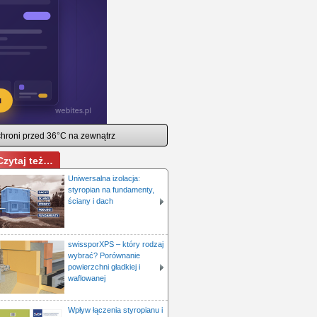
 chroni przed 36°C na zewnątrz
Czytaj też…
Uniwersalna izolacja:
styropian na fundamenty,
ściany i dach
swissporXPS – który rodzaj
wybrać? Porównanie
powierzchni gładkiej i
waflowanej
Wpływ łączenia styropianu i