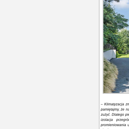
– Klimatyzacja z
pamiętajmy, że na
zużyć. Dlatego p
izolacja przeg
promieniowania u