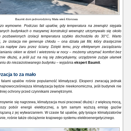
Baumit dom jednorodzinny Mała wieś Klonowa
dzo wymowne. Podczas fali upałów, gdy temperatura na zewnątrz sięgała
anych budynkach o masywnej konstrukcji wewnątrz utrzymywało się około
pozbawionych izolacji temperatura szybko dochodziła do 30°C. Warto
, że izolacja nie generuje chłodu – ona działa jak filtr, który drastycznie
cza napływ żaru przez ściany. Dzięki temu, przy efektywnym zarządzaniu
anianiu okien w dzień i wietrzeniu w nocy – możemy utrzymać komfort bez
znie dłużej, a jeśli już na nią się zdecydujemy, urządzenie zużyje ułamek
aniu do niezaizolowanego budynku
– wyjaśnia
ekspert Baumit
.
zacja to za mało
 falami upałów rośnie popularność klimatyzacji. Eksperci zwracają jednak
najnowocześniejsza klimatyzacja będzie nieekonomiczna, jeśli budynek nie
niej ochrony przed czynnikami zewnętrznymi.
ensywnie się nagrzewa, klimatyzacja musi pracować dłużej i z większą mocą,
kszy pobór energii elektrycznej, a tym samym wyższą emisję gazów
iązaną z jej wytwarzaniem. W czasie fal upałów, gdy tysiące klimatyzatorów
nie, rośnie także obciążenie krajowego systemu elektroenergetycznego.