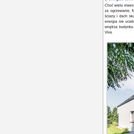
Choć wielu inwest
za ogrzewanie, f
ściany i dach sk
energia nie ucie
wnętrza budynku
Viva.