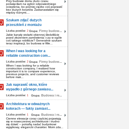
Przy budowie domu dużo czasu
poświęciłam na wybór odpowiedniego
ocieplenia, bo później ciężko coś poprawić
bez dużych kosztów. Zastanawiałam się
między różnymi....
Szukam zdjęć dużych
przeszkleń z montażu
Liczba postów:
2
Firmy budow...
Grupa:
Jakie kanały stolarki okiennej śledziliście
przed złożeniem zamówienia i czy w ogóle
coś takiego robiliście? Generalnie szukam
teraz inspiracji, bo budowa w Wie...
When I was looking for a
reliable construction com...
Liczba postów:
2
Firmy budow...
Grupa:
When I was looking for a reliable
construction company, I realized how
important it is to compare experience,
previous projects, and customer reviews
before mak...
Jak naprawić okno, które
wypadło z górnego zawiasu...
Liczba postów:
1
Budowa i re...
Grupa:
Architektura w odważnych
kolorach — fakty zamiast...
Liczba postów:
1
Budowa i re...
Grupa:
Ciemne elewacje coraz częściej pojawiają
się w nowoczesnej architekturze i trudno
się dziwić – potrafią nadać budynkowi
wyjątkowy, elegancki charakter. Moim zda...