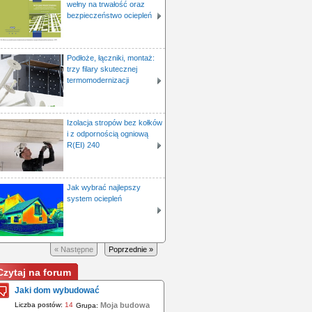
wełny na trwałość oraz
bezpieczeństwo ociepleń
Podłoże, łączniki, montaż:
trzy filary skutecznej
termomodernizacji
Izolacja stropów bez kołków
i z odpornością ogniową
R(EI) 240
Jak wybrać najlepszy
system ociepleń
« Następne
Poprzednie »
Czytaj na forum
Jaki dom wybudować
Liczba postów:
14
Moja budowa
Grupa: