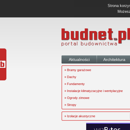
Strona korzys
Możesz 
Aktualności
Architektura
» Bramy garażowe
» Dachy
» Fundamenty
» Instalacje klimatyzacyjne i wentylacyjne
» Ogrody zimowe
» Stropy
» Izolacje akustyczne