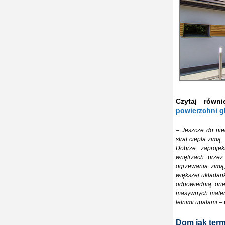
Czytaj równ
powierzchni gł
–
Jeszcze do nie
strat ciepła zim
Dobrze zaprojek
wnętrzach przez
ogrzewania zimą,
większej układank
odpowiednią ori
masywnych materi
letnimi upałami
– 
Dom jak term