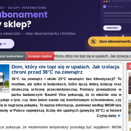
Dom, który nie topi się w upałach. Jak izolacja
acje budowlane
Izolacje cieplne
Dom, który nie topi się w upałach. Jak izolacja
chroni przed 36°C na zewnątrz
36°C na zewnątrz i około 25°C wewnątrz bez klimatyzacji? To
możliwe, ale tylko w budynkach, które łączą dobrą izolację oraz
skuteczną ochronę przeciwsłoneczną. Pomiary prowadzone w
parku badawczym Baumit Viva pokazują, że to właśnie ona w
cyduje o tym, czy dom latem stanie się komfortowym schronieniem, czy
ię w nagrzaną pułapkę. To ważna informacja, ponieważ według IMGW lata
osły w Polsce największą liczbę dni upalnych (powyżej 30°C) w historii
Czytaj dalej
ca pokazuje, że ekstremalne temperatury przestają być wyjątkiem. IMGW