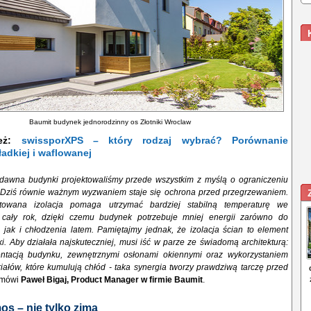
Baumit budynek jednorodzinny os Złotniki Wroclaw
ież:
swissporXPS – który rodzaj wybrać? Porównanie
adkiej i waflowanej
dawna budynki projektowaliśmy przede wszystkim z myślą o ograniczeniu
ą. Dziś równie ważnym wyzwaniem staje się ochrona przed przegrzewaniem.
towana izolacja pomaga utrzymać bardziej stabilną temperaturę we
 cały rok, dzięki czemu budynek potrzebuje mniej energii zarówno do
 jak i chłodzenia latem. Pamiętajmy jednak, że izolacja ścian to element
i. Aby działała najskuteczniej, musi iść w parze ze świadomą architekturą:
entacją budynku, zewnętrznymi osłonami okiennymi oraz wykorzystaniem
ałów, które kumulują chłód - taka synergia tworzy prawdziwą tarczę przed
mówi
Paweł Bigaj, Product Manager w firmie Baumit
.
os – nie tylko zimą