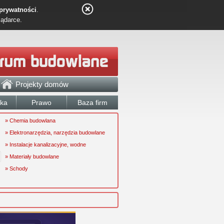
 prywatności
.
lądarce.
Projekty domów
łka
Prawo
Baza firm
» Chemia budowlana
» Elektronarzędzia, narzędzia budowlane
» Instalacje kanalizacyjne, wodne
» Materiały budowlane
» Schody