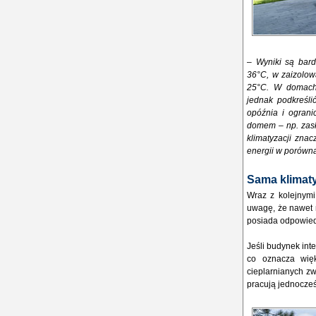
–
Wyniki są bar
36°C, w zaizolow
25°C. W domach 
jednak podkreślić
opóźnia i ograni
domem – np. zasł
klimatyzacji znac
energii w porówn
Sama klimaty
Wraz z kolejnymi
uwagę, że nawet 
posiada odpowied
Jeśli budynek int
co oznacza wię
cieplarnianych zw
pracują jednocześ