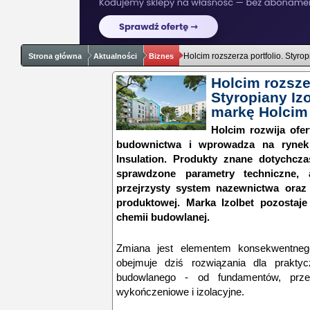
Holcim rozszerza portfolio. Styro
Strona główna
Aktualności
Biznes
Holcim rozszer
Styropiany Iz
markę Holcim 
Holcim rozwija ofe
budownictwa i wprowadza na rynek
Insulation. Produkty znane dotychcza
sprawdzone parametry techniczne, 
przejrzysty system nazewnictwa oraz j
produktowej. Marka Izolbet pozosta
chemii budowlanej.
Zmiana jest elementem konsekwentnego 
obejmuje dziś rozwiązania dla prakty
budowlanego - od fundamentów, prze
wykończeniowe i izolacyjne.