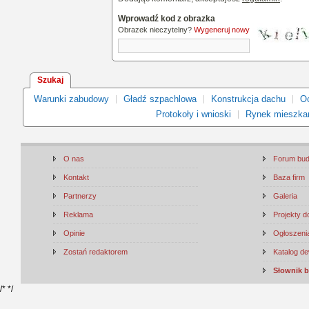
Wprowadź kod z obrazka
Obrazek nieczytelny?
Wygeneruj nowy
Szukaj
Warunki zabudowy
Gładź szpachlowa
Konstrukcja dachu
Oc
Protokoły i wnioski
Rynek mieszka
O nas
Forum bu
Kontakt
Baza firm
Partnerzy
Galeria
Reklama
Projekty 
Opinie
Ogłoszenia
Zostań redaktorem
Katalog d
Słownik 
/*
*/