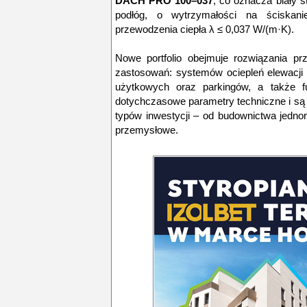
DACH PRO 100–037
, co oznacza biały 
podłóg, o wytrzymałości na ściskan
przewodzenia ciepła λ ≤ 0,037 W/(m·K).
Nowe portfolio obejmuje rozwiązania p
zastosowań: systemów ociepleń elewacji
użytkowych oraz parkingów, a także f
dotychczasowe parametry techniczne i s
typów inwestycji – od budownictwa jedno
przemysłowe.