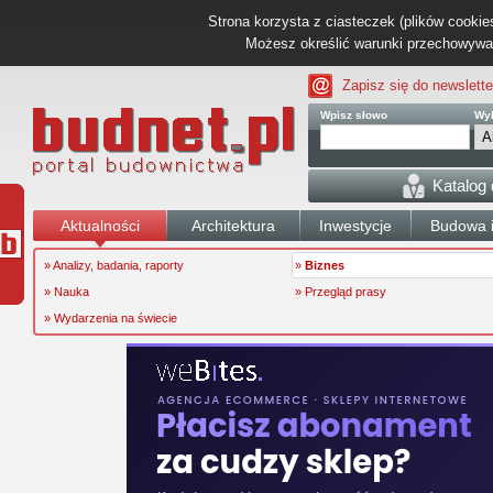
Strona korzysta z ciasteczek (plików cookies
Możesz określić warunki przechowywani
Zapisz się do newslette
Wpisz słowo
Wyb
Katalog
Aktualności
Architektura
Inwestycje
Budowa i
» Analizy, badania, raporty
»
Biznes
» Nauka
» Przegląd prasy
» Wydarzenia na świecie