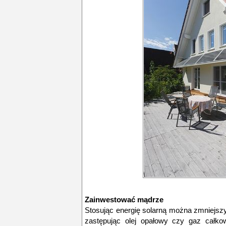
Zainwestować mądrze
Stosując energię solarną można zmniejsz
zastępując olej opałowy czy gaz całko