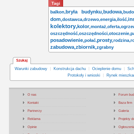
Tagi
bryła budynku,
budowa,
balkon,
bud
dom,
in
dostawca,
drzewo,
energia,
ilość,
kolektory,
kolor,
montaż,
oferta,
ogrze
oszczędność,
oszczędności,
otoczenie,
p
posadowienie,
prosty,
połać,
rodzina,
r
zabudowa,
zbiornik,
zgrabny
Szukaj
Warunki zabudowy
Konstrukcja dachu
Ocieplenie domu
Sch
Protokoły i wnioski
Rynek mieszka
O nas
Forum bu
Kontakt
Baza firm
Partnerzy
Galeria
Reklama
Projekty 
Opinie
Ogłoszenia