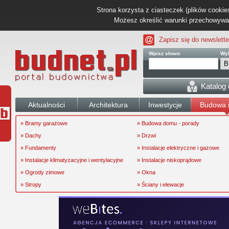
Strona korzysta z ciasteczek (plików cookies
Możesz określić warunki przechowywani
Zapisz się do newslette
Wpisz słowo
Wyb
Katalog
Aktualności
Architektura
Inwestycje
Budowa i
» Bramy garażowe
» Budowa domu - porady
» Dachy
» Drzwi
» Fundamenty
» Instalacje elektryczne i gazowe
» Instalacje klimatyzacyjne i wentylacyjne
» Instalacje niskoprądowe
» Ogrody zimowe
» Okna
» Stropy
» Ściany i elewacje