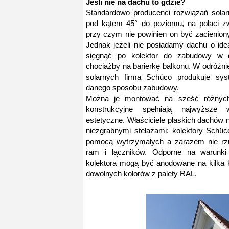
Jeśli nie na dachu to gdzie?
Standardowo producenci rozwiązań solarn
pod kątem 45° do poziomu, na połaci z
przy czym nie powinien on być zacienio
Jednak jeżeli nie posiadamy dachu o idea
sięgnąć po kolektor do zabudowy w 
chociażby na barierkę balkonu. W odróżni
solarnych firma Schüco produkuje sy
danego sposobu zabudowy.
Można je montować na sześć różnych
konstrukcyjne spełniają najwyższe
estetyczne. Właściciele płaskich dachów
niezgrabnymi stelażami: kolektory Schü
pomocą wytrzymałych a zarazem nie rzu
ram i łączników. Odporne na warunki
kolektora mogą być anodowane na kilka k
dowolnych kolorów z palety RAL.