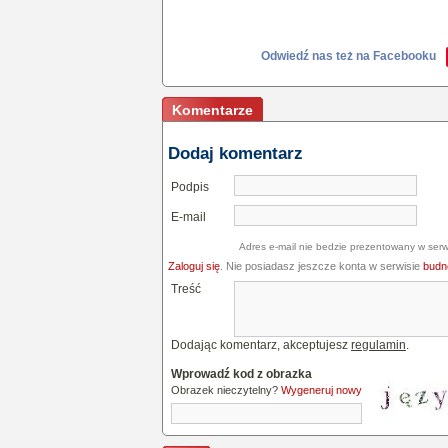
Odwiedź nas też na Facebooku
Komentarze
Dodaj komentarz
Podpis
E-mail
Adres e-mail nie bedzie prezentowany w serw
Zaloguj się
. Nie posiadasz jeszcze konta w serwisie
budne
Treść
Dodając komentarz, akceptujesz
regulamin
.
Wprowadź kod z obrazka
Obrazek nieczytelny?
Wygeneruj nowy