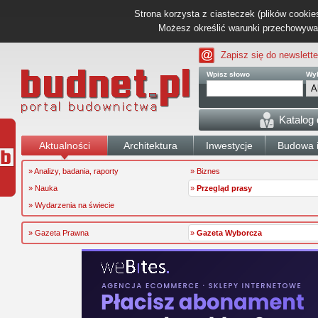
Strona korzysta z ciasteczek (plików cookies
Możesz określić warunki przechowywani
Zapisz się do newslette
Wpisz słowo
Wyb
Katalog
Aktualności
Architektura
Inwestycje
Budowa i
» Analizy, badania, raporty
» Biznes
» Nauka
»
Przegląd prasy
» Wydarzenia na świecie
» Gazeta Prawna
»
Gazeta Wyborcza