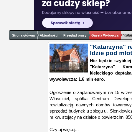
"Kata
Strona główna
Aktualności
Przegląd prasy
Gazeta Wyborcza
"Katarzyna" r
Idzie pod mło
Nie będzie szybki
"Katarzyna". Ka
kieleckiego deptak
wywoławcza: 1,6 mln euro.
Ogłoszenie o zaplanowanym na 15 wrześn
Właściciel, spółka Centrum Develop
rewitalizacją dawnych domów towarowy
sprzedaż budynek u zbiegu ul. Sienkiewicza
m kw. stojący na działce o powierzchni 85
Czytaj więcej...