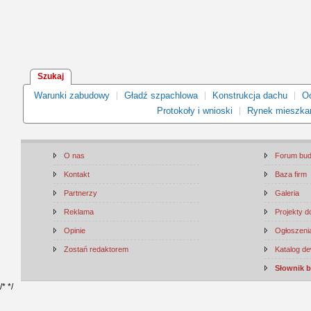
Szukaj
Warunki zabudowy
Gładź szpachlowa
Konstrukcja dachu
Oc
Protokoły i wnioski
Rynek mieszka
O nas
Forum bu
Kontakt
Baza firm
Partnerzy
Galeria
Reklama
Projekty 
Opinie
Ogłoszenia
Zostań redaktorem
Katalog d
Słownik 
/*
*/