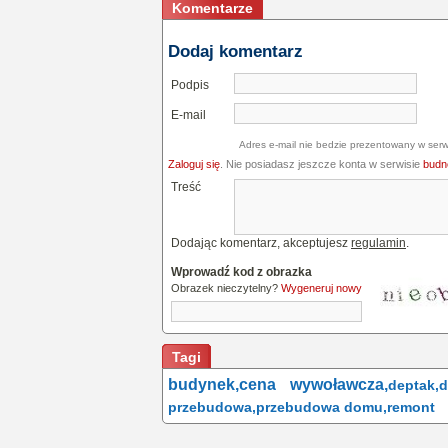
Komentarze
Dodaj komentarz
Podpis
E-mail
Adres e-mail nie bedzie prezentowany w serw
Zaloguj się
. Nie posiadasz jeszcze konta w serwisie
budne
Treść
Dodając komentarz, akceptujesz
regulamin
.
Wprowadź kod z obrazka
Obrazek nieczytelny?
Wygeneruj nowy
Tagi
budynek,
cena wywoławcza,
deptak,
d
przebudowa,
przebudowa domu,
remont