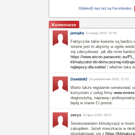
Odwiedź nas też na Facebooku
Komentarze
jamajka
21 lutego 2022, 07:55
Faktycznie takie kwestie są bardzo
istotne jest to abyśmy w ogóle wiedzie
się zdecydować. jak dla mnie bardzo 
https://www.aircon.panasonic.eu/PL_
klimatyzator-do-domu-poznaj-rodzaje
najlepszy-dla-siebie/
i właśnie taka 
Dawido82
18 października 2020, 17:51
Warto także regularnie serwisować u
korzystam z usług firmy
www.everest
diagnostyką, naprawą i profesjonal
będą w stanie Ci pomóc.
zetrys
15 lipca 2020, 09:27
Serwisowaniem klimatyzacji w moim d
zakupiłem. Jeżeli mieszkacie w ok
skontaktować się z
https://klimatyza