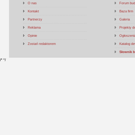
O nas
Forum bu
Kontakt
Baza firm
Partnerzy
Galeria
Reklama
Projekty 
Opinie
Ogłoszenia
Zostań redaktorem
Katalog d
Słownik 
/*
*/