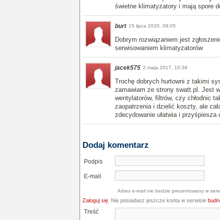
świetne klimatyzatory i mają spore 
burt
15 lipca 2020, 09:05
Dobrym rozwiązaniem jest zgłoszenie 
serwisowaniem klimatyzatorów
jacek575
2 maja 2017, 10:38
Trochę dobrych hurtowni z takimi sy
zamawiam ze strony swatt.pl. Jest 
wentylatorów, filtrów, czy chłodnic t
zaopatrzenia i dzielić koszty, ale c
zdecydowanie ułatwia i przyśpiesza
Dodaj komentarz
Podpis
E-mail
Adres e-mail nie bedzie prezentowany w serw
Zaloguj się
. Nie posiadasz jeszcze konta w serwisie
budne
Treść