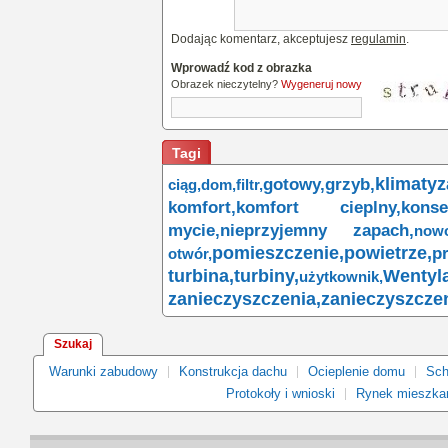
Dodając komentarz, akceptujesz
regulamin
.
Wprowadź kod z obrazka
Obrazek nieczytelny?
Wygeneruj nowy
Tagi
klimatyz
gotowy,
grzyb,
ciąg,
dom,
filtr,
komfort,
komfort cieplny,
konse
mycie,
nieprzyjemny zapach,
nowo
pomieszczenie,
powietrze,
pr
otwór,
turbina,
turbiny,
Wentyla
użytkownik,
zanieczyszczenia,
zanieczyszczen
Szukaj
Warunki zabudowy
Konstrukcja dachu
Ocieplenie domu
Sch
Protokoły i wnioski
Rynek mieszka