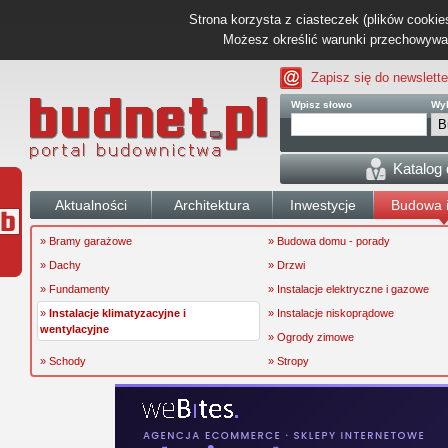
Strona korzysta z ciasteczek (plików cookies
Możesz określić warunki przechowywani
Zapisz się do newslette
Wpisz słowo
Wyb
Katalog
Aktualności
Architektura
Inwestycje
Budowa i
» Bramy garażowe
» Budowa domu - porady
» Dachy
» Drzwi
» Fundamenty
» Instalacje elektryczne i gazowe
»
Instalacje klimatyzacyjne i
» Instalacje niskoprądowe
wentylacyjne
» Ogrody zimowe
» Schody
» Stropy