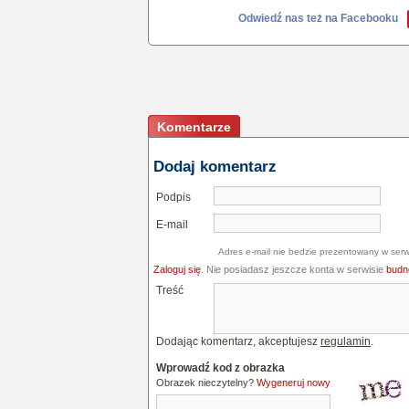
Odwiedź nas też na Facebooku
Komentarze
Dodaj komentarz
Podpis
E-mail
Adres e-mail nie bedzie prezentowany w serw
Zaloguj się
. Nie posiadasz jeszcze konta w serwisie
budne
Treść
Dodając komentarz, akceptujesz
regulamin
.
Wprowadź kod z obrazka
Obrazek nieczytelny?
Wygeneruj nowy