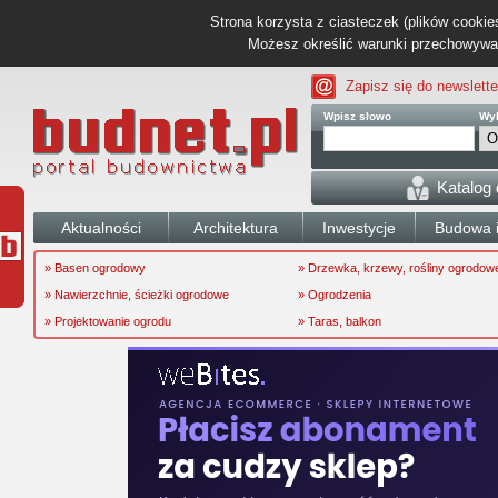
Strona korzysta z ciasteczek (plików cookies
Możesz określić warunki przechowywani
Zapisz się do newslette
Wpisz słowo
Wyb
Katalog
Aktualności
Architektura
Inwestycje
Budowa i
» Basen ogrodowy
» Drzewka, krzewy, rośliny ogrodow
» Nawierzchnie, ścieżki ogrodowe
» Ogrodzenia
» Projektowanie ogrodu
» Taras, balkon