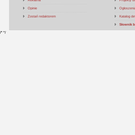
Opinie
Ogłoszenia
Zostań redaktorem
Katalog d
Słownik 
/*
*/