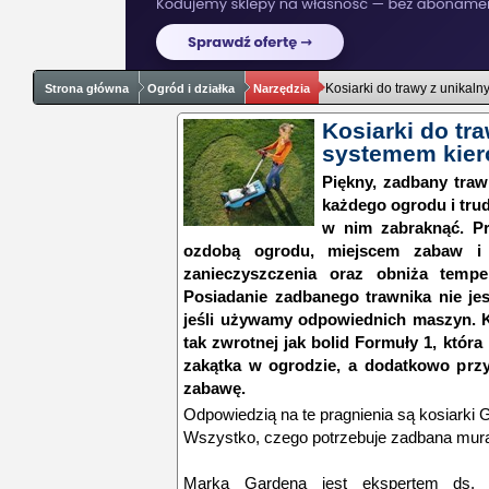
Kosiarki do trawy z unika
Strona główna
Ogród i działka
Narzędzia
Kosiarki do tr
systemem kie
Piękny, zadbany tra
każdego ogrodu i tru
w nim zabraknąć. Pr
ozdobą ogrodu, miejscem zabaw i 
zanieczyszczenia oraz obniża tempe
Posiadanie zadbanego trawnika nie jes
jeśli używamy odpowiednich maszyn. K
tak zwrotnej jak bolid Formuły 1, któr
zakątka w ogrodzie, a dodatkowo przy
zabawę.
Odpowiedzią na te pragnienia są kosiark
Wszystko, czego potrzebuje zadbana mu
Marka Gardena jest ekspertem ds. pie