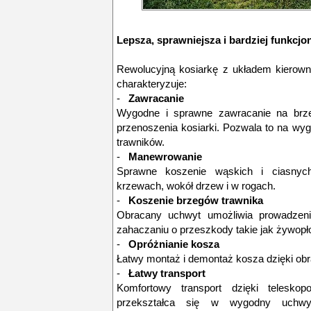
Lepsza, sprawniejsza i bardziej funkcjon
Rewolucyjną kosiarkę z układem kierow
charakteryzuje:
-
Zawracanie
Wygodne i sprawne zawracanie na brze
przenoszenia kosiarki. Pozwala to na wy
trawników.
-
Manewrowanie
Sprawne koszenie wąskich i ciasnyc
krzewach, wokół drzew i w rogach.
-
Koszenie brzegów trawnika
Obracany uchwyt umożliwia prowadzeni
zahaczaniu o przeszkody takie jak żywopł
-
Opróżnianie kosza
Łatwy montaż i demontaż kosza dzięki obr
-
Łatwy transport
Komfortowy transport dzięki teleskop
przekształca się w wygodny uchwyt