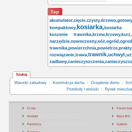
Tagi
akumulator,
cięcie,
czysty,
drzewo,
gotowy
kosiarka,
kompaktowy,
kosiarka 
koszenie trawnika,
krzew,
krzewy,
kurz,
narzędzie,
nowoczesny,
nóż,
ogród,
ogrod
trawnika,
powierzchnia,
powietrze,
prakty
trawnik,
uchwyt,
rozwiązanie,
trawa,
uż
zadbany,
zanieczyszczenia,
zanieczyszcz
Szukaj
Warunki zabudowy
Konstrukcja dachu
Ocieplenie domu
Sch
Protokoły i wnioski
Rynek mieszka
O nas
Forum bu
Kontakt
Baza firm
Partnerzy
Galeria
Reklama
Projekty 