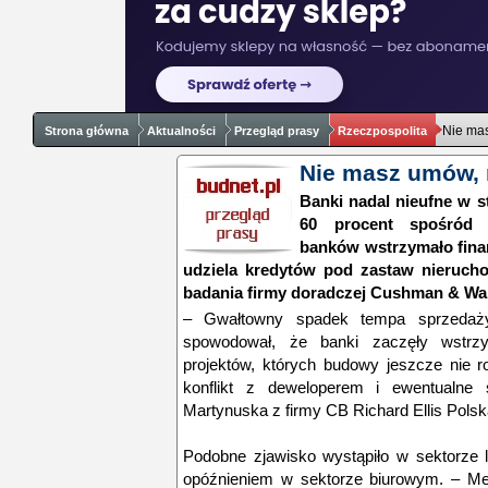
Nie mas
Strona główna
Aktualności
Przegląd prasy
Rzeczpospolita
Nie masz umów, 
Banki nadal nieufne w 
60 procent spośród 8
banków wstrzymało finan
udziela kredytów pod zastaw nieruch
badania firmy doradczej Cushman & Wak
– Gwałtowny spadek tempa sprzedaż
spowodował, że banki zaczęły wstrz
projektów, których budowy jeszcze nie r
konflikt z deweloperem i ewentualn
Martynuska z firmy CB Richard Ellis Polsk
Podobne zjawisko wystąpiło w sektorze 
opóźnieniem w sektorze biurowym. – Me