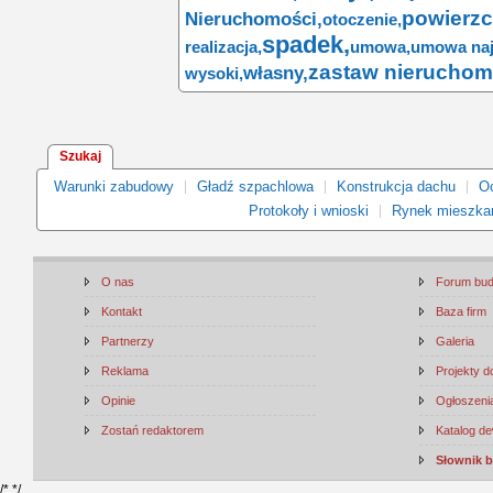
powierzc
Nieruchomości,
otoczenie,
spadek,
realizacja,
umowa,
umowa na
zastaw nieruchom
własny,
wysoki,
Szukaj
Warunki zabudowy
Gładź szpachlowa
Konstrukcja dachu
Oc
Protokoły i wnioski
Rynek mieszka
O nas
Forum bu
Kontakt
Baza firm
Partnerzy
Galeria
Reklama
Projekty 
Opinie
Ogłoszenia
Zostań redaktorem
Katalog d
Słownik 
/*
*/