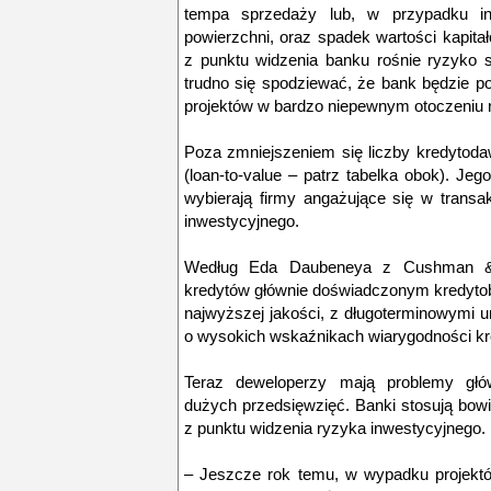
tempa sprzedaży lub, w przypadku in
powierzchni, oraz spadek wartości kapit
z punktu widzenia banku rośnie ryzyko st
trudno się spodziewać, że bank będzie p
projektów w bardzo niepewnym otoczeniu
Poza zmniejszeniem się liczby kredytod
(loan-to-value – patrz tabelka obok). Je
wybierają firmy angażujące się w trans
inwestycyjnego.
Według Eda Daubeneya z Cushman & W
kredytów głównie doświadczonym kredyto
najwyższej jakości, z długoterminowymi
o wysokich wskaźnikach wiarygodności kr
Teraz deweloperzy mają problemy głó
dużych przedsięwzięć. Banki stosują bowi
z punktu widzenia ryzyka inwestycyjnego.
– Jeszcze rok temu, w wypadku projektó