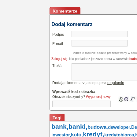
Komentarze
Dodaj komentarz
Podpis
E-mail
Adres e-mail nie bedzie prezentowany w serw
Zaloguj się
. Nie posiadasz jeszcze konta w serwisie
budne
Treść
Dodając komentarz, akceptujesz
regulamin
.
Wprowadź kod z obrazka
Obrazek nieczytelny?
Wygeneruj nowy
Tagi
bank,
banki,
budowa,
deweloper,
De
kredyt,
koło,
inwestor,
kredytobiorca,