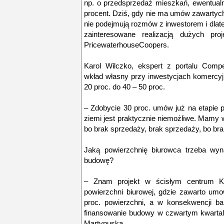
np. o przedsprzedaż mieszkań, ewentualn
procent. Dziś, gdy nie ma umów zawartych
nie podejmują rozmów z inwestorem i dlate
zainteresowane realizacją dużych pro
PricewaterhouseCoopers.
Karol Wilczko, ekspert z portalu Compe
wkład własny przy inwestycjach komercyj
20 proc. do 40 – 50 proc.
– Zdobycie 30 proc. umów już na etapie p
ziemi jest praktycznie niemożliwe. Mamy 
bo brak sprzedaży, brak sprzedaży, bo br
Jaką powierzchnię biurowca trzeba wyn
budowę?
– Znam projekt w ścisłym centrum K
powierzchni biurowej, gdzie zawarto um
proc. powierzchni, a w konsekwencji b
finansowanie budowy w czwartym kwartale
Martynuska.