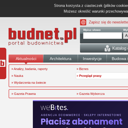
Strona korzysta z ciasteczek (plików cookies
Możesz określić warunki przechowywani
Zapisz się do newslette
Wpisz słowo
Wyb
Katalog
Aktualności
Architektura
Inwestycje
Budowa i
» Analizy, badania, raporty
» Biznes
» Nauka
»
Przegląd prasy
» Wydarzenia na świecie
» Gazeta Prawna
» Gazeta Wyborcza