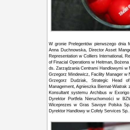
W gronie Prelegentów pierwszego dnia fo
Anna Duchnowska, Director Asset Mange
Representation w Colliers International, R
of Finacial Operations w Heitman, Bożen
ds. Zarządzania Centrami Handlowymi w 
Grzegorz Mindewicz, Facility Manager w
Grzegorz Dudziak, Strategic Head 
Management, Agnieszka Biernat-Wiatrak z 
Konsultant systemu Archibus w Exorigo
Dyrektor Portfela Nieruchomości w B
Wiceprezes w Gras Savoye Polska Sp. 
Dyrektor Handlowy w Cofely Services Sp. 