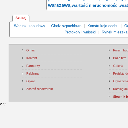
warszawa,
wartość nieruchomości,
wiat
Szukaj
Warunki zabudowy
Gładź szpachlowa
Konstrukcja dachu
Oc
Protokoły i wnioski
Rynek mieszka
O nas
Forum bu
Kontakt
Baza firm
Partnerzy
Galeria
Reklama
Projekty 
Opinie
Ogłoszenia
Zostań redaktorem
Katalog d
Słownik 
/*
*/