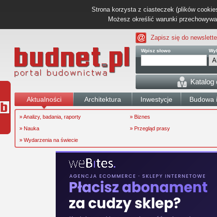
Strona korzysta z ciasteczek (plików cookies
Możesz określić warunki przechowywani
Zapisz się do newslette
Wpisz słowo
Wyb
Katalog
Aktualności
Architektura
Inwestycje
Budowa i
» Analizy, badania, raporty
» Biznes
» Nauka
» Przegląd prasy
» Wydarzenia na świecie