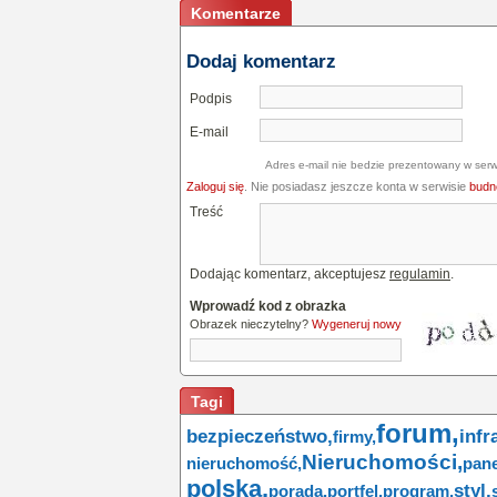
Komentarze
Dodaj komentarz
Podpis
E-mail
Adres e-mail nie bedzie prezentowany w serw
Zaloguj się
. Nie posiadasz jeszcze konta w serwisie
budne
Treść
Dodając komentarz, akceptujesz
regulamin
.
Wprowadź kod z obrazka
Obrazek nieczytelny?
Wygeneruj nowy
Tagi
forum,
bezpieczeństwo,
infr
firmy,
Nieruchomości,
nieruchomość,
pane
polska,
styl,
porada,
portfel,
program,