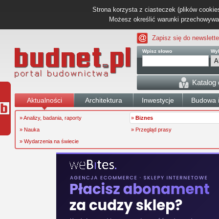
Strona korzysta z ciasteczek (plików cookies
Możesz określić warunki przechowywani
Zapisz się do newslette
Wpisz słowo
Wyb
Katalog
Aktualności
Architektura
Inwestycje
Budowa i
» Analizy, badania, raporty
»
Biznes
» Nauka
» Przegląd prasy
» Wydarzenia na świecie