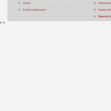
Opinie
Ogłoszenia
Zostań redaktorem
Katalog d
Słownik 
/*
*/