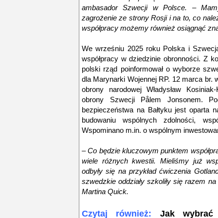
ambasador Szwecji w Polsce. – Mamy
zagrożenie ze strony Rosji i na to, co nale
współpracy możemy również osiągnąć zna
We wrześniu 2025 roku Polska i Szwecja
współpracy w dziedzinie obronności. Z ko
polski rząd poinformował o wyborze szw
dla Marynarki Wojennej RP. 12 marca br.
obrony narodowej Władysław Kosiniak-
obrony Szwecji Pålem Jonsonem. Pod
bezpieczeństwa na Bałtyku jest oparta n
budowaniu wspólnych zdolności, wsp
Wspominano m.in. o wspólnym inwestowan
– Co będzie kluczowym punktem współpra
wiele różnych kwestii. Mieliśmy już w
odbyły się na przykład ćwiczenia Gotland
szwedzkie oddziały szkoliły się razem n
Martina Quick.
Czytaj również:
Jak wybrać 