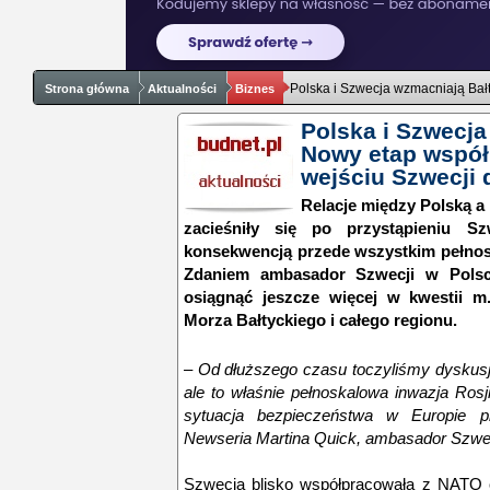
Polska i Szwecja wzmacniają Bał
Strona główna
Aktualności
Biznes
Polska i Szwecja
Nowy etap współ
wejściu Szwecji
Relacje między Polską a
zacieśniły się po przystąpieniu 
konsekwencją przede wszystkim pełnosk
Zdaniem ambasador Szwecji w Polsc
osiągnąć jeszcze więcej w kwestii m.
Morza Bałtyckiego i całego regionu.
– Od dłuższego czasu toczyliśmy dyskusj
ale to właśnie pełnoskalowa inwazja Rosj
sytuacja bezpieczeństwa w Europie pr
Newseria Martina Quick, ambasador Szwec
Szwecja blisko współpracowała z NATO o