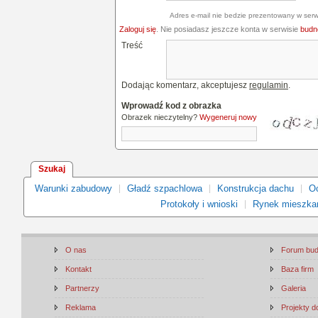
Adres e-mail nie bedzie prezentowany w serw
Zaloguj się
. Nie posiadasz jeszcze konta w serwisie
budne
Treść
Dodając komentarz, akceptujesz
regulamin
.
Wprowadź kod z obrazka
Obrazek nieczytelny?
Wygeneruj nowy
Szukaj
Warunki zabudowy
Gładź szpachlowa
Konstrukcja dachu
Oc
Protokoły i wnioski
Rynek mieszka
O nas
Forum bu
Kontakt
Baza firm
Partnerzy
Galeria
Reklama
Projekty 