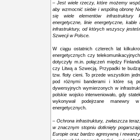
– Jest wiele rzeczy, które możemy wspó
aby wzmocnić siebie i wspólną obronę N
się wiele elementów infrastruktur
energetyczne, linie energetyczne, kabl
infrastruktury, od których wszyscy jest
Szwecji w Polsce.
W ciągu ostatnich czterech lat kilkukr
energetycznych czy telekomunikacyjnych
dotyczyły m.in. połączeń między Finland
czy Litwą a Szwecją. Przypadki te budz
tzw. floty cieni. To przede wszystkim jed
pod różnymi banderami i które są p
dywersyjnych wymierzonych w infrastru
polskie wojsko interweniowało, gdy statek 
wykonywał podejrzane manewry w 
energetycznych.
– Ochrona infrastruktury, zwłaszcza teraz
w znacznym stopniu dotknięty pogarszaj
Europie oraz bardzo agresywną i rewanżys