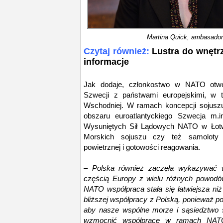
Martina Quick, ambasador
Czytaj również:
Lustra do wnętr
informacje
Jak dodaje, członkostwo w NATO otwor
Szwecji z państwami europejskimi, w 
Wschodniej. W ramach koncepcji sojuszu
obszaru euroatlantyckiego Szwecja m.i
Wysuniętych Sił Lądowych NATO w Łotwi
Morskich sojuszu czy też samoloty 
powietrznej i gotowości reagowania.
– Polska również zaczęła wykazywać w
częścią Europy z wielu różnych powodó
NATO współpraca stała się łatwiejsza ni
bliższej współpracy z Polską, ponieważ p
aby nasze wspólne morze i sąsiedztwo s
wzmocnić współpracę w ramach NAT