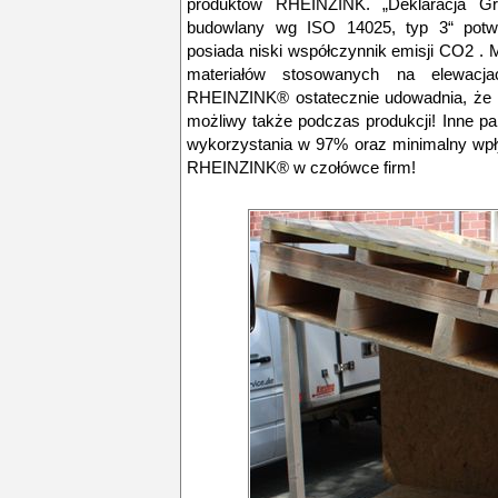
produktów RHEINZINK. „Deklaracja G
budowlany wg ISO 14025, typ 3“ potw
posiada niski współczynnik emisji CO2 . 
materiałów stosowanych na elewacj
RHEINZINK® ostatecznie udowadnia, że n
możliwy także podczas produkcji! Inne p
wykorzystania w 97% oraz minimalny wpły
RHEINZINK® w czołówce firm!