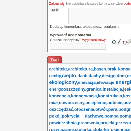
Zaloguj się
. Nie posiadasz jeszcze konta w serwisie
budne
Treść
Dodając komentarz, akceptujesz
regulamin
.
Wprowadź kod z obrazka
Obrazek nieczytelny?
Wygeneruj nowy
Tagi
architekt,
architektura,
basen,
brak konser
ciepło,
cechy,
dach,
dachy,
design,
dom,
d
energi
ekologiczny,
elewacja,
elewacje,
energooszczędny,
granica,
instalacja,
jesi
koncepcja,
konserwacja,
konstrukcja,
kos
miał,
nowoczesny,
ocieplenie,
odbicie,
odw
oszczędzać,
otoczenie,
otwór,
para,
podg
pokój,
pokrycia dachowe,
pompa,
pomp
powierzchnia,
pracownia,
projekt,
przewo
rozwiązanie,
stolarka,
stolarka okienna,
s