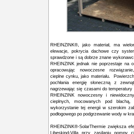
RHEINZINK®, jako materiał, ma wielor
elewacje, pokrycia dachowe czy syste
sprawdzone i są dobrze znane wykonawco
RHEINZINK jednak nie poprzestaje na o
opracowując nowoczesne rozwiązanie
cieplne cynku, jako materiału. Powierz
pochłania energię słoneczną z zewnąt
nagrzewając się czasami do temperatury
RHEINZINK nowoczesny i niewidoczny
cieplnych, mocowanych pod blachą, 
wykorzystanie tej energii w szerokim z
podłogowego po podgrzewanie wody w kran
RHEINZINK®-SolarThermie zwiększa efek
Libeskind-Villa przy zasilaniu pompy 