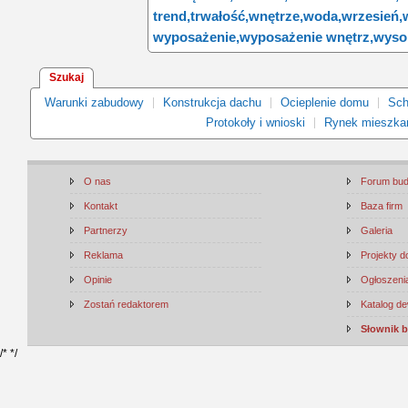
trend,
trwałość,
wnętrze,
woda,
wrzesień,
wyposażenie,
wyposażenie wnętrz,
wysok
Szukaj
Warunki zabudowy
Konstrukcja dachu
Ocieplenie domu
Sch
Protokoły i wnioski
Rynek mieszka
O nas
Forum bu
Kontakt
Baza firm
Partnerzy
Galeria
Reklama
Projekty 
Opinie
Ogłoszenia
Zostań redaktorem
Katalog d
Słownik 
/*
*/