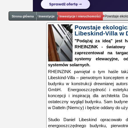
Powstaje ekolo
Strona główna
Inwestycje
Inwestycje i nieruchomości
Powstaje ekologi
Libeskind-Villa w 
"Podążaj za ideą" jest 
RHEINZINK - światowy l
zaprezentował na tar
systemy elewacyjne, o
systemów solarnych.
RHEINZINK pamiętał o tym haśle tak
Libeskind-Villa – pierwotnym konceptem 
budynku w konstrukcji drewnianej autorst
GmbH. Energooszczędność i estetyka
koncepcji i inspiracją dla architekta D
ostateczny wygląd budynku. Sam budynek 
w Datteln (Niemcy) i będzie oddany do uży
Studio Daniel Libeskind opracowało d
energooszczędnego budynku, pierwotn