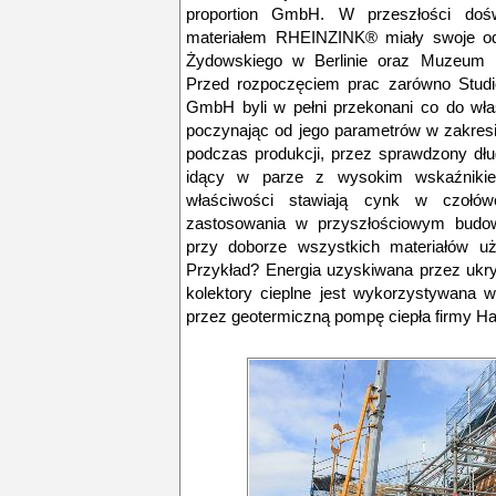
proportion GmbH. W przeszłości dośw
materiałem RHEINZINK® miały swoje od
Żydowskiego w Berlinie oraz Muzeum
Przed rozpoczęciem prac zarówno Studio 
GmbH byli w pełni przekonani co do wł
poczynając od jego parametrów w zakresi
podczas produkcji, przez sprawdzony dług
idący w parze z wysokim wskaźnikie
właściwości stawiają cynk w czołów
zastosowania w przyszłościowym budown
przy doborze wszystkich materiałów uży
Przykład? Energia uzyskiwana przez uk
kolektory cieplne jest wykorzystywana 
przez geotermiczną pompę ciepła firmy Ha