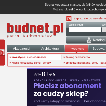
Strona korzysta z ciasteczek (plików cookies
Możesz określić warunki przechowywani
Zapisz się do newslette
Wpisz słowo
Wyb
Katalog
Aktualności
Architektura
Inwestycje
Budowa i
»
Inwestycje i nieruchomości
» Katalog deweloperów
» Kupno mieszkania, domu - porady
» Sprzedaż mieszkania, domu - por