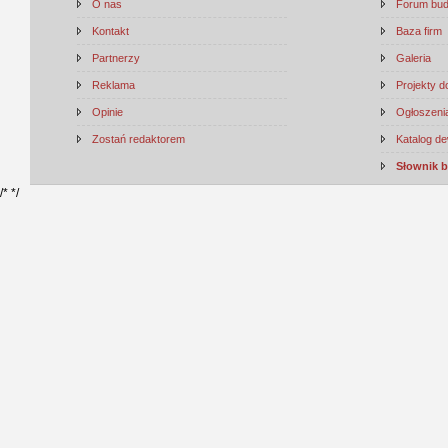
O nas
Forum bu
Kontakt
Baza firm
Partnerzy
Galeria
Reklama
Projekty 
Opinie
Ogłoszenia
Zostań redaktorem
Katalog d
Słownik 
/*
*/