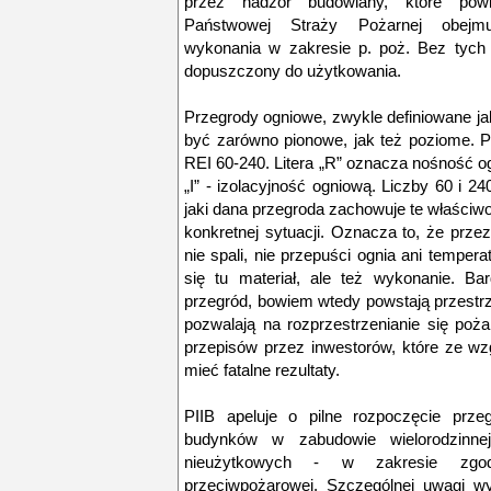
przez nadzór budowlany, które pow
Państwowej Straży Pożarnej obejmu
wykonania w zakresie p. poż. Bez tych
dopuszczony do użytkowania.
Przegrody ogniowe, zwykle definiowane ja
być zarówno pionowe, jak też poziome. P
REI 60-240. Litera „R” oznacza nośność o
„I” - izolacyjność ogniową. Liczby 60 i 2
jaki dana przegroda zachowuje te właściw
konkretnej sytuacji. Oznacza to, że prze
nie spali, nie przepuści ognia ani tempera
się tu materiał, ale też wykonanie. Bar
przegród, bowiem wtedy powstają przestrze
pozwalają na rozprzestrzenianie się poż
przepisów przez inwestorów, które ze w
mieć fatalne rezultaty.
PIIB apeluje o pilne rozpoczęcie prz
budynków w zabudowie wielorodzinne
nieużytkowych - w zakresie zgod
przeciwpożarowej. Szczególnej uwagi wy