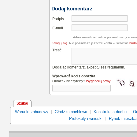
Dodaj komentarz
Podpis
E-mail
Adres e-mail nie bedzie prezentowany w serw
Zaloguj się
. Nie posiadasz jeszcze konta w serwisie
budne
Treść
Dodając komentarz, akceptujesz
regulamin
.
Wprowadź kod z obrazka
Obrazek nieczytelny?
Wygeneruj nowy
Szukaj
Warunki zabudowy
Gładź szpachlowa
Konstrukcja dachu
Oc
Protokoły i wnioski
Rynek mieszka