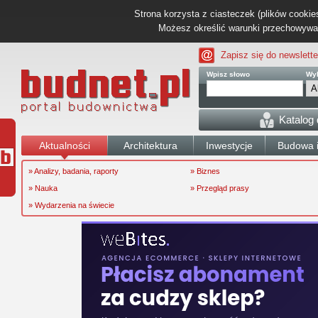
Strona korzysta z ciasteczek (plików cookies
Możesz określić warunki przechowywani
Zapisz się do newslette
Wpisz słowo
Wyb
Katalog
Aktualności
Architektura
Inwestycje
Budowa i
» Analizy, badania, raporty
» Biznes
» Nauka
» Przegląd prasy
» Wydarzenia na świecie