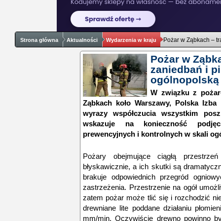
Pożar w Ząbkach – tr
Strona główna
Aktualności
Wydarzenia w kraju
Pożar w Ząbka
zaniedbań i pi
ogólnopolską
W związku z pożar
Ząbkach koło Warszawy, Polska Izba
wyrazy współczucia wszystkim pos
wskazuje na konieczność podjęci
prewencyjnych i kontrolnych w skali ogó
Pożary obejmujące ciągłą przestrzeń 
błyskawicznie, a ich skutki są dramatyc
brakuje odpowiednich przegród ogniowy
zastrzeżenia. Przestrzenie na ogół umożl
zatem pożar może tlić się i rozchodzić n
drewniane lite poddane działaniu płomien
mm/min. Oczywiście drewno powinno by