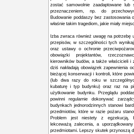
zostać samowolnie zaadaptowane lub 
przeznaczeniem, np. do przechowyw
Budowanie poddaszy bez zastosowania o
właśnie takim tragediom, jakie miały mie
Izba zwraca również uwagę na potrzebę us
przepisów, w szczególności tych wynik
oraz ustawy o ochronie przeciwpożaro
obowiązki projektantów, rzeczozna
kierowników budów, a także właścicieli 
dziś nakładają obowiązek zapewnienia o
bieżącej konserwacji i kontroli, które p
(lub dwa razy do roku w szczególnyc
kubaturę i typ budynku) oraz raz na p
użytkowanie budynku. Przeglądu podda
powinni regularnie dokonywać zarządc
budynkach jednorodzinnych stanowi bard
przedmiotów, które w razie pożaru stan
Problem jest niestety z egzekucją, b
lekceważą zalecenia, a uporządkowany
przedmiotami. Lepszy skutek przynoszą do