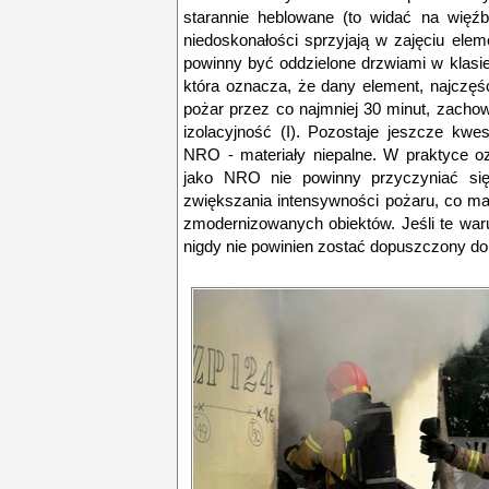
starannie heblowane (to widać na więźb
niedoskonałości sprzyjają w zajęciu ele
powinny być oddzielone drzwiami w klasie
która oznacza, że dany element, najczęśc
pożar przez co najmniej 30 minut, zachow
izolacyjność (I). Pozostaje jeszcze kwe
NRO - materiały niepalne. W praktyce o
jako NRO nie powinny przyczyniać się 
zwiększania intensywności pożaru, co m
zmodernizowanych obiektów. Jeśli te waru
nigdy nie powinien zostać dopuszczony do