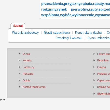
przeszklenia,
przyjazny,
rabata,
rabaty,
rea
rodzinny,
rynek pierwotny,
rzuty,
sprze
wspólnota,
wybór,
wykonczenie,
wystawc
Szukaj
Warunki zabudowy
Gładź szpachlowa
Konstrukcja dachu
Oc
Protokoły i wnioski
Rynek mieszka
O nas
Forum bu
Kontakt
Baza firm
Partnerzy
Galeria
Reklama
Projekty 
Opinie
Ogłoszenia
Zostań redaktorem
Katalog d
Słownik 
/*
*/