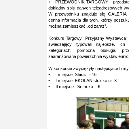
• PRZEWODNIK TARGOWY – przedstawiają
dokładny spis danych teleadresowych w
W przewodniku znajduje się GALER
cenna informacja dla tych, którzy poszu
można zamieszkać „od zaraz”.
Konkurs Targowy „Przyjazny Wystawca” 
zwiedzający typowali najlepsze, ic
kategoriach: pomocna obsługa, prze
zaaranżowana powierzchnia wystawiennic
W konkursie zwyciężyły następujące firmy
• I miejsce Shiraz - 16
• II miejsce EKOLAN stoisko nr 8
• III miejsce Semeko - 6