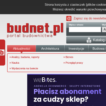
Strona korzysta z ciasteczek (plików cookies
Możesz określić warunki przechowywani
Zapisz się do newslette
Wpisz słowo
Wyb
Katalog
Aktualności
Architektura
Inwestycje
Budowa i
» Analizy, badania, raporty
» Biznes
» Nauka
» Przegląd prasy
» Wydarzenia na świecie