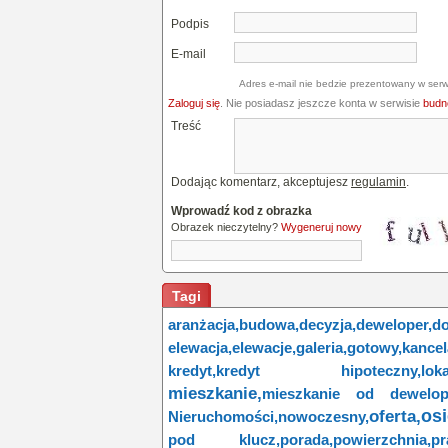
Podpis
E-mail
Adres e-mail nie bedzie prezentowany w serw
Zaloguj się
. Nie posiadasz jeszcze konta w serwisie
budne
Treść
Dodając komentarz, akceptujesz
regulamin
.
Wprowadź kod z obrazka
Obrazek nieczytelny?
Wygeneruj nowy
Tagi
aranżacja,
budowa,
decyzja,
deweloper,
do
elewacja,
elewacje,
galeria,
gotowy,
kancel
kredyt,
kredyt hipoteczny,
loka
mieszkanie,
mieszkanie od dewelop
osi
oferta,
Nieruchomości,
nowoczesny,
pod klucz,
porada,
powierzchnia,
pr