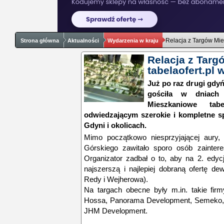
Relacja z Targów Mie
Strona główna
Aktualności
Wydarzenia w kraju
Relacja z Tar
tabelaofert.pl 
Już po raz drugi gd
gościła w dniach
Mieszkaniowe tabe
odwiedzającym szerokie i kompletne s
Gdyni i okolicach.
Mimo początkowo niesprzyjającej aury,
Górskiego zawitało sporo osób zainte
Organizator zadbał o to, aby na 2. edycj
najszerszą i najlepiej dobraną ofertę de
Redy i Wejherowa).
Na targach obecne były m.in. takie fir
Hossa, Panorama Development, Semeko, Sh
JHM Development.