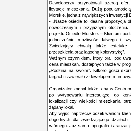
Deweloperzy przygotowali szereg ofert
licytacje mieszkania. Dużą popularności
Morskie, jedna z największych inwestycj
- „Nasze osiedle to idealna propozycja 
nowoczesnym i przyjaznym otoczeniu. 
projektu Osiedle Morskie. – Klientom pod
jednocześnie możliwość łatwego i szy
Zwiedzający chwalą także estetykę 
przeszklenia oraz łagodną kolorystykę”.
Ważnym czynnikiem, który brali pod uwag
cena mieszkań, dostępnych także w prog
„Rodzina na swoim”. Kilkoro gości skorz
targach i zawierało z deweloperem umowy
Organizator zadbał także, aby w Centrum
po wytypowaniu interesującej go konk
lokalizacji czy wielkości mieszkania, ot
żądany lokal.
Aby wyjść naprzeciw oczekiwaniom klien
dogodnych dla zwiedzającego działach
wtórnego. Już sama topografia i aranżacja 