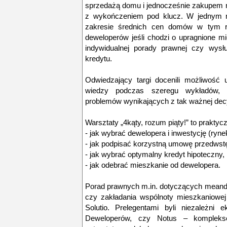
sprzedażą domu i jednocześnie zakupem m
z wykończeniem pod klucz. W jednym m
zakresie średnich cen domów w tym rej
deweloperów jeśli chodzi o upragnione mi
indywidualnej porady prawnej czy wys
kredytu.
Odwiedzający targi docenili możliwość u
wiedzy podczas szeregu wykładów, 
problemów wynikających z tak ważnej decyz
Warsztaty „4kąty, rozum piąty!” to praktyc
- jak wybrać dewelopera i inwestycję (ryne
- jak podpisać korzystną umowę przedwst
- jak wybrać optymalny kredyt hipoteczny,
- jak odebrać mieszkanie od dewelopera.
Porad prawnych m.in. dotyczących meandr
czy zakładania wspólnoty mieszkaniowej 
Solutio. Prelegentami byli niezależni e
Deweloperów, czy Notus – kompleks