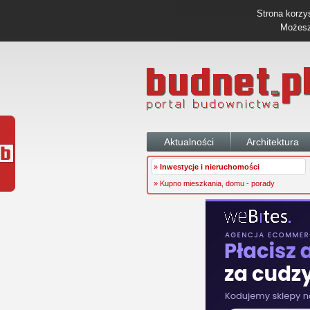
Strona korzys
Możesz 
Aktualności
Architektura
»
Inwestycje i nieruchomości
» Kupno mieszkania, domu - porady