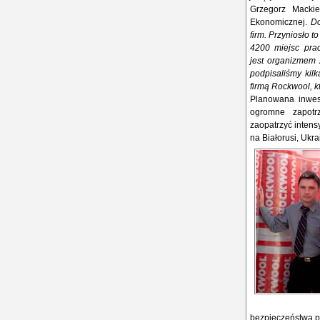
Grzegorz Mackie
Ekonomicznej.
Do
firm. Przyniosło t
4200 miejsc pra
jest organizmem 
podpisaliśmy kil
firmą Rockwool, k
Planowana inwes
ogromne zapotrz
zaopatrzyć intens
na Białorusi, Ukra
bezpieczeństwa 