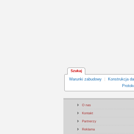
Szukaj
Warunki zabudowy
Konstrukcja d
Protoko
O nas
Kontakt
Partnerzy
Reklama