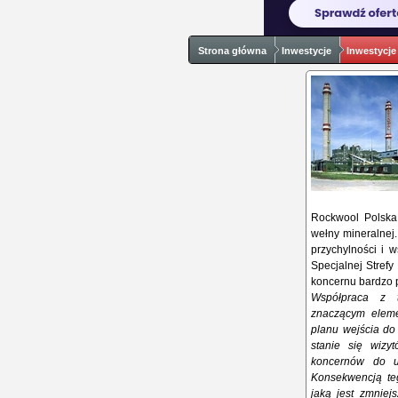
Strona główna
Inwestycje
Inwestycje
Rockwool Polska 
wełny mineralnej.
przychylności i 
Specjalnej Strefy
koncernu bardzo 
Współpraca z 
znaczącym eleme
planu wejścia do
stanie się wizy
koncernów do u
Konsekwencją teg
jaką jest zmniej