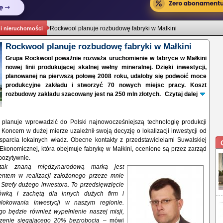
Rockwool planuje rozbudowę fabryki w Małkini
 i nieruchomości
Rockwool planuje rozbudowę fabryki w Małkini
Grupa Rockwool poważnie rozważa uruchomienie w fabryce w Małkini
nowej linii produkującej skalnej wełny mineralnej. Dzięki inwestycji,
planowanej na pierwszą połowę 2008 roku, udałoby się podwoić moce
produkcyjne zakładu i stworzyć 70 nowych miejsc pracy. Koszt
rozbudowy zakładu szacowany jest na 250 mln złotych.
Czytaj dalej
planuje wprowadzić do Polski najnowocześniejszą technologię produkcji
 Koncern w dużej mierze uzależnił swoją decyzję o lokalizacji inwestycji od
wsparcia lokalnych władz. Obecne kontakty z przedstawicielami Suwalskiej
 Ekonomicznej, która obejmuje fabrykę w Małkini, ocenione są przez zarząd
pozytywnie.
tak znaną międzynarodową marką jest
ntem w realizacji założonego przeze mnie
 Strefy dużego inwestora. To przedsięwzięcie
tówką i zachętą dla innych dużych firm i
lokowania inwestycji w naszym regionie.
o będzie również wypełnienie naszej misji,
szenie sięgającego 20% bezrobocia
– mówi