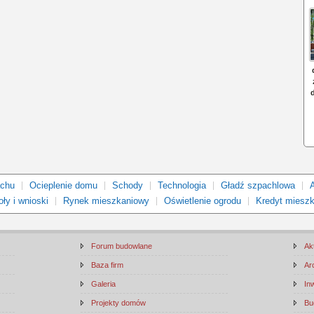
achu
Ocieplenie domu
Schody
Technologia
Gładź szpachlowa
ły i wnioski
Rynek mieszkaniowy
Oświetlenie ogrodu
Kredyt miesz
Forum budowlane
Ak
Baza firm
Ar
Galeria
In
Projekty domów
Bu