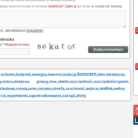
 e-mail nie bedzie prezentowany w serwisie budnet.pl
iadasz jeszcze konta w serwisie
budnet.pl
?
Załóż je
już teraz
w mniej niż minutę
.
rz, akceptujesz
regulamin
.
 obrazka
ny?
Wygeneruj nowy
koncern,
energia,
czeństwo,
budynek,
inwestor,
izolacja,
lider,
lokalizacja,
miejsce pracy,
y,
miara,
moc,
obiekt,
oszczędność,
oszczędności,
panel,
wełna,
strefa,
wełna
zbudowa,
rozwiązanie,
sierpien,
uruchomić,
wejście,
złoty
zapotrzebowanie,
zarząd,
cie,
wypełnienie,