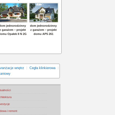
Aranżacje wnętrz
Cegła klinkierowa
kaniowy
tualności
chitektura
westycje
dowa i remont