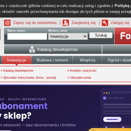
ta z ciasteczek (plików cookies) w celu realizacji usług i zgodnie z
Polityką
określić warunki przechowywania lub dostępu do tych plików w swojej przeg
Zapisz się do newslettera
|
Zarejestruj się
|
Zaloguj się
Wpisz słowo
Wybierz dział
Szukaj
Katalog deweloperów
Inwestycje
Budowa i remont
Wnętrza
Ogród i dzia
» Katalog deweloperów
» Kredyty i pożyczki
» Sprzedaż mieszkania, domu - porady
» Ubezpieczenia