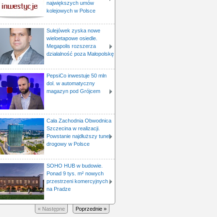
największych umów
kolejowych w Polsce
Sulejówek zyska nowe
wieloetapowe osiedle.
Megapolis rozszerza
działalność poza Małopolskę
PepsiCo inwestuje 50 mln
dol. w automatyczny
magazyn pod Grójcem
Cała Zachodnia Obwodnica
Szczecina w realizacji.
Powstanie najdłuższy tunel
drogowy w Polsce
SOHO HUB w budowie.
Ponad 9 tys. m² nowych
przestrzeni komercyjnych
na Pradze
« Następne
Poprzednie »