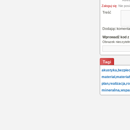
Adres
Zaloguj się
. Nie pos
Treść
Dodając komenta
Wprowadź kod z
Obrazek nieczytel
Tagi
akustyka,
bezpie
materiał,
materiał
plan,
realizacja,
ro
mineralna,
wspar