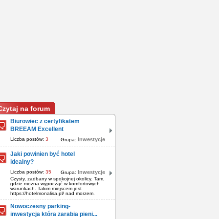
Czytaj na forum
Biurowiec z certyfikatem
BREEAM Excellent
Liczba postów:
3
Inwestycje
Grupa:
Jaki powinien być hotel
idealny?
Liczba postów:
35
Inwestycje
Grupa:
Czysty, zadbany w spokojnej okolicy. Tam,
gdzie można wypocząć w komfortowych
warunkach. Takim miejscem jest
https://hotelmonalisa.pl/ nad morzem.
Nowoczesny parking-
inwestycja która zarabia pieni...