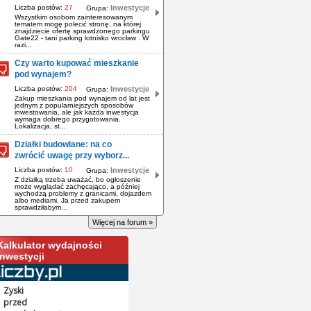
Liczba postów:
27
Inwestycje
Grupa:
Wszystkim osobom zainteresowanym
tematem mogę polecić stronę, na której
znajdziecie ofertę sprawdzonego parkingu
Gate22 - tani parking lotnisko wrocław . W
razi...
Czy warto kupować mieszkanie
pod wynajem?
Liczba postów:
204
Inwestycje
Grupa:
Zakup mieszkania pod wynajem od lat jest
jednym z popularniejszych sposobów
inwestowania, ale jak każda inwestycja
wymaga dobrego przygotowania.
Lokalizacja, st...
Działki budowlane: na co
zwrócić uwagę przy wyborz...
Liczba postów:
10
Inwestycje
Grupa:
Z działką trzeba uważać, bo ogłoszenie
może wyglądać zachęcająco, a później
wychodzą problemy z granicami, dojazdem
albo mediami. Ja przed zakupem
sprawdziłabym...
Więcej na forum »
Kalkulator wydajności
inwestycji