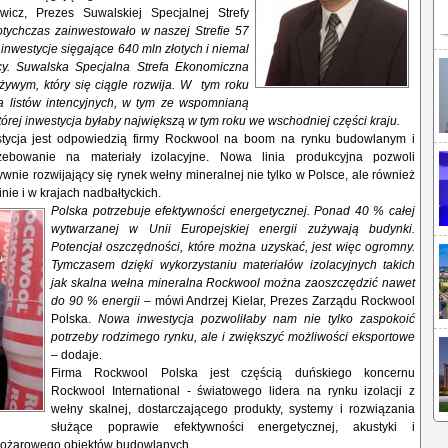
wicz, Prezes Suwalskiej Specjalnej Strefy
tychczas zainwestowało w naszej Strefie 57
o inwestycje sięgające 640 mln złotych i niemal
cy. Suwalska Specjalna Strefa Ekonomiczna
żywym, który się ciągle rozwija. W tym roku
ka listów intencyjnych, w tym ze wspomnianą
tórej inwestycja byłaby największą w tym roku we wschodniej części kraju.
tycja jest odpowiedzią firmy Rockwool na boom na rynku budowlanym i
ebowanie na materiały izolacyjne. Nowa linia produkcyjna pozwoli
ywnie rozwijający się rynek wełny mineralnej nie tylko w Polsce, ale również
inie i w krajach nadbałtyckich.
Polska potrzebuje efektywności energetycznej. Ponad 40 % całej
wytwarzanej w Unii Europejskiej energii zużywają budynki.
Potencjał oszczędności, które można uzyskać, jest więc ogromny.
Tymczasem dzięki wykorzystaniu materiałów izolacyjnych takich
jak skalna wełna mineralna Rockwool można zaoszczędzić nawet
do 90 % energii
– mówi Andrzej Kielar, Prezes Zarządu Rockwool
Polska.
Nowa inwestycja pozwoliłaby nam nie tylko zaspokoić
potrzeby rodzimego rynku, ale i zwiększyć możliwości eksportowe
– dodaje.
Firma Rockwool Polska jest częścią duńskiego koncernu
Rockwool International - światowego lidera na rynku izolacji z
wełny skalnej, dostarczającego produkty, systemy i rozwiązania
służące poprawie efektywności energetycznej, akustyki i
pożarowego obiektów budowlanych.