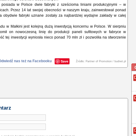
 posiada w Polsce dwie fabryki z sześcioma liniami produkcyjnymi – w
cicach. Przez 14 lat swojej obecności w naszym kraju, zainwestował ponad
 a obydwie fabryki uznane zostały za najbardziej wydajne zakłady w całej
u w Małkini jest kolejną dużą inwestycją koncernu w Polsce. W sierpniu
omił on nowoczesną linię do produkcji paneli sufitowych w fabryce w
ść tej inwestycji wyniosła nieco ponad 70 mln zł i pozwoliła na stworzenie
Odwiedź nas też na Facebooku
Save
Źródło: Partner of Promotion / budnet.pl
ntarz