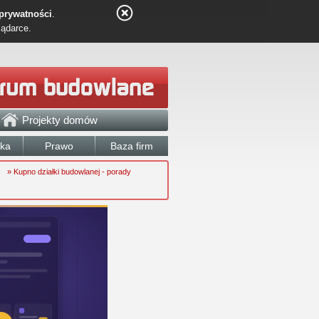
 prywatności
.
lądarce.
Projekty domów
łka
Prawo
Baza firm
» Kupno działki budowlanej - porady