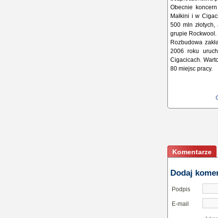
Obecnie koncern
Małkini i w Ciga
500 mln złotych,
grupie Rockwool.
Rozbudowa zakład
2006 roku uruch
Cigacicach. Warto
80 miejsc pracy.
Komentarze
Dodaj kome
Podpis
E-mail