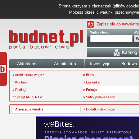
Strona korzysta z ciasteczek (plików cookies
Możesz określić warunki przechowywani
Zapisz się do newslette
Wpisz słowo
Wyb
Katalog
Aktualności
Architektura
Inwestycje
Budowa i
» Architektura wnętrz
» Biuro
» Kuchnia
» Łazienka
» Podłogi
»
Pokoje
» Sprzęt AGD, RTV
» Sufity podwieszane
»
Aranżacje wnętrz
» Dodatki i dekoracje