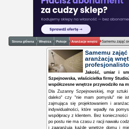
Samemu zająć się
Strona główna
Wnętrza
Pokoje
Aranżacje wnętrz
Samemu zająć 
aranżacją wnętr
profesjonalist
Jakość, umiar i s
Szpejnowska, właścicielka firmy Studio
współczesne wnętrze przywodziło na myś
Dla Zuzanny Szpejnowskiej, mgr sztuki i
daleko” czy ”nie mam pomysłu” nie istn
zajmująca się projektowaniem i aranżac
indywidualności, które wpadły na pomys
współpracy z klientem. Bez konieczności 
po postu nie ma czasu z racji nawału cod
i zaaranżują każde wnętrze domu i mie