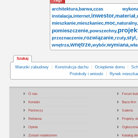
Tagi
architektura,
barwa,
czas wykonan
inwestor,
materiał,
instalacja,
internet,
moc,
mieszkanie,
mieszkaniec,
naturalny,
projek
pomieszczenie,
powszechny,
rozwiązanie,
styl,
przeznaczenie,
rzuty,
wnętrze,
wymiana,
wnętrza,
wybór,
wła
Szukaj
Warunki zabudowy
Konstrukcja dachu
Ocieplenie domu
Sch
Protokoły i wnioski
Rynek mieszka
O nas
Forum bu
Kontakt
Baza firm
Partnerzy
Galeria
Reklama
Projekty 
Opinie
Ogłoszenia
Zostań redaktorem
Katalog d