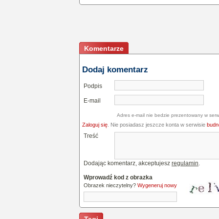
Komentarze
Dodaj komentarz
Podpis
E-mail
Adres e-mail nie bedzie prezentowany w serw
Zaloguj się
. Nie posiadasz jeszcze konta w serwisie
budne
Treść
Dodając komentarz, akceptujesz
regulamin
.
Wprowadź kod z obrazka
Obrazek nieczytelny?
Wygeneruj nowy