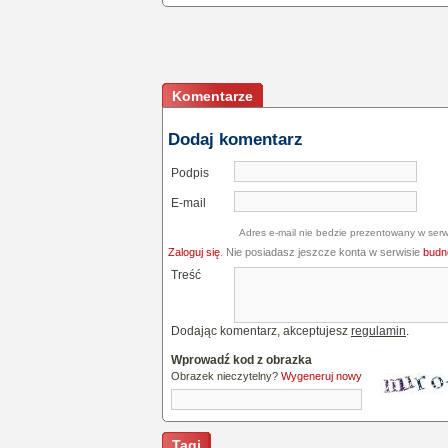
Komentarze
Dodaj komentarz
Podpis
E-mail
Adres e-mail nie bedzie prezentowany w serw
Zaloguj się
. Nie posiadasz jeszcze konta w serwisie
budne
Treść
Dodając komentarz, akceptujesz
regulamin
.
Wprowadź kod z obrazka
Obrazek nieczytelny?
Wygeneruj nowy
Tagi