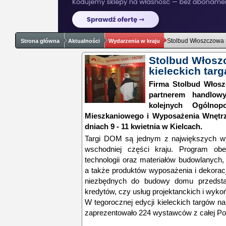
Stolbud Włoszczowa 
Strona główna
Aktualności
Wydarzenia w kraju
Stolbud Włosz
kieleckich ta
Firma Stolbud Włosz
partnerem handlow
kolejnych Ogólnop
Mieszkaniowego i Wyposażenia Wnętr
dniach 9 - 11 kwietnia w Kielcach.
Targi DOM są jednym z największych wy
wschodniej części kraju. Program obe
technologii oraz materiałów budowlanych,
a także produktów wyposażenia i dekoracj
niezbędnych do budowy domu przedstaw
kredytów, czy usług projektanckich i wyk
W tegorocznej edycji kieleckich targów na
zaprezentowało 224 wystawców z całej Pol