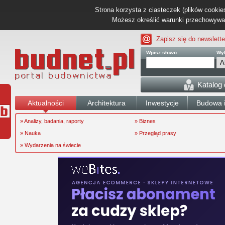
Strona korzysta z ciasteczek (plików cookies
Możesz określić warunki przechowywani
Zapisz się do newslette
Wpisz słowo
Wyb
Katalog
Aktualności
Architektura
Inwestycje
Budowa i
» Analizy, badania, raporty
» Biznes
» Nauka
» Przegląd prasy
» Wydarzenia na świecie