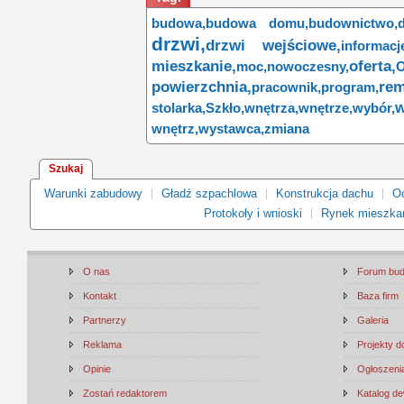
budowa,
budowa domu,
budownictwo,
drzwi,
drzwi wejściowe,
informacj
mieszkanie,
oferta,
moc,
nowoczesny,
O
powierzchnia,
rem
pracownik,
program,
w
stolarka,
Szkło,
wnętrza,
wnętrze,
wybór,
wnętrz,
wystawca,
zmiana
Szukaj
Warunki zabudowy
Gładź szpachlowa
Konstrukcja dachu
Oc
Protokoły i wnioski
Rynek mieszka
O nas
Forum bu
Kontakt
Baza firm
Partnerzy
Galeria
Reklama
Projekty 
Opinie
Ogłoszenia
Zostań redaktorem
Katalog d