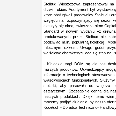
Stolbud Włoszczowa zaprezentował na 
drzwi i okien. Asortyment był wystawion
które obsługiwali pracownicy Stolbudu or
względu na rozpoczynający się sezon w
cieszyły się okna, zwłaszcza okno Capita
Standard w nowym wydaniu –z drewna m
produkowanych przez Stolbud nie zabr
podziwiać m.in. popularną kolekcję Mod
mlecznym szkłem. Uwagę gości przyci
wejściowe charakteryzujące się stabilną i s
- Kieleckie targi DOM są dla nas dosk
naszych produktów. Odwiedzający mogą 
informacje o technologiach stosowanych 
właściwościach funkcjonalnych. Służymy
stolarki, aby pasowała do wnętrza 
estetycznym. Szczególnie cenna dla nas
naszych produktach. Dzięki temu wiemy
możemy podjąć działania, by nasza oferta
Kocełuch - Doradca Techniczno- Handlow