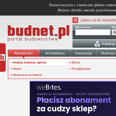
Strona korzysta z ciasteczek (plików cookies
Możesz określić warunki przechowywani
Zapisz się do newslette
Wpisz słowo
Wyb
Katalog
Aktualności
Architektura
Inwestycje
Budowa i
»
Analizy, badania, raporty
» Biznes
» Nauka
» Przegląd prasy
» Wydarzenia na świecie