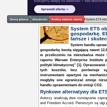
System ETS obci
Strona główna
Aktualności
Analizy, badania, raporty
System ETS ob
gospodarkę. Ek
tańsze i skute
System handlu uprawn
gospodarkę kwotą sięgającą nawet 12,8
w przeliczeniu na mieszkańca może 
raportu Warsaw Enterprise Institute 
polityki klimatycznej” [1]. Opracowanie
tych kosztów, lecz porównuje s
instrumentami opartymi na mechaniz
mogłyby one ograniczać emisje niż
handlu uprawnieniami do emisji CO2.
Rynkowe alternatywy dla ET
Autorzy analizują dwa rozwiązania zapr
and Freedom Accord. Pierwszym są ulgi p