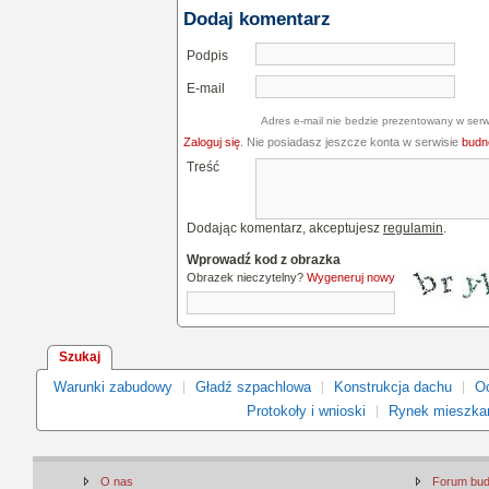
Dodaj komentarz
Podpis
E-mail
Adres e-mail nie bedzie prezentowany w serw
Zaloguj się
. Nie posiadasz jeszcze konta w serwisie
budne
Treść
Dodając komentarz, akceptujesz
regulamin
.
Wprowadź kod z obrazka
Obrazek nieczytelny?
Wygeneruj nowy
Szukaj
Warunki zabudowy
Gładź szpachlowa
Konstrukcja dachu
Oc
Protokoły i wnioski
Rynek mieszka
O nas
Forum bu