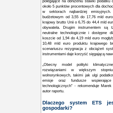
polegające na obniżeniu stawki podatk
około 5 punktów procentowych dla dochod
w sektorach najbardziej emisyjnych
budżetowym od 3,55 do 17,76 mld euro
krajowy brutto Unii o 6,75 do 44,4 mld eur
obywatela. Drugim instrumentem są tz
neutralne technologicznie i dostępne d
koszcie od 1,94 do 4,19 mld euro mogły
10,48 mld euro produktu krajowego br
scenariuszu rezygnacja z obciążeń sy
instrumentami daje korzyść sięgającą naw
„Obecny model polityki klimatyczn
rozwiązaniami w większym stopni
wolnorynkowych, takimi jak ulgi podatko
emisje oraz fundusze wspierające
technologicznych” - rekomenduje Marek
autor raportu.
Dlaczego system ETS je
gospodarki?