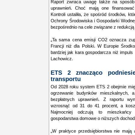
Raport zwraca uwagę także na sposób 
uprawnień. Choć mają one finansować 
Kontroli ustaliła, że spośród środków, k
Ochrony Środowiska i Gospodarki Wodnej,
bezpośrednio na cele związane z redukcją 
„Ta sama cena emisji CO2 oznacza zupe
Francji niż dla Polski. W Europie Środ
bardziej jak kara gospodarcza niż impul
Lachowicz.
ETS 2 znacząco podniesie
transportu
Od 2028 roku system ETS 2 obejmie międ
ogrzewanie budynków mieszkalnych, a 
bezpłatnych uprawnień. Z raportu w
wzrosnąć od 31 do 41 procent, a koszt
Najmocniej odczują to mieszkańcy 
gospodarstwa domowe o niższych dochod
„W praktyce przedsiębiorstwa nie mają 