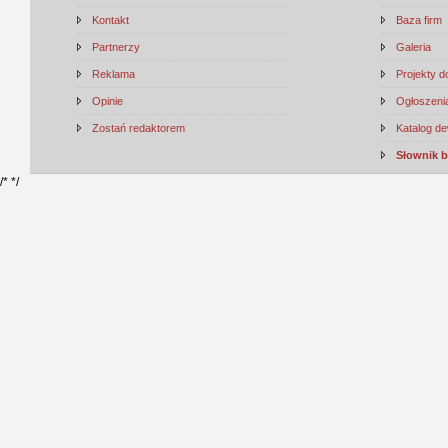
Kontakt
Baza firm
Partnerzy
Galeria
Reklama
Projekty 
Opinie
Ogłoszenia
Zostań redaktorem
Katalog d
Słownik 
/*
*/