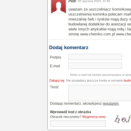
Piotr
30 stycznia 2023, 11:56
uważam że uszczelniacz kominkowy 
uszczelnienia kominka polecam mar
mieszalnię farb i tynków mają duży
budowlanej dodatków do aranżacji wn
wiele innych artykułów mają miłą i f
stronę www.chemko.com.pl www.che
Dodaj komentarz
Podpis
E-mail
Adres e-mail nie bedzie prezentowany w serw
Zaloguj się
. Nie posiadasz jeszcze konta w serwisie
budne
Treść
Dodając komentarz, akceptujesz
regulamin
.
Wprowadź kod z obrazka
Obrazek nieczytelny?
Wygeneruj nowy