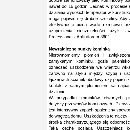
dobrze zamontowany piec kominkowy potr
nawet do 16 godzin. Jednak w procesie 
działania wysokich temperatur w konstru
mogą pojawić się drobne szczeliny. Aby z
efektywności pieca warto okresowo pr
uzupełnienia nieszczelności użyć U
Professional z Aplikatorem 360°.
Newralgiczne punkty kominka
Nierównomierny płomień i zwiększon
zamykanym kominku, gdzie palenisk
oznaczać uszkodzenia we wnętrzu wkła
zarówno na styku między szybą i usz
łączeniach ścianek obudowy czy popielnik
kontakt z samym płomieniem są najbard
działanie.
W przypadku kominków otwartych pro
dotyczy przewodów kominowych. Pierws
jest intensywny zapach spalenizny spow
do wnętrza domu. Uszkodzenia te należy 
środka charakteryzującego się odpornośc
Taką cechę posiada Uszczelniacz k