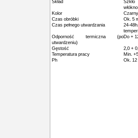
Skład
Szkło 
włókno
Kolor
Czarn
Czas obróbki
Ok. 5 
Czas pełnego utwardzania
24-4
tempera
Odporność termiczna (po
Do + 1
utwardzeniu)
Gęstość
2,0 + 0
Temperatura pracy
Min. +
Ph
Ok. 12