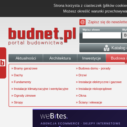
Strona korzysta z ciasteczek (plików cookies
Możesz określić warunki przechowywani
Zapisz się do newslette
Wpisz słowo
Wyb
Katalog
Aktualności
Architektura
Inwestycje
Budowa i
» Bramy garażowe
» Budowa domu - porady
» Dachy
» Drzwi
» Fundamenty
» Instalacje elektryczne i gazowe
» Instalacje klimatyzacyjne i wentylacyjne
» Instalacje niskoprądowe
» Ogrody zimowe
» Okna
» Stropy
» Ściany i elewacje