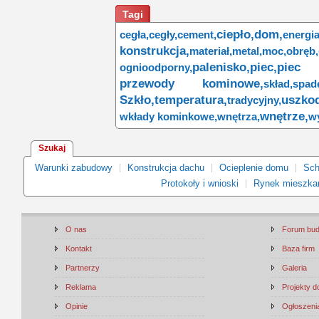
Tagi
ciepło,
dom,
cegła,
cegły,
cement,
energia
konstrukcja,
materiał,
metal,
moc,
obręb,
palenisko,
piec,
piec 
ognioodporny,
przewody kominowe,
skład,
spad
Szkło,
temperatura,
uszkod
tradycyjny,
wnętrze,
wkłady kominkowe,
wnętrza,
w
Szukaj
Warunki zabudowy
Konstrukcja dachu
Ocieplenie domu
Sch
Protokoły i wnioski
Rynek mieszka
O nas
Forum bu
Kontakt
Baza firm
Partnerzy
Galeria
Reklama
Projekty 
Opinie
Ogłoszenia