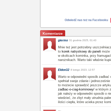
Odwiedź nas też na Facebooku
Komentarze
giermo
31 grudnia 2025, 01:43
Mnie też jest potrzebny uszczelniacz
to
korek natryskowy do paneli
może b
w okolicach kominka, przy framugach
narożnikach. Warto taki właśnie kup
Eldon32
8 lutego 2023, 12:57
Warto w odpowiedni sposób zadbać o 
spełniał swoje zdanie i jednocześni
to możecie sprawdzić jeszcze artyk
zadbac-o-ciag-kominowy/
w którym zn
jak należy w odpowiedni sposób o n
wiedzieć, że zbyt mały utrudnia pale
ilości ciepła, które ucieka przez kom