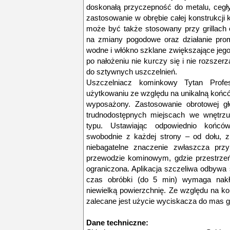
doskonałą przyczepność do metalu, cegły
zastosowanie w obrębie całej konstrukcj
może być także stosowany przy grillach
na zmiany pogodowe oraz działanie prom
wodne i włókno szklane zwiększające jeg
po nałożeniu nie kurczy się i nie rozszerz
do sztywnych uszczelnień.
Uszczelniacz kominkowy Tytan Profe
użytkowaniu ze względu na unikalną końców
wyposażony. Zastosowanie obrotowej gł
trudnodostępnych miejscach we wnętrz
typu. Ustawiając odpowiednio końc
swobodnie z każdej strony – od dołu, z
niebagatelne znaczenie zwłaszcza pr
przewodzie kominowym, gdzie przestrzeń
ograniczona. Aplikacja szczeliwa odbywa 
czas obróbki (do 5 min) wymaga nakła
niewielką powierzchnię. Ze względu na k
zalecane jest użycie wyciskacza do mas g
Dane techniczne: