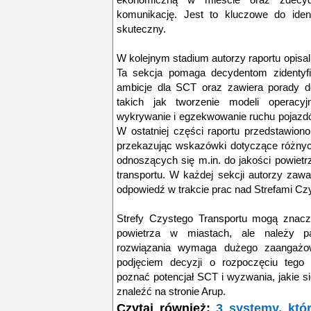
komunikację. Jest to kluczowe do iden
skuteczny.
W kolejnym stadium autorzy raportu opisali
Ta sekcja pomaga decydentom zidentyfi
ambicje dla SCT oraz zawiera porady d
takich jak tworzenie modeli operacy
wykrywanie i egzekwowanie ruchu pojazdó
W ostatniej części raportu przedstawiono
przekazując wskazówki dotyczące różnych
odnoszących się m.in. do jakości powietrz
transportu. W każdej sekcji autorzy zawar
odpowiedź w trakcie prac nad Strefami Cz
Strefy Czystego Transportu mogą znacz
powietrza w miastach, ale należy p
rozwiązania wymaga dużego zaangażo
podjęciem decyzji o rozpoczęciu tego r
poznać potencjał SCT i wyzwania, jakie s
znaleźć na stronie Arup.
Czytaj również:
3 systemy, któ