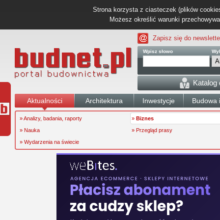
Strona korzysta z ciasteczek (plików cookies
Możesz określić warunki przechowywani
Zapisz się do newslette
Wpisz słowo
Wyb
Katalog
Aktualności
Architektura
Inwestycje
Budowa i
» Analizy, badania, raporty
»
Biznes
» Nauka
» Przegląd prasy
» Wydarzenia na świecie