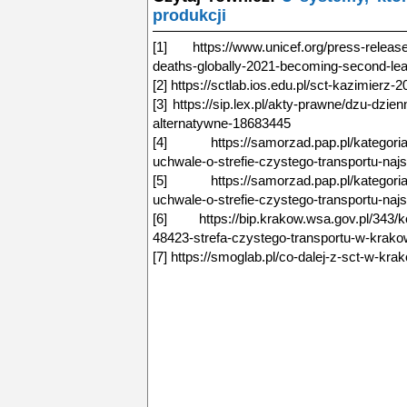
produkcji
[1] https://www.unicef.org/press-releases/
deaths-globally-2021-becoming-second-lea
[2] https://sctlab.ios.edu.pl/sct-kazimierz-
[3] https://sip.lex.pl/akty-prawne/dzu-dzie
alternatywne-18683445
[4] https://samorzad.pap.pl/kategoria/s
uchwale-o-strefie-czystego-transportu-naj
[5] https://samorzad.pap.pl/kategoria/s
uchwale-o-strefie-czystego-transportu-naj
[6] https://bip.krakow.wsa.gov.pl/343/ko
48423-strefa-czystego-transportu-w-krako
[7] https://smoglab.pl/co-dalej-z-sct-w-kra