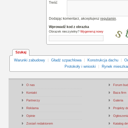
Treść
Dodając komentarz, akceptujesz
regulamin
.
Wprowadź kod z obrazka
Obrazek nieczytelny?
Wygeneruj nowy
Szukaj
Warunki zabudowy
Gładź szpachlowa
Konstrukcja dachu
Oc
Protokoły i wnioski
Rynek mieszka
O nas
Forum bu
Kontakt
Baza firm
Partnerzy
Galeria
Reklama
Projekty 
Opinie
Ogłoszenia
Zostań redaktorem
Katalog d