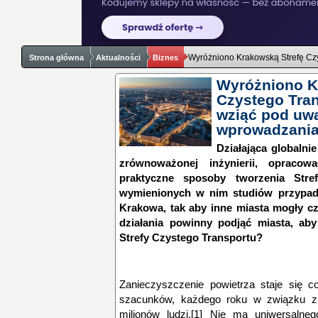
Wyróżniono Krakowską Strefę Cz
Strona główna
Aktualności
Biznes
Wyróżniono K
Czystego Tra
wziąć pod uw
wprowadzania
Działająca globalnie
zrównoważonej inżynierii, opracow
praktyczne sposoby tworzenia Stre
wymienionych w nim studiów przypadk
Krakowa, tak aby inne miasta mogły cz
działania powinny podjąć miasta, aby
Strefy Czystego Transportu?
Zanieczyszczenie powietrza staje się co
szacunków, każdego roku
w związku z
milionów ludzi.
[1]
Nie ma uniwersalnego