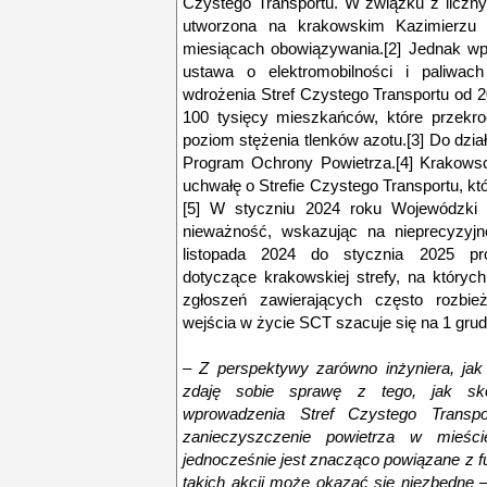
Czystego Transportu. W związku z liczny
utworzona na krakowskim Kazimierzu z
miesiącach obowiązywania.[2] Jednak w
ustawa o elektromobilności i paliwach
wdrożenia Stref Czystego Transportu od 
100 tysięcy mieszkańców, które przekro
poziom stężenia tlenków azotu.[3] Do dzi
Program Ochrony Powietrza.[4] Krakowscy
uchwałę o Strefie Czystego Transportu, k
[5] W styczniu 2024 roku Wojewódzki Są
nieważność, wskazując na nieprecyzyjne
listopada 2024 do stycznia 2025 pr
dotyczące krakowskiej strefy, na których
zgłoszeń zawierających często rozbie
wejścia w życie SCT szacuje się na 1 grudn
–
Z perspektywy zarówno inżyniera, jak
zdaję sobie sprawę z tego, jak s
wprowadzenia Stref Czystego Transp
zanieczyszczenie powietrza w mieś
jednocześnie jest znacząco powiązane z 
takich akcji może okazać się niezbędne