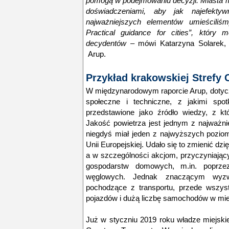
pomogą w podejmowaniu decyzji. Miasta 
doświadczeniami, aby jak najefekty
najważniejszych elementów umieściliś
Practical guidance for cities”, który
decydentów
– mówi Katarzyna Solarek, S
Arup.
Przykład krakowskiej Strefy 
W międzynarodowym raporcie Arup, dotyc
społeczne i techniczne, z jakimi spot
przedstawione jako źródło wiedzy, z k
Jakość powietrza jest jednym z najważn
niegdyś miał jeden z najwyższych pozio
Unii Europejskiej. Udało się to zmienić dz
a w szczególności akcjom, przyczyniający
gospodarstw domowych, m.in. poprze
węglowych. Jednak znaczącym wyzw
pochodzące z transportu, przede wszys
pojazdów i dużą liczbę samochodów w mie
Już w styczniu 2019 roku władze miejski