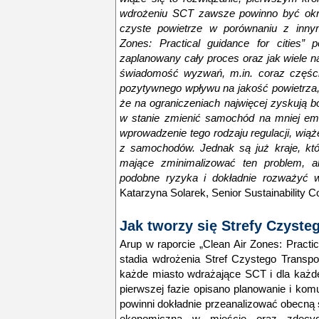
wdrożeniu SCT zawsze powinno być okreś
czyste powietrze w porównaniu z innymi
Zones: Practical guidance for cities” 
zaplanowany cały proces oraz jak wiele 
świadomość wyzwań, m.in. coraz częśc
pozytywnego wpływu na jakość powietrza,
że na ograniczeniach najwięcej zyskują b
w stanie zmienić samochód na mniej em
wprowadzenie tego rodzaju regulacji, wiąż
z samochodów. Jednak są już kraje, kt
mające zminimalizować ten problem, a
podobne ryzyka i dokładnie rozważyć w
Katarzyna Solarek, Senior Sustainability C
Jak tworzy się Strefy Czyste
Arup w raporcie „Clean Air Zones: Practica
stadia wdrożenia Stref Czystego Transpo
każde miasto wdrażające SCT i dla każd
pierwszej fazie opisano planowanie i ko
powinni dokładnie przeanalizować obecną 
ekonomiczną w mieście oraz zdecyd