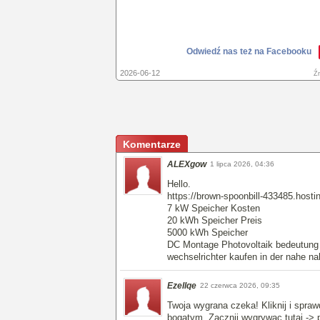
Odwiedź nas też na Facebooku
2026-06-12
Źr
Komentarze
ALEXgow
1 lipca 2026, 04:36
Hello.
https://brown-spoonbill-433485.hosti
7 kW Speicher Kosten
20 kWh Speicher Preis
5000 kWh Speicher
DC Montage Photovoltaik bedeutung
wechselrichter kaufen in der nahe na
Ezellqe
22 czerwca 2026, 09:35
Twoja wygrana czeka! Kliknij i spra
bogatym. Zacznij wygrywac tutaj -> 