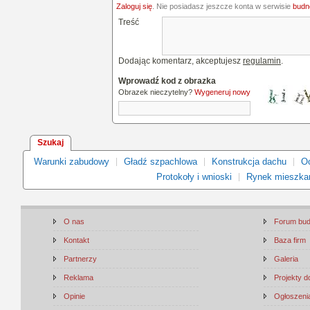
Zaloguj się
. Nie posiadasz jeszcze konta w serwisie
budne
Treść
Dodając komentarz, akceptujesz
regulamin
.
Wprowadź kod z obrazka
Obrazek nieczytelny?
Wygeneruj nowy
Szukaj
Warunki zabudowy
Gładź szpachlowa
Konstrukcja dachu
Oc
Protokoły i wnioski
Rynek mieszka
O nas
Forum bu
Kontakt
Baza firm
Partnerzy
Galeria
Reklama
Projekty 
Opinie
Ogłoszenia