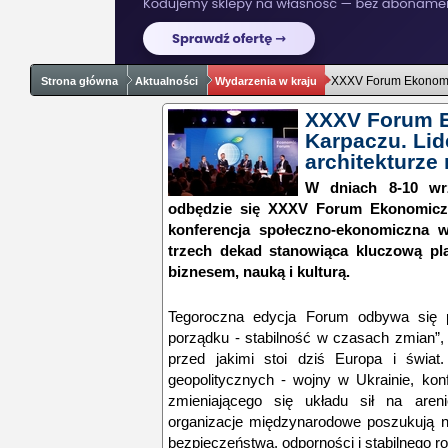
XXXV Forum Ekonomic
Strona główna
Aktualności
Wydarzenia w kraju
XXXV Forum 
Karpaczu. Lid
architekturz
W dniach 8-10 wr
odbędzie się XXXV Forum Ekonomiczn
konferencja społeczno-ekonomiczna 
trzech dekad stanowiąca kluczową pla
biznesem, nauką i kulturą.
Tegoroczna edycja Forum odbywa się p
porządku - stabilność w czasach zmian”,
przed jakimi stoi dziś Europa i świat
geopolitycznych - wojny w Ukrainie, kon
zmieniającego się układu sił na aren
organizacje międzynarodowe poszukują
bezpieczeństwa, odporności i stabilnego r