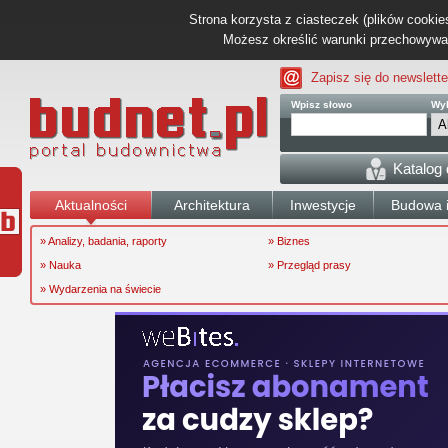
Strona korzysta z ciasteczek (plików cookies
Możesz określić warunki przechowywani
Zapisz się do newslette
Wpisz słowo
Wyb
Katalog
Aktualności
Architektura
Inwestycje
Budowa i
» Analizy, badania, raporty
» Biznes
» Nauka
» Przegląd prasy
» Wydarzenia na świecie