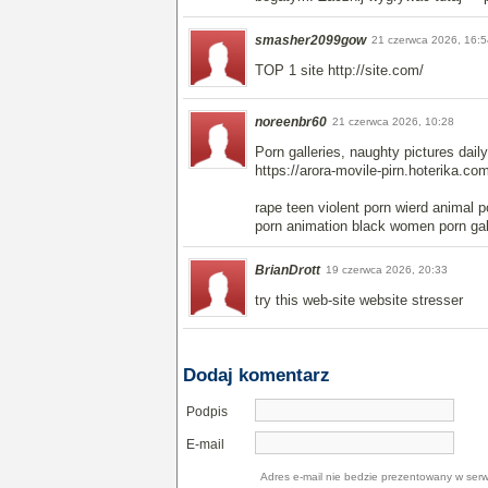
smasher2099gow
21 czerwca 2026, 16:5
TOP 1 site http://site.com/
noreenbr60
21 czerwca 2026, 10:28
Porn galleries, naughty pictures dail
https://arora-movile-pirn.hoterika.co
rape teen violent porn wierd animal po
porn animation black women porn gal
BrianDrott
19 czerwca 2026, 20:33
try this web-site website stresser
Dodaj komentarz
Podpis
E-mail
Adres e-mail nie bedzie prezentowany w serw