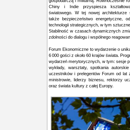
gospodarczą i militarną. Równocześnie r
Chiny i Indie przyspiesza kształtow
światowego. W tej nowej architekturze 
także bezpieczeństwo energetyczne, o
technologii strategicznych, w tym sztucznej
Stabilność w czasach dynamicznych zmia
zdolności do dialogu i wspólnego reagowan
Forum Ekonomiczne to wydarzenie o unikal
6 000 gości z około 60 krajów świata. Pro
wydarzeń merytorycznych, w tym: sesje pl
wykłady, warsztaty, spotkania autorsk
uczestników i prelegentów Forum od lat z
ministrowie, liderzy biznesu, rektorzy u
oraz świata kultury z całej Europy.