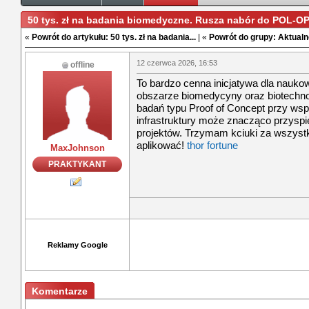
50 tys. zł na badania biomedyczne. Rusza nabór do POL‑
«
Powrót do artykułu: 50 tys. zł na badania...
| «
Powrót do grupy: Aktualn
12 czerwca 2026, 16:53
offline
To bardzo cenna inicjatywa dla nauko
obszarze biomedycyny oraz biotechno
badań typu Proof of Concept przy ws
infrastruktury może znacząco przysp
projektów. Trzymam kciuki za wszystk
aplikować!
thor fortune
MaxJohnson
PRAKTYKANT
Reklamy Google
Komentarze