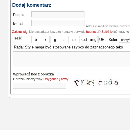
Dodaj komentarz
Podpis
E-mail
Adres e-mail nie bedzie prezen
Zaloguj się
. Nie posiadasz jeszcze konta w serwisie
budnet.pl
?
Załóż je
już teraz
w 
Treść
Kolor:
Wprowadź kod z obrazka
Obrazek nieczytelny?
Wygeneruj nowy