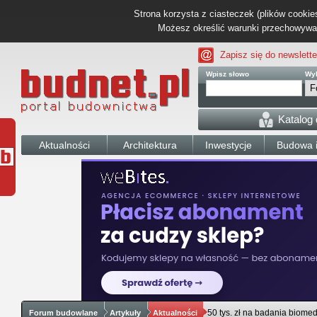
Strona korzysta z ciasteczek (plików cookies
Możesz określić warunki przechowywani
Zapisz się do newslette
Wpisz słowo
Wyb
Katalog
Aktualności
Architektura
Inwestycje
Budowa i
50 tys. zł na badania bio
Forum budowlane
Artykuły
Aktualności