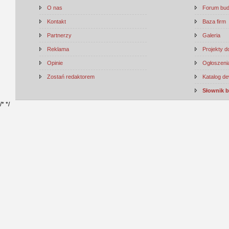
O nas
Forum bu
Kontakt
Baza firm
Partnerzy
Galeria
Reklama
Projekty 
Opinie
Ogłoszenia
Zostań redaktorem
Katalog d
Słownik 
/*
*/