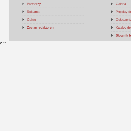
Partnerzy
Galeria
Reklama
Projekty 
Opinie
Ogłoszenia
Zostań redaktorem
Katalog d
Słownik 
/*
*/