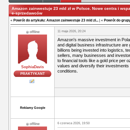
Amazon zainwestuje 23 mld zł w Polsce. Nowe centra i wspar
e‑sprzedawców
«
Powrót do artykułu: Amazon zainwestuje 23 mld zł...
| «
Powrót do grupy
11 maja 2026, 20:24
offline
Amazon’s massive investment in Pol
and digital business infrastructure ar
billions being invested into logistics, 
sellers, many businesses and investors
to financial tools like a gold price per 
values and diversify their investment
SophiaDavis
conditions.
PRAKTYKANT
Reklamy Google
6 czerwca 2026, 19:50
offline