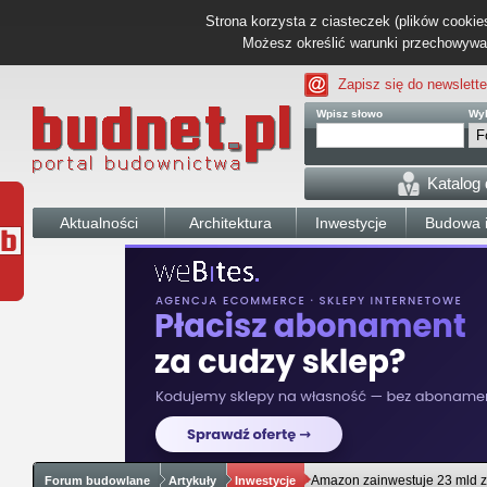
Strona korzysta z ciasteczek (plików cookies
Możesz określić warunki przechowywani
Zapisz się do newslette
Wpisz słowo
Wyb
Katalog
Aktualności
Architektura
Inwestycje
Budowa i
Amazon zainwestuje 23 mld zł
Forum budowlane
Artykuły
Inwestycje