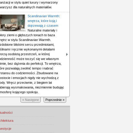
anżacji w stylu quiet luxury i wymarzony
warzysz dla naturalnych materiałów.
Scandinavian Warmth:
wnętrza, które koją i
dojrzewają z czasem
Naturalne materiały i
lory ziemi o głębszych tonach to baza
nętrz w stylu Scandinavian Warmth.
zdobione bliskimi sercu przedmiotami,
ślinami i ręcznie wykonanymi detalami
orzą osobistą przestrzeń, w której
odzienność może toczyć się we własnym
tmie, bez dążenia do perfekcji. To wnętrza,
óre pozwalają zwolnić tempo i nabrać
ystansu do codzienności. Zbudowane na
rostocie i emocjach nigdy nie wychodzą z
dy. Wręcz przeciwnie, z biegiem lat
abierają wysmakowania, niezmiennie budując
tmosferę kojącego spokoju.
« Następne
Poprzednie »
tualności
chitektura
westycje