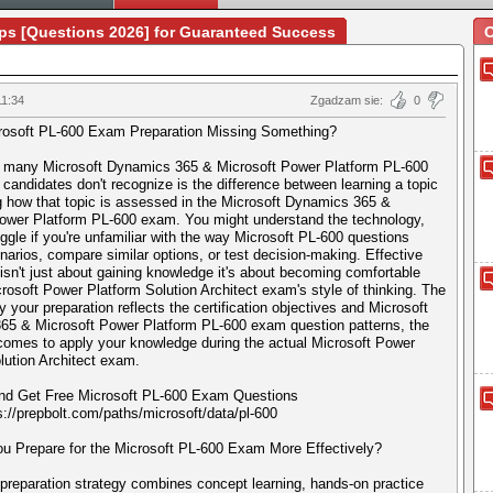
mps [Questions 2026] for Guaranteed Success
O
11:34
Zgadzam sie:
0
crosoft PL-600 Exam Preparation Missing Something?
e many Microsoft Dynamics 365 & Microsoft Power Platform PL-600
n candidates don't recognize is the difference between learning a topic
g how that topic is assessed in the Microsoft Dynamics 365 &
ower Platform PL-600 exam. You might understand the technology,
ruggle if you're unfamiliar with the way Microsoft PL-600 questions
narios, compare similar options, or test decision-making. Effective
 isn't just about gaining knowledge it's about becoming comfortable
crosoft Power Platform Solution Architect exam's style of thinking. The
 your preparation reflects the certification objectives and Microsoft
65 & Microsoft Power Platform PL-600 exam question patterns, the
ecomes to apply your knowledge during the actual Microsoft Power
lution Architect exam.
and Get Free Microsoft PL-600 Exam Questions
://prepbolt.com/paths/microsoft/data/pl-600
u Prepare for the Microsoft PL-600 Exam More Effectively?
preparation strategy combines concept learning, hands-on practice