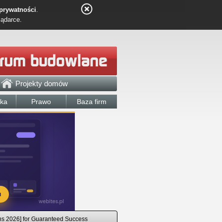
 prywatności
.
lądarce.
Projekty domów
łka
Prawo
Baza firm
ons 2026] for Guaranteed Success