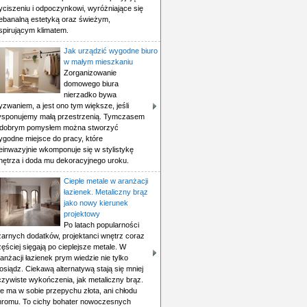
yciszeniu i odpoczynkowi, wyróżniające się
iebanalną estetyką oraz świeżym,
spirującym klimatem.
Jak urządzić wygodne biuro
w małym mieszkaniu
Zorganizowanie
domowego biura
nierzadko bywa
zwaniem, a jest ono tym większe, jeśli
ysponujemy małą przestrzenią. Tymczasem
 dobrym pomysłem można stworzyć
ygodne miejsce do pracy, które
einwazyjnie wkomponuje się w stylistykę
nętrza i doda mu dekoracyjnego uroku.
Ciepłe metale w aranżacji
łazienek. Metaliczny brąz
jako nowy kierunek
projektowy
Po latach popularności
zarnych dodatków, projektanci wnętrz coraz
ęściej sięgają po cieplejsze metale. W
anżacji łazienek prym wiedzie nie tylko
siądz. Ciekawą alternatywą stają się mniej
czywiste wykończenia, jak metaliczny brąz.
e ma w sobie przepychu złota, ani chłodu
hromu. To cichy bohater nowoczesnych