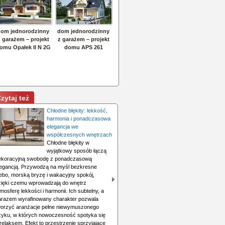
zytaj też
Chłodne błękity: lekkość,
harmonia i ponadczasowa
elegancja we
współczesnych wnętrzach
Chłodne błękity w
wyjątkowy sposób łączą
ekoracyjną swobodę z ponadczasową
legancją. Przywodzą na myśl bezkresne
iebo, morską bryzę i wakacyjny spokój,
zięki czemu wprowadzają do wnętrz
mosferę lekkości i harmonii. Ich subtelny, a
arazem wyrafinowany charakter pozwala
worzyć aranżacje pełne niewymuszonego
zyku, w których nowoczesność spotyka się
relaksem. Efekt to przestrzenie sprzyjające