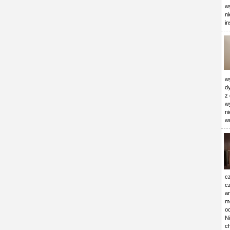
w
n
in
wy
d
z
w
ni
w
c
cz
ar
mo
o
Ni
c