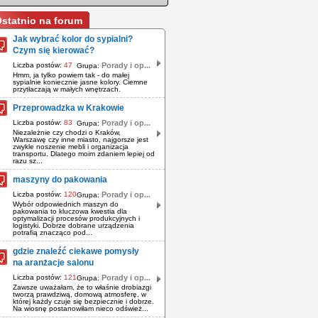
statnio na forum
Jak wybrać kolor do sypialni?
Czym się kierować?
Liczba postów:
47
Porady i op...
Grupa:
Hmm, ja tylko powiem tak - do małej
sypialnie koniecznie jasne kolory. Ciemne
przytłaczają w małych wnętrzach.
Przeprowadzka w Krakowie
Liczba postów:
83
Porady i op...
Grupa:
Niezależnie czy chodzi o Kraków,
Warszawę czy inne miasto, najgorsze jest
zwykle noszenie mebli i organizacja
transportu. Dlatego moim zdaniem lepiej od
razu sz...
maszyny do pakowania
Liczba postów:
120
Porady i op...
Grupa:
Wybór odpowiednich maszyn do
pakowania to kluczowa kwestia dla
optymalizacji procesów produkcyjnych i
logistyki. Dobrze dobrane urządzenia
potrafią znacząco pod...
gdzie znaleźć ciekawe pomysły
na aranżacje salonu
Liczba postów:
121
Porady i op...
Grupa:
Zawsze uważałam, że to właśnie drobiazgi
tworzą prawdziwą, domową atmosferę, w
której każdy czuje się bezpiecznie i dobrze.
Na wiosnę postanowiłam nieco odśwież...