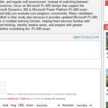
ble, and regular self-assessment. Instead of switching between
esources, focus on Microsoft PL-600 dumps that support the
crosoft Dynamics 365 & Microsoft Power Platform PL-600 exam
and help you evaluate your progress consistently. Many candidates
pBolt in their study plan because it provides updated Microsoft PL-600
in multiple learning formats, helping them become familiar with
ed thinking, identify weaker areas, and prepare with greater
Z
 before scheduling the PL-600 exam.
Zgłoś
|
Cytuj
|
Link
Adres e-mail nie bedzie prezentowany w serwisie budnet.pl
erwisie
budnet.pl
?
Załóż je
już teraz
w mniej niż minutę
.
Kolor:
Rozmiar: