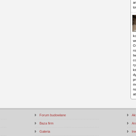
ar
to
ko
w
O
ro
tw
c
ry
kt
d
p
mo
n
a
Forum budowlane
Ak
Baza firm
Ar
Galeria
In