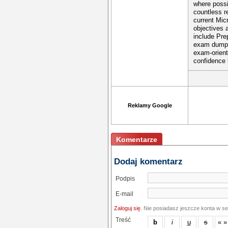
where possi
countless r
current Mi
objectives 
include Pre
exam dumps 
exam-orient
confidence
Reklamy Google
Komentarze
Dodaj komentarz
Podpis
E-mail
Zaloguj się
. Nie posiadasz jeszcze konta w s
Treść