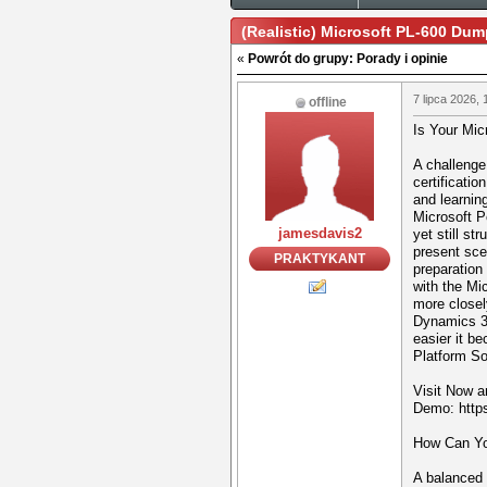
(Realistic) Microsoft PL-600 Du
«
Powrót do grupy: Porady i opinie
7 lipca 2026, 
offline
Is Your Mi
A challeng
certificatio
and learnin
Microsoft P
jamesdavis2
yet still st
present sce
PRAKTYKANT
preparation
with the Mi
more closely
Dynamics 3
easier it b
Platform So
Visit Now 
Demo: https
How Can Yo
A balanced 