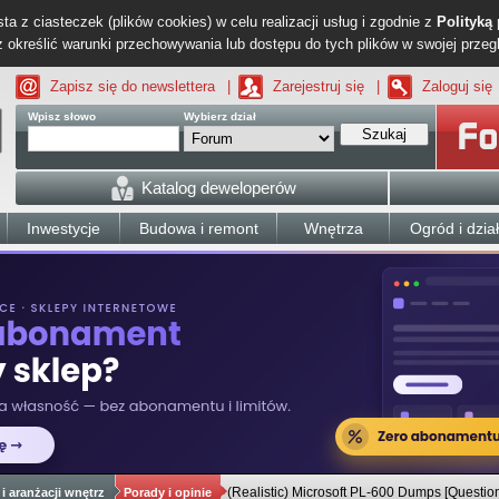
ta z ciasteczek (plików cookies) w celu realizacji usług i zgodnie z
Polityką
określić warunki przechowywania lub dostępu do tych plików w swojej przeg
Zapisz się do newslettera
|
Zarejestruj się
|
Zaloguj się
Wpisz słowo
Wybierz dział
Szukaj
Katalog deweloperów
Inwestycje
Budowa i remont
Wnętrza
Ogród i dzia
(Realistic) Microsoft PL-600 Dumps [Questi
i aranżacji wnętrz
Porady i opinie