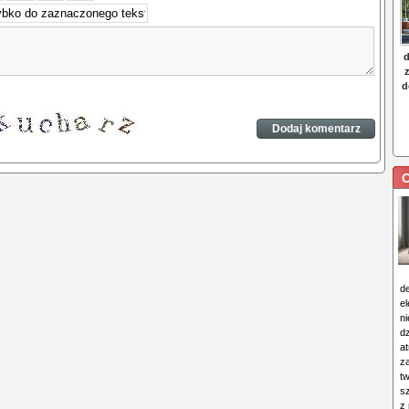
C
d
e
n
d
at
z
t
s
z 