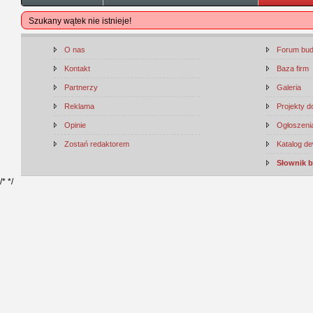
Szukany wątek nie istnieje!
O nas
Forum bu
Kontakt
Baza firm
Partnerzy
Galeria
Reklama
Projekty 
Opinie
Ogłoszenia
Zostań redaktorem
Katalog d
Słownik 
/*
*/