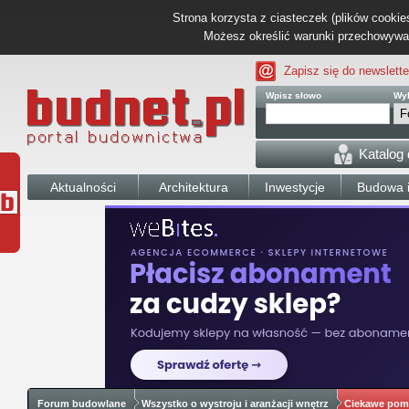
Strona korzysta z ciasteczek (plików cookies
Możesz określić warunki przechowywani
Zapisz się do newslette
Wpisz słowo
Wyb
Katalog
Aktualności
Architektura
Inwestycje
Budowa i
Forum budowlane
Wszystko o wystroju i aranżacji wnętrz
Ciekawe pom