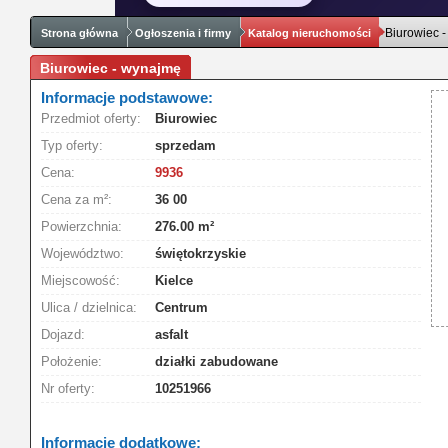
Biurowiec 
Strona główna
Ogłoszenia i firmy
Katalog nieruchomości
Biurowiec - wynajmę
Informacje podstawowe:
Przedmiot oferty:
Biurowiec
Typ oferty:
sprzedam
Cena:
9936
Cena za m²:
36 00
Powierzchnia:
276.00 m²
Województwo:
świętokrzyskie
Miejscowość:
Kielce
Ulica / dzielnica:
Centrum
Dojazd:
asfalt
Położenie:
działki zabudowane
Nr oferty:
10251966
Informacje dodatkowe: