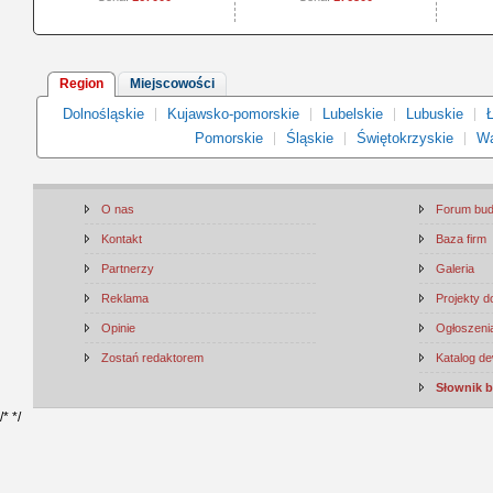
Region
Miejscowości
Dolnośląskie
Kujawsko-pomorskie
Lubelskie
Lubuskie
Ł
Pomorskie
Śląskie
Świętokrzyskie
Wa
O nas
Forum bu
Kontakt
Baza firm
Partnerzy
Galeria
Reklama
Projekty 
Opinie
Ogłoszenia
Zostań redaktorem
Katalog d
Słownik 
/*
*/