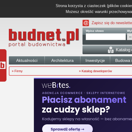
Strona korzysta z ciasteczek (plików cookies
Możesz określić warunki przechowywani
Zapisz się do newslette
Wpisz słowo
Wyb
Katalog
Aktualności
Architektura
Inwestycje
Budowa i
» Firmy
» Katalog deweloperów