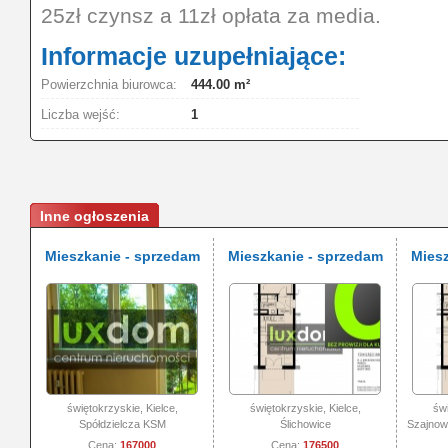
25zł czynsz a 11zł opłata za media.
Informacje uzupełniające:
Powierzchnia biurowca:
444.00 m²
Liczba wejść:
1
Inne ogłoszenia
Mieszkanie - sprzedam
Mieszkanie - sprzedam
Miesz
świętokrzyskie, Kielce,
świętokrzyskie, Kielce,
świ
Spółdzielcza KSM
Ślichowice
Szajnow
Cena:
167000
Cena:
176500