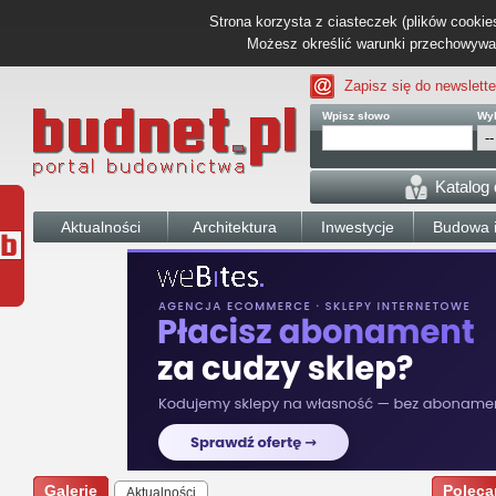
Strona korzysta z ciasteczek (plików cookies
Możesz określić warunki przechowywani
Zapisz się do newslette
Wpisz słowo
Wyb
Katalog
Aktualności
Architektura
Inwestycje
Budowa i
Galerie
Poleca
Aktualności