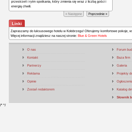
przestrzeń i rytm spotkania, który zmienia się wraz z liczbą gości i
energią chwili.
« Następne
Poprzednie »
Linki
Zapraszamy do luksusowego hotelu w Kołobrzegu! Oferujemy komfortowe pokoje, wy
Więcej informacji znajdziesz na naszej stronie:
Blue & Green Hotels
O nas
Forum bu
Kontakt
Baza firm
Partnerzy
Galeria
Reklama
Projekty 
Opinie
Ogłoszenia
Zostań redaktorem
Katalog d
Słownik 
/*
*/