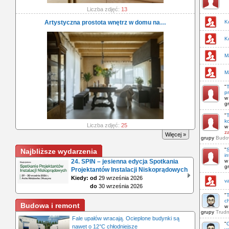
Liczba zdjęć:
13
K
Artystyczna prostota wnętrz w domu na…
K
M
M
"
T
p
w
g
"
T
ko
Liczba zdjęć:
25
w
za
Więcej »
grupy
Budow
"
S
Najbliższe wydarzenia
in
24. SPIN – jesienna edycja Spotkania
w
g
Projektantów Instalacji Niskoprądowych
Kiedy: od
29 września 2026
v
do
30 września 2026
"
T
c
Budowa i remont
w
grupy
Trudn
Fale upałów wracają. Ocieplone budynki są
"
nawet o 12°C chłodniejsze