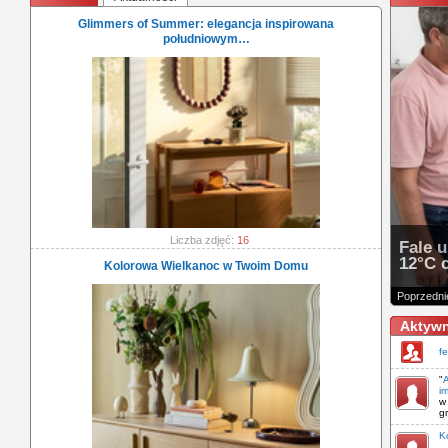
Glimmers of Summer: elegancja inspirowana
południowym…
Liczba zdjęć:
16
Fale 
12°C 
Kolorowa Wielkanoc w Twoim Domu
Poprzedni
Aktyw
f
"
A
i
w
g
K