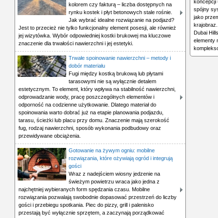
koncepcji 
kolorem czy fakturą – liczba dostępnych na
spójny sys
rynku kostek i płyt betonowych stale rośnie.
jako prze
Jak wybrać idealne rozwiązanie na podjazd?
krajobraz
Jest to przecież nie tylko funkcjonalny element posesji, ale również
Dubai Hill
jej wizytówka. Wybór odpowiedniej kostki brukowej ma kluczowe
elementy 
znaczenie dla trwałości nawierzchni i jej estetyki.
komplekso
Trwałe spoinowanie nawierzchni – metody i
dobór materiału
Fugi między kostką brukową lub płytami
tarasowymi nie są wyłącznie detalem
estetycznym. To element, który wpływa na stabilność nawierzchni,
odprowadzanie wody, pracę poszczególnych elementów i
odporność na codzienne użytkowanie. Dlatego materiał do
spoinowania warto dobrać już na etapie planowania podjazdu,
tarasu, ścieżki lub placu przy domu. Znaczenie mają szerokość
fug, rodzaj nawierzchni, sposób wykonania podbudowy oraz
przewidywane obciążenia.
Gotowanie na żywym ogniu: mobilne
rozwiązania, które ożywiają ogród i integrują
gości
Wraz z nadejściem wiosny jedzenie na
świeżym powietrzu wraca jako jedna z
najchętniej wybieranych form spędzania czasu. Mobilne
rozwiązania pozwalają swobodnie dopasować przestrzeń do liczby
gości i przebiegu spotkania. Piec do pizzy, grill i palenisko
przestają być wyłącznie sprzętem, a zaczynają porządkować