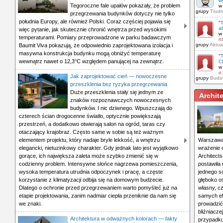
w
Tegoroczne fale upałów pokazały, że problem
w
grupy
Trudn
przegrzewania budynków dotyczy nie tylko
południa Europy, ale również Polski. Coraz częściej pojawia się
"
T
ab
więc pytanie, jak skutecznie chronić wnętrza przed wysokimi
w
temperaturami. Pomiary przeprowadzone w parku badawczym
na
grupy
Aktua
Baumit Viva pokazują, że odpowiednio zaprojektowana izolacja i
masywna konstrukcja budynku mogą obniżyć temperaturę
"
T
wewnątrz nawet o 12,3°C względem panującej na zewnątrz.
C
w
o.
Jak zaprojektować cień — nowoczesne
grupy
Budow
przeszklenia bez ryzyka przegrzewania
Duże przeszklenia stały się jednym ze
Archit
znaków rozpoznawczych nowoczesnych
budynków. I nic dziwnego. Wpuszczają do
czterech ścian drogocenne światło, optycznie powiększają
przestrzeń, a dodatkowo otwierają salon na ogród, taras czy
otaczający krajobraz. Często same w sobie są też ważnym
elementem projektu, który nadaje bryle lekkość, a wnętrzu
Warszawą 
elegancki, nietuzinkowy charakter. Gdy jednak lato jest wyjątkowo
wrażenie 
gorące, ich największa zaleta może szybko zmienić się w
Architects
codzienny problem. Intensywne słońce nagrzewa pomieszczenia,
postawiła
wysoka temperatura utrudnia odpoczynek i pracę, a częste
jednego s
korzystanie z klimatyzacji odbija się na domowym budżecie.
głęboko o
Dlatego o ochronie przed przegrzewaniem warto pomyśleć już na
własny, cz
etapie projektowania, zanim nadmiar ciepła przeniknie da nam się
samych el
we znaki.
prowadzić
bliźniacz
Architektura w odważnych kolorach — fakty
przypadku