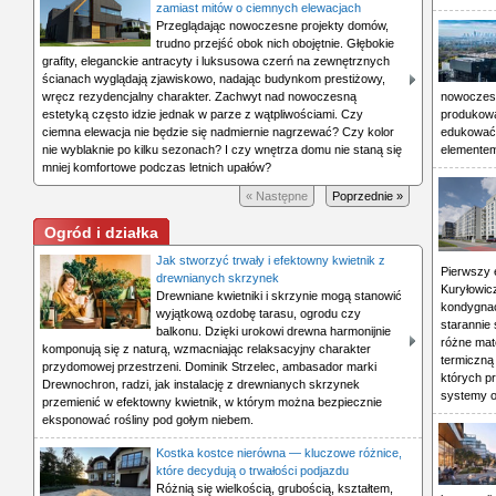
zamiast mitów o ciemnych elewacjach
Przeglądając nowoczesne projekty domów,
trudno przejść obok nich obojętnie. Głębokie
grafity, eleganckie antracyty i luksusowa czerń na zewnętrznych
ścianach wyglądają zjawiskowo, nadając budynkom prestiżowy,
wręcz rezydencjalny charakter. Zachwyt nad nowoczesną
nowoczesna
estetyką często idzie jednak w parze z wątpliwościami. Czy
produkowa
ciemna elewacja nie będzie się nadmiernie nagrzewać? Czy kolor
edukować 
nie wyblaknie po kilku sezonach? I czy wnętrza domu nie staną się
elementem
mniej komfortowe podczas letnich upałów?
« Następne
Poprzednie »
Ogród i działka
Jak stworzyć trwały i efektowny kwietnik z
Pierwszy 
drewnianych skrzynek
Kuryłowic
Drewniane kwietniki i skrzynie mogą stanowić
kondygnacj
wyjątkową ozdobę tarasu, ogrodu czy
starannie
balkonu. Dzięki urokowi drewna harmonijnie
różne mate
komponują się z naturą, wzmacniając relaksacyjny charakter
termiczną 
przydomowej przestrzeni. Dominik Strzelec, ambasador marki
których p
Drewnochron, radzi, jak instalację z drewnianych skrzynek
systemy oc
przemienić w efektowny kwietnik, w którym można bezpiecznie
eksponować rośliny pod gołym niebem.
Kostka kostce nierówna — kluczowe różnice,
które decydują o trwałości podjazdu
Różnią się wielkością, grubością, kształtem,