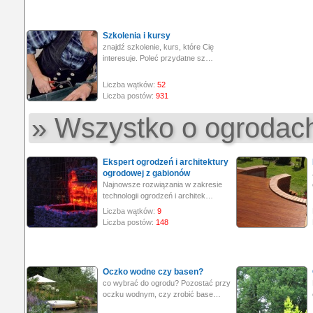
Szkolenia i kursy
znajdź szkolenie, kurs, które Cię
interesuje. Poleć przydatne sz…
Liczba wątków:
52
Liczba postów:
931
» Wszystko o ogrodac
Ekspert ogrodzeń i architektury
ogrodowej z gabionów
Najnowsze rozwiązania w zakresie
technologii ogrodzeń i architek…
Liczba wątków:
9
Liczba postów:
148
Oczko wodne czy basen?
co wybrać do ogrodu? Pozostać przy
oczku wodnym, czy zrobić base…