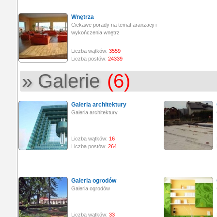
Wnętrza
Ciekawe porady na temat aranżacji i
wykończenia wnętrz
Liczba wątków:
3559
Liczba postów:
24339
» Galerie
(6)
Galeria architektury
Galeria architektury
Liczba wątków:
16
Liczba postów:
264
Galeria ogrodów
Galeria ogrodów
Liczba wątków:
33