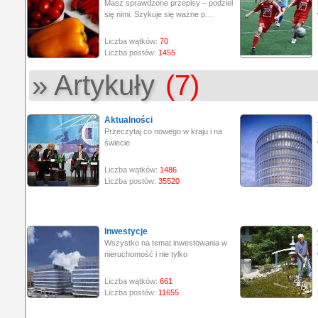
Masz sprawdzone przepisy – podziel
się nimi. Szykuje się ważne p…
Liczba wątków:
70
Liczba postów:
1455
» Artykuły
(7)
Aktualności
Przeczytaj co nowego w kraju i na
świecie
Liczba wątków:
1486
Liczba postów:
35520
Inwestycje
Wszystko na temat inwestowania w
nieruchomość i nie tylko
Liczba wątków:
661
Liczba postów:
11655