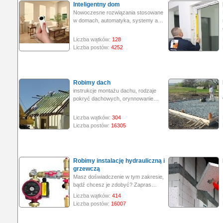
Inteligentny dom
Nowoczesne rozwiązania stosowane
w domach, automatyka, systemy a…
Liczba wątków:
128
Liczba postów:
4252
Robimy dach
instrukcje montażu dachu, rodzaje
pokryć dachowych, orynnowanie…
Liczba wątków:
304
Liczba postów:
16305
Robimy instalację hydrauliczną i
grzewczą
Masz doświadczenie w tym zakresie,
bądź chcesz je zdobyć? Zapras…
Liczba wątków:
414
Liczba postów:
16007