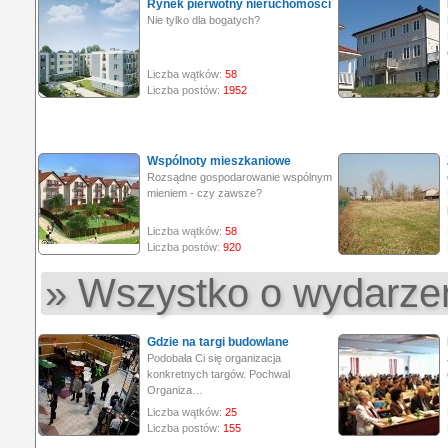
Rynek pierwotny nieruchomości
Nie tylko dla bogatych?
Liczba wątków:
58
Liczba postów:
1952
Wspólnoty mieszkaniowe
Rozsądne gospodarowanie wspólnym
mieniem - czy zawsze?
Liczba wątków:
58
Liczba postów:
920
» Wszystko o wydarze
Gdzie na targi budowlane
Podobała Ci się organizacja
konkretnych targów. Pochwal
Organiza…
Liczba wątków:
25
Liczba postów:
155