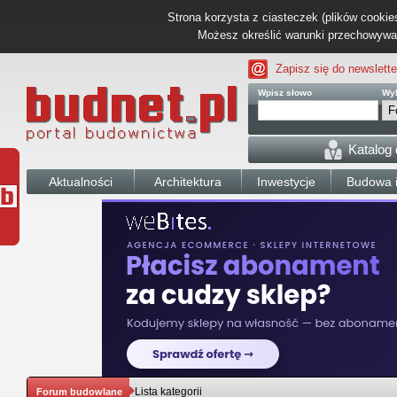
Strona korzysta z ciasteczek (plików cookies
Możesz określić warunki przechowywani
Zapisz się do newslette
Wpisz słowo
Wyb
Katalog
Aktualności
Architektura
Inwestycje
Budowa i
Lista kategorii
Forum budowlane