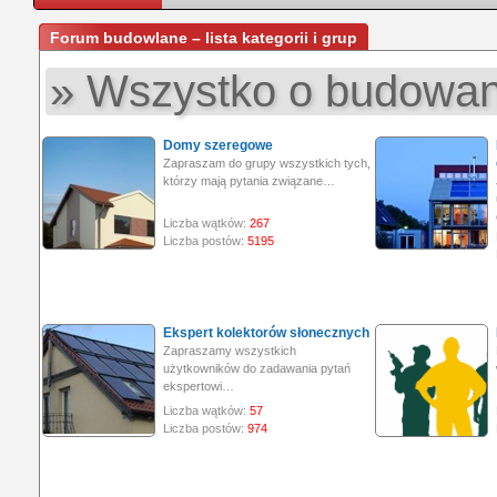
Forum budowlane – lista kategorii i grup
» Wszystko o budowan
Domy szeregowe
Zapraszam do grupy wszystkich tych,
którzy mają pytania związane…
Liczba wątków:
267
Liczba postów:
5195
Ekspert kolektorów słonecznych
Zapraszamy wszystkich
użytkowników do zadawania pytań
ekspertowi…
Liczba wątków:
57
Liczba postów:
974