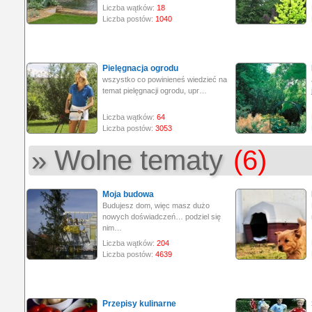
Liczba wątków:
18
Liczba postów:
1040
Pielęgnacja ogrodu
wszystko co powinieneś wiedzieć na
temat pielęgnacji ogrodu, upr…
Liczba wątków:
64
Liczba postów:
3053
» Wolne tematy
(6)
Moja budowa
Budujesz dom, więc masz dużo
nowych doświadczeń… podziel się
nim…
Liczba wątków:
204
Liczba postów:
4639
Przepisy kulinarne