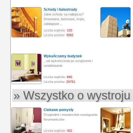
Schody i balustrady
Jakie schody są najlepsze?
Drewniane, betonowe, kręte,
zabiegowe…
Liczba wątków:
103
Liczba postów:
4582
Wykańczamy budynek
...od wykończenia po urządzenie i
umeblowanie
Liczba wątków:
840
Liczba postów:
29751
» Wszystko o wystroju 
Ciekawe pomysły
Oryginalne i nowatorskie rozwiązania
forumowiczów
Liczba wątków:
402