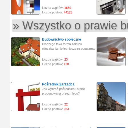
Liczba wątków:
1659
Liczba postów:
44125
» Wszystko o prawie 
Budownictwo społeczne
Dlaczego taka forma zakupu
mieszkania nie jest jeszcze popularna
Liczba wątków:
23
Liczba postów:
128
Pośrednik/Zarządca
Jak wybrać pośrednika i ofertę
proponowaną przez niego?
Liczba wątków:
22
Liczba postów:
253