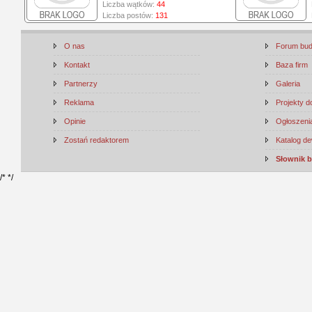
Liczba wątków:
44
Liczba postów:
131
O nas
Forum bu
Kontakt
Baza firm
Partnerzy
Galeria
Reklama
Projekty 
Opinie
Ogłoszenia
Zostań redaktorem
Katalog d
Słownik 
/*
*/