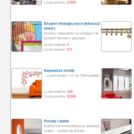
Liczba postów:
17009
Ekspert ekologicznych dekoracji
wnętrz
Szukasz odpowiedzi na nurtujące Cię
pytania? Nie wiesz jaką tape…
Liczba wątków:
5
Liczba postów:
271
Najnowsze trendy
...co jest modne, i co się Tobie podoba
Liczba wątków:
256
Liczba postów:
16389
Porady i opinie
Praktyczne wskazówki przy aranżacji
wnętrz. - podziel się doświa…