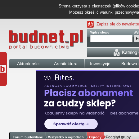
Strona korzysta z ciasteczek (plików cookies
Możesz określić warunki przechowywani
Zapisz się do newslette
Wpisz słowo
Wyb
Katalog
Aktualności
Architektura
Inwestycje
Budowa i
Podgląd grupy
Forum budowlane
Wszystko o ogrodach
Ogrody