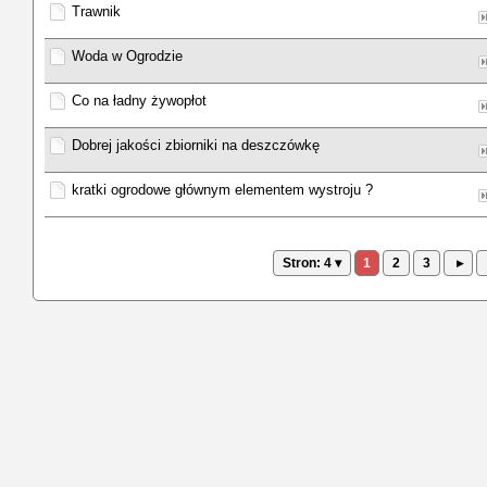
Trawnik
Woda w Ogrodzie
Co na ładny żywopłot
Dobrej jakości zbiorniki na deszczówkę
kratki ogrodowe głównym elementem wystroju ?
Stron: 4 ▾
1
2
3
▸