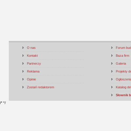
O nas
Forum bu
Kontakt
Baza firm
Partnerzy
Galeria
Reklama
Projekty 
Opinie
Ogłoszenia
Zostań redaktorem
Katalog d
Słownik 
/*
*/