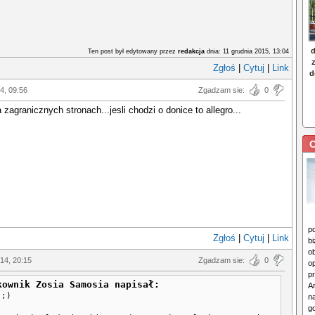
Ten post był edytowany przez
redakcja
dnia: 11 grudnia 2015, 13:04
Zgłoś
|
Cytuj
|
Link
14, 09:56
Zgadzam sie:
0
 zagranicznych stronach...jesli chodzi o donice to allegro...
C
p
Zgłoś
|
Cytuj
|
Link
b
o
014, 20:15
Zgadzam sie:
0
o
p
kownik Zosia Samosia napisał:
An
 ;)
n
g