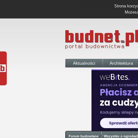
Strona korzys
Możesz 
Aktualności
Architektura
Forum budowlane
Wszystko o ogrodac