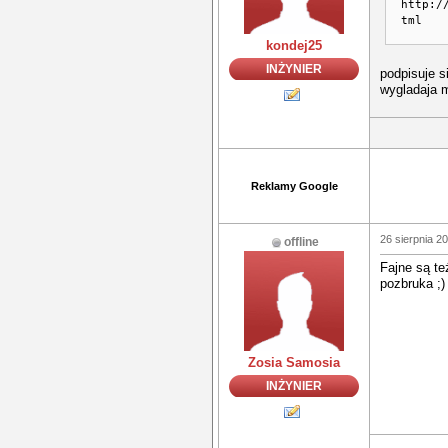
http:/
tml
kondej25
INŻYNIER
podpisuje s
wygladaja m
Reklamy Google
26 sierpnia 2
offline
Fajne są te
pozbruka ;)
Zosia Samosia
INŻYNIER