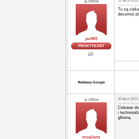
12 lipca 2014,
offline
Tu są cieka
decormix.pl.
jan965
PRAKTYKANT
Reklamy Google
30 lipca 2014,
offline
Ciekawe do
i technora
główną.
mogilany