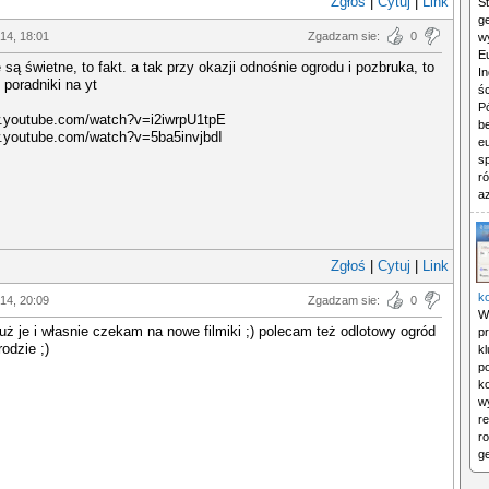
Zgłoś
|
Cytuj
|
Link
St
ge
014, 18:01
Zgadzam sie:
0
w
Eu
 są świetne, to fakt. a tak przy okazji odnośnie ogrodu i pozbruka, to
In
 poradniki na yt
śc
P
w.youtube.com/watch?v=i2iwrpU1tpE
b
w.youtube.com/watch?v=5ba5invjbdI
eu
s
r
az
Zgłoś
|
Cytuj
|
Link
k
014, 20:09
Zgadzam sie:
0
Wr
uż je i własnie czekam na nowe filmiki ;) polecam też odlotowy ogród
p
odzie ;)
k
p
ko
w
r
r
ge