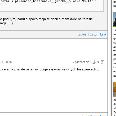
/pozbruk.pl/donice_hiszpanska__grecka__wloska,98,137.h
m
s
ie pod tym, bardzo spoko maja te donice mam dwie na tarasie i
ega !! :)
P
Zgłoś
|
Cytuj
|
Link
tr
gr
c
z
w
n
p
014, 20:35
Zgadzam sie:
0
n
ko
ż ceramiczna ale ostatnio lubuję się właśnie w tych hiszpankach z
w
p
Kr
J
st
E