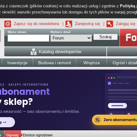
ta z ciasteczek (plików cookies) w celu realizacji usług i zgodnie z
Polityką
określić warunki przechowywania lub dostępu do tych plików w swojej przeg
Zapisz się do newslettera
|
Zarejestruj się
|
Zaloguj się
Wpisz słowo
Wybierz dział
Szukaj
Katalog deweloperów
Inwestycje
Budowa i remont
Wnętrza
Ogród i dzia
Donice ogrodowe
h
Ogrody