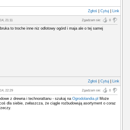
Zgłoś
|
Cytuj
|
Link
014, 21:11
Zgadzam sie:
0
zbruka to troche inne niz odlotowy ogórd i maja ale o tej samej
Zgłoś
|
Cytuj
|
Link
014, 22:29
Zgadzam sie:
0
dowe z drewna i technorattanu - szukaj na
Ogrodolandia.pl
Może
coś dla siebie, zwłaszcza, że ciągle rozbudowują asortyment o coraz
rzeczy.