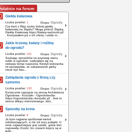
statnio na forum
Giełda kwiatowa
Liczba postów:
1
Ogrody
Grupa:
Czy ktoś z Was szuka dobrej giełdy
kwiatowej na Śląsku? Mogę polecić Śląską
Giełdę Kwiatową https://kwiaty-sadzonki.pl/
. Korzystałem już z ich oferty i udało m...
Jakie krzewy, kwiaty i rośliny
do ogrodu?
Liczba postów:
141
Ogrody
Grupa:
Szukając sposobów na poprawę stanu
roślin w ogrodzie, natknęłam się na
ciekawy temat nawozów. Kiedyś koleżanka
mi opowiadała, że zakwaszanie gleby
może być kluc...
Zakłądanie ogrodu z firmą czy
samemu
Liczba postów:
130
Ogrody
Grupa:
Koniecznie zajrzyjcie na stronę Architektura
Ogrodowa - Koszalin - Ogrodolandia:
https://ogrodolandia.i-koszalin.pl/ . Jest to
strona sklepu internetowego, któr...
Sposoby na kreta
Liczba postów:
8
Ogrody
Grupa:
Ja bym najpierw spróbował metod
odstraszających, a nie od razu pułapki. U
mnie najważniejsze jest ustalić, gdzie kret
naprawdę chodzi, bo czasem kopce są w
jedn...