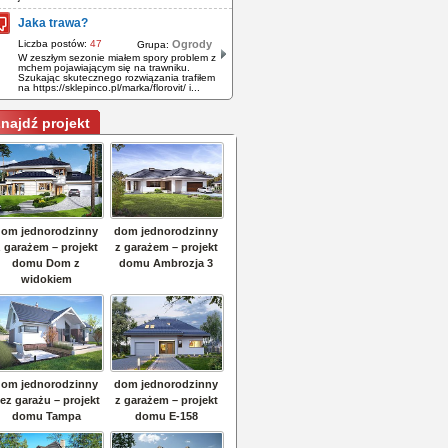
Jaka trawa?
Liczba postów:
47
Ogrody
Grupa:
W zeszłym sezonie miałem spory problem z
mchem pojawiającym się na trawniku.
Szukając skutecznego rozwiązania trafiłem
na https://sklepinco.pl/marka/florovit/ i...
najdź projekt