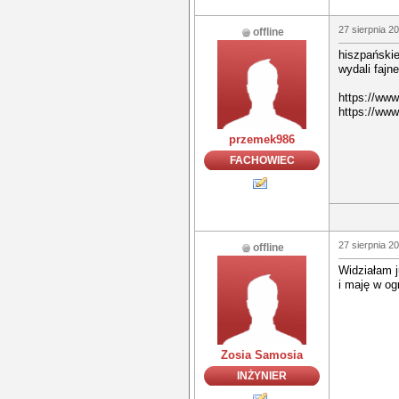
27 sierpnia 2
offline
hiszpańskie
wydali fajne
https://ww
https://ww
przemek986
FACHOWIEC
27 sierpnia 2
offline
Widziałam j
i maję w ogr
Zosia Samosia
INŻYNIER