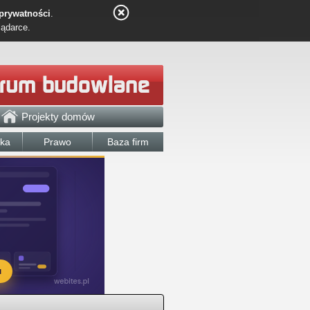
 prywatności
.
lądarce.
Projekty domów
łka
Prawo
Baza firm