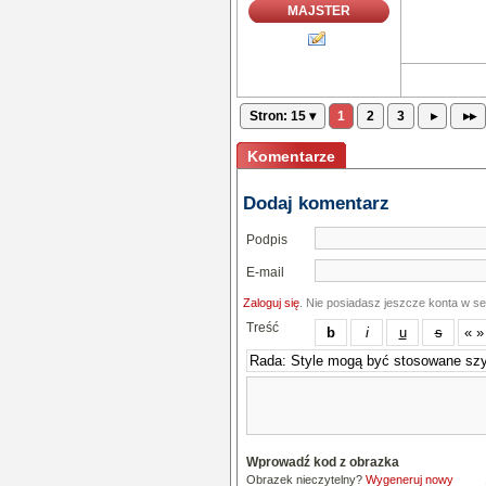
MAJSTER
Stron: 15 ▾
1
2
3
▸
▸▸
Komentarze
Dodaj komentarz
Podpis
E-mail
Zaloguj się
. Nie posiadasz jeszcze konta w s
Treść
Wprowadź kod z obrazka
Obrazek nieczytelny?
Wygeneruj nowy