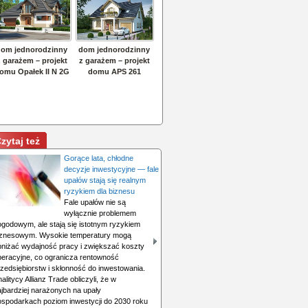
zytaj też
Gorące lata, chłodne
decyzje inwestycyjne — fale
upałów stają się realnym
ryzykiem dla biznesu
Fale upałów nie są
wyłącznie problemem
ogodowym, ale stają się istotnym ryzykiem
iznesowym. Wysokie temperatury mogą
bniżać wydajność pracy i zwiększać koszty
peracyjne, co ogranicza rentowność
rzedsiębiorstw i skłonność do inwestowania.
alitycy Allianz Trade obliczyli, że w
ajbardziej narażonych na upały
ospodarkach poziom inwestycji do 2030 roku