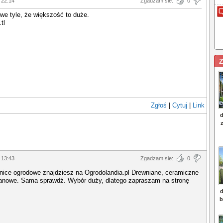
 22:14
Zgadzam sie:
0
we tyle, że większość to duże.
tl
Z
Zgłoś
|
Cytuj
|
Link
 13:43
Zgadzam sie:
0
nice ogrodowe znajdziesz na Ogrodolandia.pl Drewniane, ceramiczne
ttanowe. Sama sprawdź. Wybór duży, dlatego zapraszam na stronę