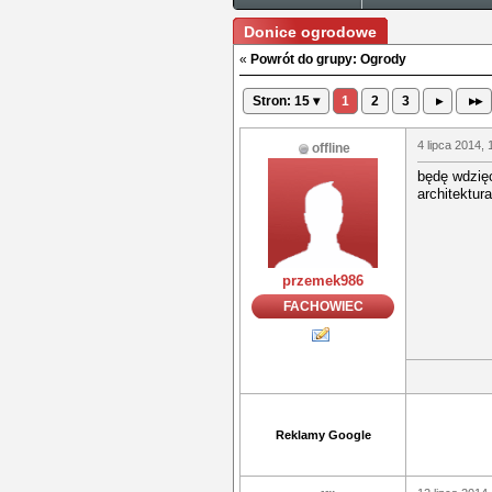
Donice ogrodowe
«
Powrót do grupy: Ogrody
Stron: 15 ▾
1
2
3
▸
▸▸
4 lipca 2014, 
offline
będę wdzięc
architektura
przemek986
FACHOWIEC
Reklamy Google