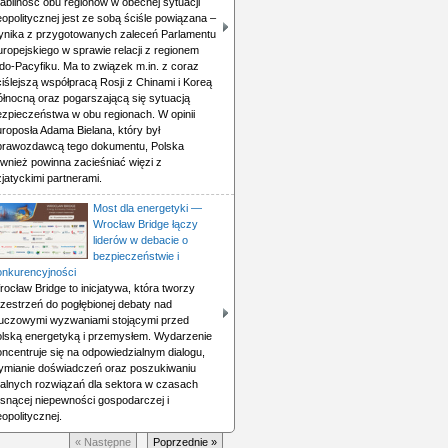
abilność obu regionów w obecnej sytuacji
opolitycznej jest ze sobą ściśle powiązana –
ynika z przygotowanych zaleceń Parlamentu
ropejskiego w sprawie relacji z regionem
do-Pacyfiku. Ma to związek m.in. z coraz
iślejszą współpracą Rosji z Chinami i Koreą
ółnocną oraz pogarszającą się sytuacją
ezpieczeństwa w obu regionach. W opinii
roposła Adama Bielana, który był
prawozdawcą tego dokumentu, Polska
ównież powinna zacieśniać więzi z
jatyckimi partnerami.
Most dla energetyki —
Wrocław Bridge łączy
liderów w debacie o
bezpieczeństwie i
onkurencyjności
ocław Bridge to inicjatywa, która tworzy
rzestrzeń do pogłębionej debaty nad
luczowymi wyzwaniami stojącymi przed
olską energetyką i przemysłem. Wydarzenie
ncentruje się na odpowiedzialnym dialogu,
ymianie doświadczeń oraz poszukiwaniu
ealnych rozwiązań dla sektora w czasach
osnącej niepewności gospodarczej i
opolitycznej.
« Następne
Poprzednie »