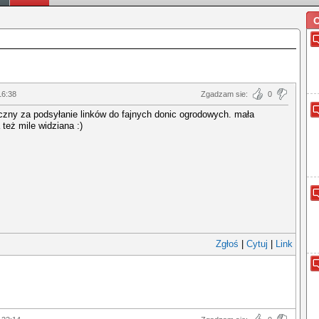
O
16:38
Zgadzam sie:
0
zny za podsyłanie linków do fajnych donic ogrodowych. mała
 też mile widziana :)
Zgłoś
|
Cytuj
|
Link