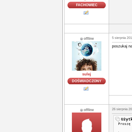
FACHOWIEC
5 sierpnia 20
offline
poszukaj na
sulej
DOŚWIADCZONY
26 sierpnia 2
offline
Użyt
Proszę