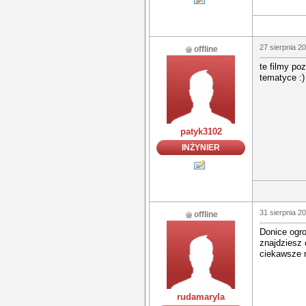
27 sierpnia 2
offline
te filmy po
tematyce :)
patyk3102
INŻYNIER
31 sierpnia 2
offline
Donice ogro
znajdziesz 
ciekawsze 
rudamaryla