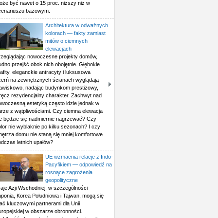
oże być nawet o 15 proc. niższy niż w
cenariuszu bazowym.
Architektura w odważnych
kolorach — fakty zamiast
mitów o ciemnych
elewacjach
rzeglądając nowoczesne projekty domów,
udno przejść obok nich obojętnie. Głębokie
afity, eleganckie antracyty i luksusowa
zerń na zewnętrznych ścianach wyglądają
jawiskowo, nadając budynkom prestiżowy,
ręcz rezydencjalny charakter. Zachwyt nad
owoczesną estetyką często idzie jednak w
arze z wątpliwościami. Czy ciemna elewacja
ie będzie się nadmiernie nagrzewać? Czy
lor nie wyblaknie po kilku sezonach? I czy
nętrza domu nie staną się mniej komfortowe
odczas letnich upałów?
UE wzmacnia relacje z Indo-
Pacyfikiem — odpowiedź na
rosnące zagrożenia
geopolityczne
aje Azji Wschodniej, w szczególności
aponia, Korea Południowa i Tajwan, mogą się
ać kluczowymi partnerami dla Unii
uropejskiej w obszarze obronności.