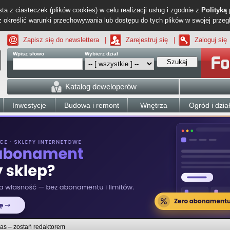
ta z ciasteczek (plików cookies) w celu realizacji usług i zgodnie z
Polityką
określić warunki przechowywania lub dostępu do tych plików w swojej przeg
Zapisz się do newslettera
|
Zarejestruj się
|
Zaloguj się
Wpisz słowo
Wybierz dział
Szukaj
Katalog deweloperów
Inwestycje
Budowa i remont
Wnętrza
Ogród i dzia
as – zostań redaktorem