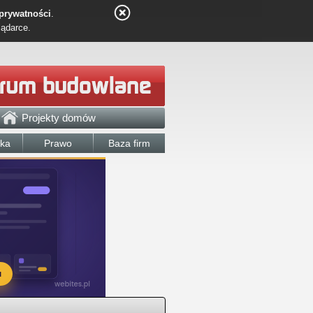
 prywatności
.
lądarce.
Projekty domów
łka
Prawo
Baza firm