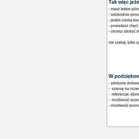
Tak więc jeżel
- masz lekkie piór
- swobodnie porus
- jesteś osobą kr
- posiadasz chęci 
- chcesz zdobyć 
nie czekaj, tylko z
W podziękow
- zdobycie doświa
- szansę na rozw
- referencje, któ
- możliwość uczes
- możliwość pozn