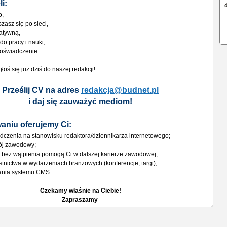
i:
o,
zasz się po sieci,
eatywną,
do pracy i nauki,
doświadczenie
głoś się już dziś do naszej redakcji!
Prześlij CV na adres
redakcja@budnet.pl
i daj się zauważyć mediom!
aniu oferujemy Ci:
dczenia na stanowisku redaktora/dziennikarza internetowego;
ój zawodowy;
re bez wątpienia pomogą Ci w dalszej karierze zawodowej;
tnictwa w wydarzeniach branżowych (konferencje, targi);
ania systemu CMS.
Czekamy właśnie na Ciebie!
Zapraszamy