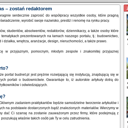
as – zostań redaktorem
 pragnie serdecznie zaprosić do współpracy wszystkie osoby, które pragną
świadczenie, wyrobić swoje nazwisko, prestiż i renomę na rynku pracy.
w, studentów, absolwentów, redaktorów, dziennikarzy, a także osoby które
w tematykach prezentowanych na łamach naszego portalu, tj.: budownictwo,
d i działka, wnętrza, aranżacje, design, nieruchomości, a także prawo.
ę w przyjaznym, pomocnym, młodym zespole i znakomitej przyjaznej
rto?
że portal budnet.pl jest prężnie rozwijającą się instytucją, znajdującą się w
ych portali o budownictwie. Gwarantuje to, iż autorskie artykuły dotrą do
żytkowników i odwiedzających.
dę?
Głównym zadaniem praktykantów będzie samodzielne tworzenie artykułów i
wych na podstawie dostarczonych bądź znalezionych materiałów. Wierzymy w
my dać Ci szansę na zostanie zauważonym przez firmy, które podejmują z
 poszukują właśnie takich osób jak Ty w celu zatrudnienia.