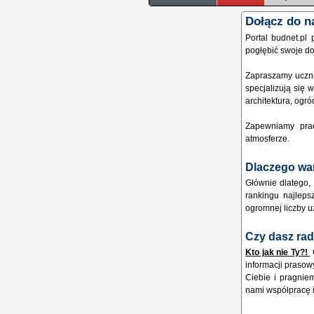
Dołącz do n
Portal budnet.pl
pogłębić swoje do
Zapraszamy ucznió
specjalizują się 
architektura, ogró
Zapewniamy prac
atmosferze.
Dlaczego wa
Głównie dlatego, 
rankingu najlepsz
ogromnej liczby u
Czy dasz ra
Kto jak nie Ty?!
informacji praso
Ciebie i pragnie
nami współpracę i