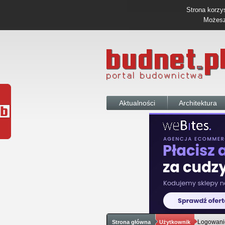
Strona korzys
Możesz 
Aktualności
Architektura
Logowani
Strona główna
Użytkownik