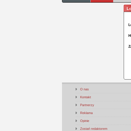
L
L
H
Z
O nas
Kontakt
Partnerzy
Reklama
Opinie
Zostań redaktorem