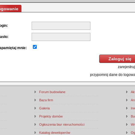
ogowanie
ogin:
asło:
apamiętaj mnie:
zarejestruj
przypomnij dane do logow
Forum budowlane
Ak
Baza firm
Ar
Galeria
In
Projekty domów
Bu
Ogłoszenia biur nieruchomości
Wn
Katalog deweloperów
Og