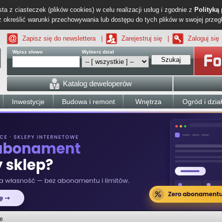
ta z ciasteczek (plików cookies) w celu realizacji usług i zgodnie z
Polityką
określić warunki przechowywania lub dostępu do tych plików w swojej przeg
Zapisz się do newslettera
|
Zarejestruj się
|
Zaloguj się
Wpisz słowo
Wybierz dział
Szukaj
Katalog deweloperów
Inwestycje
Budowa i remont
Wnętrza
Ogród i dzia
e