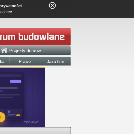
 prywatności
.
lądarce.
Projekty domów
łka
Prawo
Baza firm