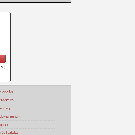
 się
ania
tualności
chitektura
westycje
dowa i remont
ętrza
ród i działka