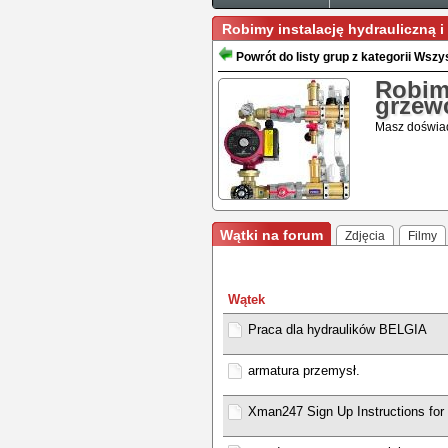
Robimy instalację hydrauliczną i
Powrót do listy grup z kategorii Wsz
Robimy
grzew
Masz doświad
Wątki na forum
Zdjęcia
Filmy
Wątek
Praca dla hydraulików BELGIA
armatura przemysł.
Xman247 Sign Up Instructions for