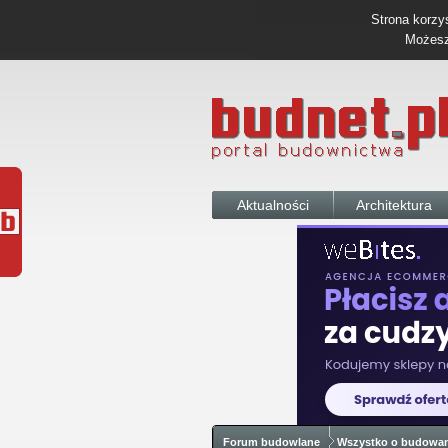
Strona korzys
Możesz 
Aktualności
Architektura
Forum budowlane
Wszystko o budowa