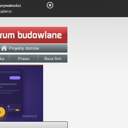
 prywatności
.
lądarce.
Projekty domów
łka
Prawo
Baza firm