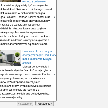
wchodzą do bloków
oki z wielkiej płyty miały być rozwiązaniem
 kilka dekad. Dziś wiele z nich ma już ponad
0 lat, a mieszka w nich nadal znacząca
zęść Polaków. Rosnące koszty energii oraz
onieczność modernizacji starych budynków
prawiają, że samorządy, wspólnoty i
półdzielnie mieszkaniowe coraz częściej
zukają nowych sposobów ogrzewania
woich zasobów. Jednym z rozwiązań, które
szcze do niedawna kojarzyło się głównie z
omami jednorodzinnymi, są pompy ciepła.
Pompa ciepła bez audytu
energetycznego? Błąd, który
może kosztować tysiące
złotych
Montaż pompy ciepła i
ocieplanie budynków “na oko” to najszybsza
roga do kosztownych rozczarowań. Zamiast
biecywanych oszczędności, właściciele
omów w Wielkopolsce mierzą się z
achunkami grozy. Problem zwykle nie polega
 samej technologii, ale na tym, że
rządzenie zostaje dobrane do budynku bez
czegółowej analizy.
« Następne
Poprzednie »