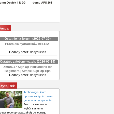
Grupa
Ostatnio na forum: (2026-07-30)
Praca dla hydraulików BELGIA:
Dodany przez:
doityourself
Ostatnio założony wątek: (2026-07-14)
Xman247 Sign Up Instructions for
Beginners | Simple Sign Up Tips
Dodany przez:
doityourself
zytaj też
Technologia, która
upraszcza życie: nowa
generacja pomp ciepła
Jeszcze niedawno
wybór systemu
rzewczego sprowadzał się do jednego