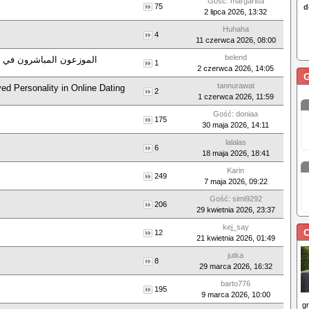
Gość: margaritta
75
2 lipca 2026, 13:32
Huhaha
4
11 czerwca 2026, 08:00
belend
الموزعون المباشرون في ال
1
2 czerwca 2026, 14:05
tannurawat
ed Personality in Online Dating
2
1 czerwca 2026, 11:59
Gość: doniaa
175
30 maja 2026, 14:11
lalalas
6
18 maja 2026, 18:41
Karin
249
7 maja 2026, 09:22
Gość: simi9292
206
29 kwietnia 2026, 23:37
kej_say
C
12
21 kwietnia 2026, 01:49
jutka
8
29 marca 2026, 16:32
barto776
195
9 marca 2026, 10:00
g