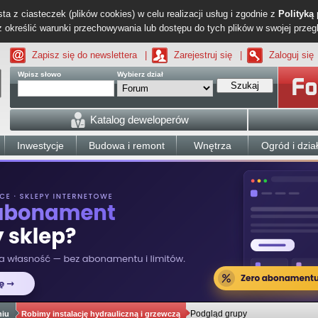
ta z ciasteczek (plików cookies) w celu realizacji usług i zgodnie z
Polityką
określić warunki przechowywania lub dostępu do tych plików w swojej przeg
Zapisz się do newslettera
|
Zarejestruj się
|
Zaloguj się
Wpisz słowo
Wybierz dział
Szukaj
Katalog deweloperów
Inwestycje
Budowa i remont
Wnętrza
Ogród i dzia
Podgląd grupy
niu
Robimy instalację hydrauliczną i grzewczą