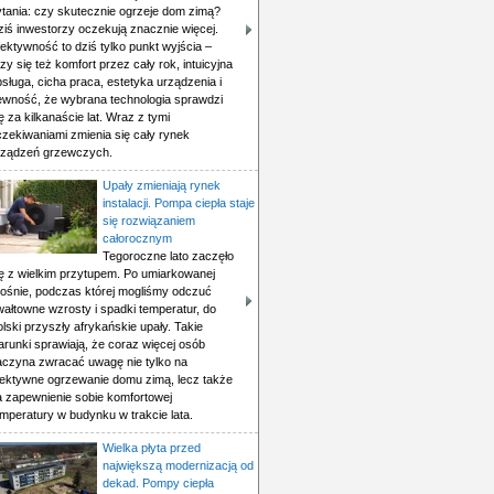
ytania: czy skutecznie ogrzeje dom zimą?
ziś inwestorzy oczekują znacznie więcej.
ektywność to dziś tylko punkt wyjścia –
czy się też komfort przez cały rok, intuicyjna
sługa, cicha praca, estetyka urządzenia i
ewność, że wybrana technologia sprawdzi
ę za kilkanaście lat. Wraz z tymi
czekiwaniami zmienia się cały rynek
rządzeń grzewczych.
Upały zmieniają rynek
instalacji. Pompa ciepła staje
się rozwiązaniem
całorocznym
Tegoroczne lato zaczęło
ię z wielkim przytupem. Po umiarkowanej
iośnie, podczas której mogliśmy odczuć
wałtowne wzrosty i spadki temperatur, do
lski przyszły afrykańskie upały. Takie
arunki sprawiają, że coraz więcej osób
aczyna zwracać uwagę nie tylko na
fektywne ogrzewanie domu zimą, lecz także
a zapewnienie sobie komfortowej
mperatury w budynku w trakcie lata.
Wielka płyta przed
największą modernizacją od
dekad. Pompy ciepła