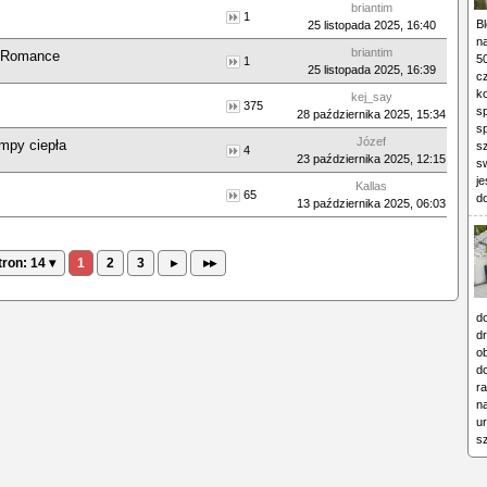
briantim
1
Bl
25 listopada 2025, 16:40
na
briantim
ly Romance
5
1
25 listopada 2025, 16:39
c
k
kej_say
375
s
28 października 2025, 15:34
s
Józef
mpy ciepła
s
4
23 października 2025, 12:15
s
je
Kallas
65
d
13 października 2025, 06:03
tron: 14 ▾
1
2
3
▸
▸▸
d
d
o
d
r
na
u
sz