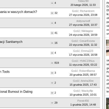
Tobisz90
p
4
20 lutego 2026, 11:33
D
Ef
Gość: Richardzem
ewania w waszych domach?
32
li
27 stycznia 2026, 23:08
ob
doityourself
p
4
27 stycznia 2026, 10:37
si
o
Gość: Nikitagow
41
u
24 stycznia 2026, 18:59
Gość: CesarEssew
lacji Sanitarnych
16
22 stycznia 2026, 11:32
Gość: Emma223
4
17 stycznia 2026, 16:58
s
Gość: HVAC23Nus
819
w
11 stycznia 2026, 03:22
g
Gość: RobertBanna
n Tools
Po
3
20 grudnia 2025, 08:57
w
z
Gość: Arisha30ot
2
e
15 grudnia 2025, 17:43
n
Gość: Wackyflip
ional Burnout in Dating
te
2
10 grudnia 2025, 10:01
Porek456
29
1 grudnia 2025, 14:48