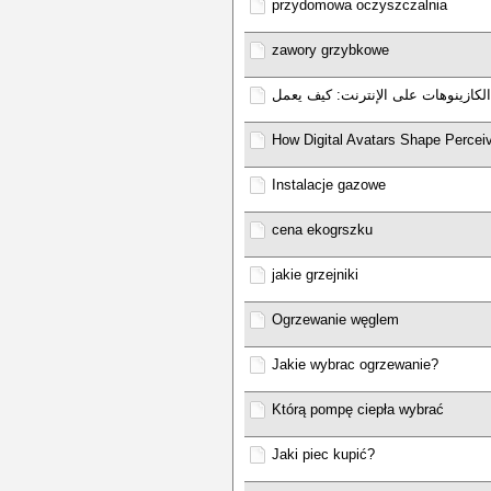
przydomowa oczyszczalnia
zawory grzybkowe
كازينوهات على الإنترنت: كيف يعمل
How Digital Avatars Shape Perceiv
Instalacje gazowe
cena ekogrszku
jakie grzejniki
Ogrzewanie węglem
Jakie wybrac ogrzewanie?
Którą pompę ciepła wybrać
Jaki piec kupić?