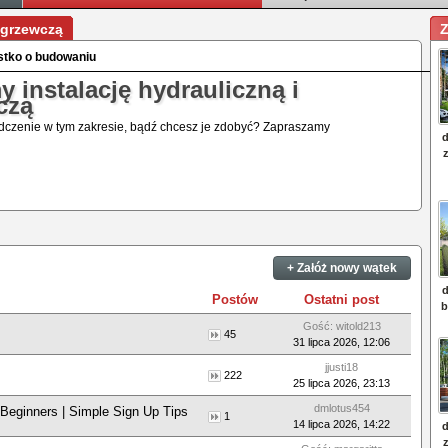
 grzewczą
Z
ystko o budowaniu
 instalację hydrauliczną i
czą
czenie w tym zakresie, bądź chcesz je zdobyć? Zapraszamy
+ Załóż nowy wątek
Postów
Ostatni post
Gość: witold213
45
31 lipca 2026, 12:06
jjusti18
222
25 lipca 2026, 23:13
dmlotus454
 Beginners | Simple Sign Up Tips
1
14 lipca 2026, 14:22