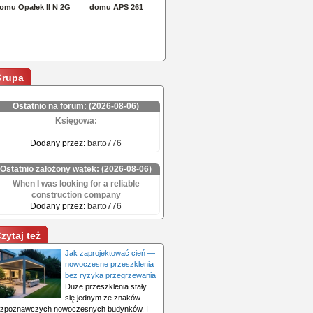
Grupa
Ostatnio na forum: (2026-08-06)
Księgowa:
Dodany przez:
barto776
Ostatnio założony wątek: (2026-08-06)
When I was looking for a reliable
construction company
Dodany przez:
barto776
zytaj też
Jak zaprojektować cień —
nowoczesne przeszklenia
bez ryzyka przegrzewania
Duże przeszklenia stały
się jednym ze znaków
ozpoznawczych nowoczesnych budynków. I