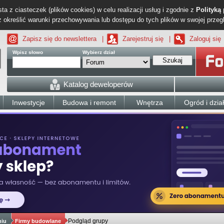
ta z ciasteczek (plików cookies) w celu realizacji usług i zgodnie z
Polityką
określić warunki przechowywania lub dostępu do tych plików w swojej przeg
Zapisz się do newslettera
|
Zarejestruj się
|
Zaloguj się
Wpisz słowo
Wybierz dział
Szukaj
Katalog deweloperów
Inwestycje
Budowa i remont
Wnętrza
Ogród i dzia
Podgląd grupy
niu
Firmy budowlane