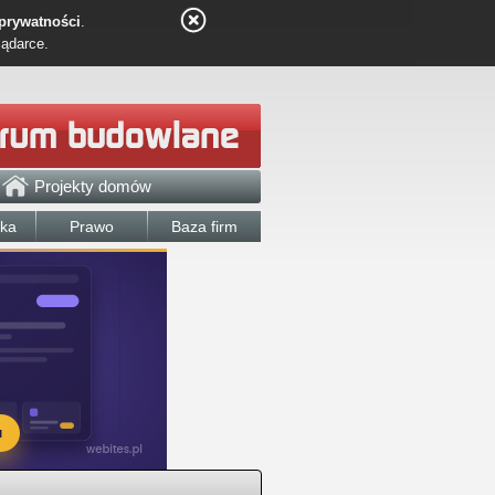
 prywatności
.
lądarce.
Projekty domów
łka
Prawo
Baza firm