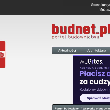
Strona korzys
Możesz 
Aktualności
Architektura
Forum budowlane
Wszystko o budowa