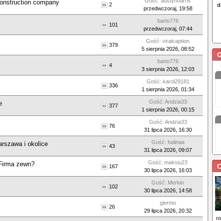
Gość: austynharris
 construction company
2
przedwczoraj, 19:58
barto776
101
przedwczoraj, 07:44
Gość: viralcaption
379
5 sierpnia 2026, 08:52
barto776
4
3 sierpnia 2026, 12:03
Gość: karol29181
336
1 sierpnia 2026, 01:34
Gość: Andzia33
e
377
1 sierpnia 2026, 00:15
Gość: Andzia33
76
31 lipca 2026, 16:30
Gość: halinaa
arszawa i okolice
43
31 lipca 2026, 09:07
Gość: maksiu23
Firma zewn?
C
167
30 lipca 2026, 16:03
Gość: Merkin
102
30 lipca 2026, 14:58
giermo
26
29 lipca 2026, 20:32
r