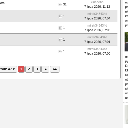
kinsocha
n
awa
31
7 lipca 2026, 11:12
p
n
mirek343434d
1
ko
7 lipca 2026, 07:04
w
p
mirek343434d
1
7 lipca 2026, 07:03
mirek343434d
1
7 lipca 2026, 07:01
mirek343434d
1
7 lipca 2026, 07:00
g
p
D
tron: 47 ▾
1
2
3
▸
▸▸
Ef
li
ob
p
si
o
u