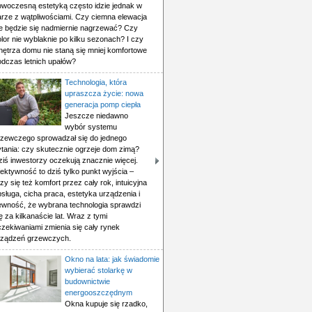
owoczesną estetyką często idzie jednak w
arze z wątpliwościami. Czy ciemna elewacja
ie będzie się nadmiernie nagrzewać? Czy
lor nie wyblaknie po kilku sezonach? I czy
nętrza domu nie staną się mniej komfortowe
odczas letnich upałów?
Technologia, która
upraszcza życie: nowa
generacja pomp ciepła
Jeszcze niedawno
wybór systemu
rzewczego sprowadzał się do jednego
ytania: czy skutecznie ogrzeje dom zimą?
ziś inwestorzy oczekują znacznie więcej.
ektywność to dziś tylko punkt wyjścia –
czy się też komfort przez cały rok, intuicyjna
sługa, cicha praca, estetyka urządzenia i
ewność, że wybrana technologia sprawdzi
ę za kilkanaście lat. Wraz z tymi
czekiwaniami zmienia się cały rynek
rządzeń grzewczych.
Okno na lata: jak świadomie
wybierać stolarkę w
budownictwie
energooszczędnym
Okna kupuje się rzadko,