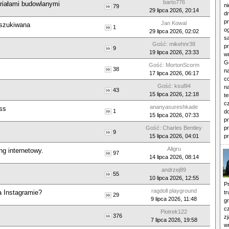
barto776
riałami budowlanymi
n
79
29 lipca 2026, 20:14
d
p
Jan Kowal
oszukiwana
1
o
29 lipca 2026, 02:02
s
Gość: mikehnr38
pr
9
19 lipca 2026, 23:33
wn
Gd
Gość: MortonScorm
38
n
17 lipca 2026, 06:17
c
Gość: ksul94
n
43
15 lipca 2026, 12:18
t
cz
ananyasureshkade
ss
1
d
15 lipca 2026, 07:33
p
Gość: Charles Bentley
pr
9
15 lipca 2026, 04:01
pr
Aligru
ng internetowy.
97
14 lipca 2026, 08:14
andrzej89
55
10 lipca 2026, 12:55
P
ragdoll playground
a Instagramie?
tr
29
9 lipca 2026, 11:48
gr
c
Piotrek122
376
z
7 lipca 2026, 19:58
w