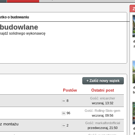
Z
ystko o budowaniu
 budowlane
najdź solidnego wykonawcę
+ Załóż nowy wątek
Postów
Ostatni post
Gość: ericarcher
8
wczoraj, 13:32
Gość: Rolling-Slots-gem
96
wczoraj, 09:56
Gość: markalfordofficial
 z montażu
2
przedwczoraj, 21:50