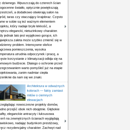
ic dziwnego. Wpuszczają do czterech ścian
rogocenne światło, optycznie powiększają
rzestrzeń, a dodatkowo otwierają salon na
gród, taras czy otaczający krajobraz. Często
ame w sobie są też ważnym elementem
ojektu, który nadaje bryle lekkość, a
ętrzu elegancki, nietuzinkowy charakter.
y jednak lato jest wyjątkowo gorące, ich
ajwiększa zaleta może szybko zmienić się w
odzienny problem. Intensywne słońce
agrzewa pomieszczenia, wysoka
emperatura utrudnia odpoczynek i pracę, a
ęste korzystanie z klimatyzacji odbija się na
omowym budżecie. Dlatego o ochronie przed
rzegrzewaniem warto pomyśleć już na etapie
ojektowania, zanim nadmiar ciepła
zeniknie da nam się we znaki.
Architektura w odważnych
kolorach — fakty zamiast
mitów o ciemnych
elewacjach
rzeglądając nowoczesne projekty domów,
udno przejść obok nich obojętnie. Głębokie
afity, eleganckie antracyty i luksusowa
zerń na zewnętrznych ścianach wyglądają
jawiskowo, nadając budynkom prestiżowy,
ręcz rezydencjalny charakter. Zachwyt nad