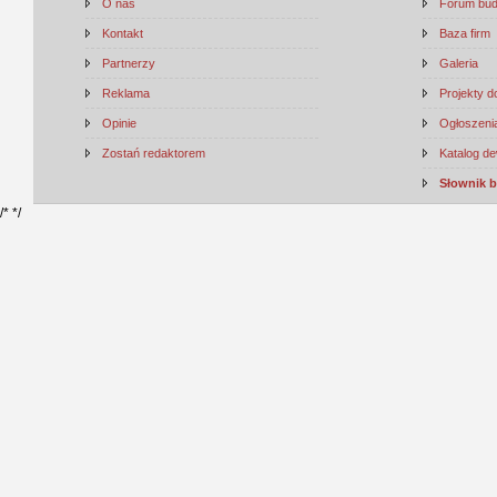
O nas
Forum bu
Kontakt
Baza firm
Partnerzy
Galeria
Reklama
Projekty 
Opinie
Ogłoszenia
Zostań redaktorem
Katalog d
Słownik 
/*
*/