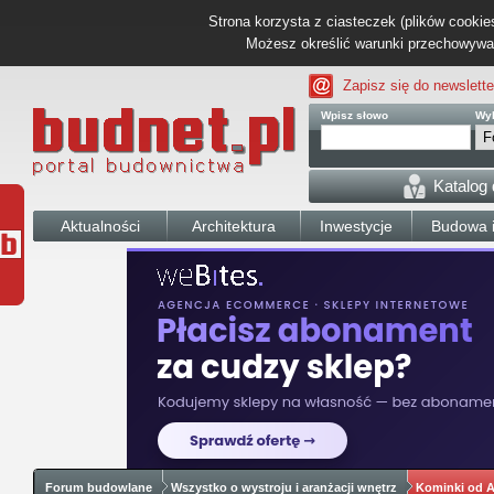
Strona korzysta z ciasteczek (plików cookies
Możesz określić warunki przechowywani
Zapisz się do newslette
Wpisz słowo
Wyb
Katalog
Aktualności
Architektura
Inwestycje
Budowa i
Forum budowlane
Wszystko o wystroju i aranżacji wnętrz
Kominki od A