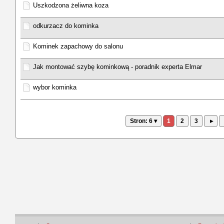
Uszkodzona żeliwna koza
odkurzacz do kominka
Kominek zapachowy do salonu
Jak montować szybę kominkową - poradnik experta Elmar
wybor kominka
Stron: 6 ▾
1
2
3
▸