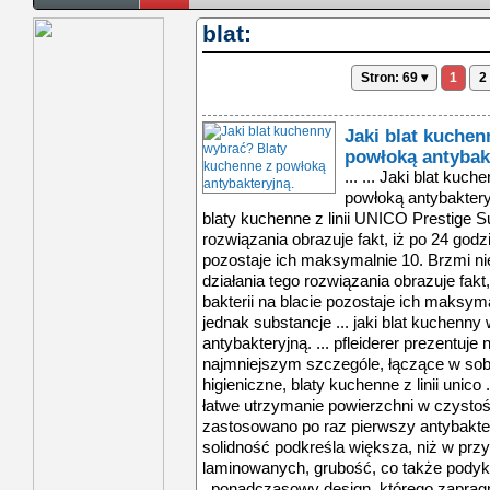
blat:
Stron: 69 ▾
1
2
Jaki blat kuche
powłoką antybak
... ... Jaki blat kuchenny wybrać? Blaty kuchenne z powłoką antybakteryjną. ... , estetyczne i higieniczne, blaty kuchenne z linii UNICO Prestige Surfaces. ... działania tego rozwiązania obrazuje fakt, iż po 24 godzinach z 10 000 bakterii na blacie pozostaje ich maksymalnie 10. Brzmi niewiarygodnie, jednak substancje ... działania tego rozwiązania obrazuje fakt, iż po 24 godzinach z 10 000 bakterii na blacie pozostaje ich maksymalnie 10. brzmi niewiarygodnie, jednak substancje ... jaki blat kuchenny wybrać? blaty kuchenne z powłoką antybakteryjną. ... pfleiderer prezentuje nowe, dopracowane w najmniejszym szczególe, łączące w sobie walory jakościowe, estetyczne i higieniczne, blaty kuchenne z linii unico ... odporność na wilgoć, a także łatwe utrzymanie powierzchni w czystości. ponadto, w blatach unico zastosowano po raz pierwszy antybakteryjną powłokę duropal ... kuchni. ich solidność podkreśla większa, niż w przypadku dostępnych na rynku blatów laminowanych, grubość, co także podyktowane zostało aktualną modą. ... . ponadczasowy design, którego zapragniesz w swojej kuchnilinia wzornicza blatów unico to sześć wzorniczych propozycji, wpisujących się w aktualny trend ... jaki blat kuchenny wybrać? blaty kuchenne z powłoką antybakteryjną. ... towarzyszącej codziennemu użytkowaniu. najwyższa jakość, przepisem na kuchnię idealnąblaty unico prestige surfaces są innowacyjną propozycją, opartą o ... klientów – od tych najbardziej funkcjonalnych, po subiektywne i wysublimowane. blaty unico charakteryzuje niezawodna jakość laminatów hpl duropal, którymi ... pfleiderer prezentuje nowe, dopracowane w najmniejszym szczególe, łączące w sobie walory jakościowe, estetyczne i higieniczne, blaty kuchenne z linii unico ... najmniejszym szczególe, łączące w sobie walory jakościowe, estetyczne i higieniczne, blaty kuchenne z linii unico prestige surfaces. ... działania tego rozwiązania obrazuje fakt, iż po 24 godzinach z 10 000 bakterii na blacie pozostaje ich maksymalnie 10. brzmi niewiarygodnie, jednak substancje ... jaki blat kuchenny wybrać? blaty kuchenne z powłoką antybakteryjną. ... pfleiderer prezentuje nowe, dopracowane w najmniejszym szczególe, łączące w sobie walory jakościowe, estetyczne i higieniczne, blaty kuchenne z linii unico ... odporność na wilgoć, a także łatwe utrzymanie powierzchni w czystości. ponadto, w blatach unico zastosowano po raz pierwszy antybakteryjną powłokę duropal ... kuchni. ich solidność podkreśla większa, niż w przypadku dostępnych na rynku blatów laminowanych, grubość, co także podyktowane zostało aktualną modą. ... . ponadczasowy design, którego zapragniesz w swojej kuchnilinia wzornicza blatów unico to sześć wzorniczych propozycji, wpisujących się w aktualny trend ... jaki blat kuchenny wybrać? blaty kuchenne z powłoką antybakteryjną. ... towarzyszącej codziennemu użytkowaniu. najwyższa jakość, przepisem na kuchnię idealnąblaty unico prestige surfaces są innowacyjną propozycją, opartą o ... klientów – od tych najbardziej funkcjonalnych, po subiektywne i wysublimowane. blaty unico charakteryzuje niezawodna jakość laminatów hpl duropal, którymi ... pfleiderer prezentuje nowe, dopracowane w najmniejszym szczególe, łączące w sobie walory jakościowe, estetyczne i higieniczne, blaty kuchenne z linii unico ... najmniejszym szczególe, łączące w sobie walory jakościowe, estetyczne i higieniczne, blaty kuchenne z linii unico prestige surfaces. ... działania tego rozwiązania obrazuje fakt, iż po 24 godzinach z 10 000 bakterii na blacie pozostaje ich maksymalnie 10. brzmi niewiarygodnie, jednak substancje ... jaki blat kuchenny wybrać? blaty kuchenne z powłoką antybakteryjną. ... pfleiderer prezentuje nowe, dopracowane w najmniejszym szczególe, łączące w sobie walory jakościowe, estetyczne i higieniczne, blaty kuchenne z linii unico ... odporność na wilgoć, a także łatwe utrzymanie powierzchni w czystości. ponadto, w blatach unico zastosowano po raz pierwszy antybakteryjną powłokę duropal ... kuchni. ich solidność podkreśla więks