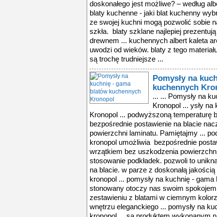
Pomysły na kuch
kuchennych Kro
... ... Pomysły na kuchnię - gama blatów kuchennych Kronopol ... ysły na kuchnię - gama blatów kuchennych Kronopol ... podwyższoną temperaturę blatów Kronopol umożliwia bezpośrednie postawienie na blacie naczynia z wrzątkiem bez uszkodzenia powierzchni laminatu. Pamiętajmy ... podwyższoną temperaturę blatów kronopol umożliwia bezpośrednie postawienie na blacie naczynia z wrzątkiem bez uszkodzenia powierzchni laminatu. pamiętajmy ... się stosowanie podkładek. pozwoli to uniknąć pozostawienia trwałych śladów na blacie. w parze z doskonałą jakością idzie estetyka produktów firmy kronopol ... pomysły na kuchnię - gama blatów kuchennych kronopol ... stonowany otoczy nas swoim spokojem. jasne wybarwienie mebli w zestawieniu z blatami w ciemnym kolorze np. macassar czy wenge, nada wnętrzu eleganckiego ... pomysły na kuchnię - gama blatów kuchennych kronopol ... są produktem wykonanym na bazie trójwarstwowej płyty wiórowej. powierzchnia blatów pokryta jest laminatem, spód zaś – papierem przeciwprężnym, który zapobiega ... towarzyszące pracom w kuchni. zwiększona odporność na podwyższoną temperaturę blatów kronopol umożliwia bezpośrednie postawienie na blacie naczynia z ... laminatem, spód zaś – papierem przeciwprężnym, który zapobiega odkształcaniu się blatu, a także zabezpiecza przed wilgocią. miejsce styku laminatu z papierem ... kronopol charakteryzuje odporność na zarysowania i ścieranie. to nieodzowna zaleta blatu kuchennego narażonego na uszkodzenia mechaniczne towarzyszące ... wybierając elementy, które łączą w sobie estetykę formy z funkcjonalnością. blaty kuchenne kronopol są produktem wykonanym na bazie trójwarstwowej płyty ... rozwarstwianiu się płyty wiórowej. dzięki wyjątkowo trwałej powierzchni laminatu, blaty kronopol charakteryzuje odporność na zarysowania i ścieranie. to ... podwyższoną temperaturę blatów kronopol umożliwia bezpośrednie postawienie na blacie naczynia z wrzątkiem bez uszkodzenia powierzchni laminatu. pamiętajmy ... się stosowanie podkładek. pozwoli to uniknąć pozostawienia trwałych śladów na blacie. w parze z doskonałą jakością idzie estetyka produktów firmy kronopol ... pomysły na kuchnię - gama blatów kuchennych kronopol ... stonowany otoczy nas swoim spokojem. jasne wybarwienie mebli w zestawieniu z blatami w ciemnym kolorze np. macassar czy wenge, nada wnętrzu eleganckiego ... pomysły na kuchnię - gama blatów kuchennych kronopol ... są produktem wykonanym na bazie trójwarstwowej płyty wiórowej. powierzchnia blatów pokryta jest laminatem, spód zaś – papierem przeciwprężnym, który zapobiega ... towarzyszące pracom w kuchni. zwiększona odporność na podwyższoną temperaturę blatów kronopol umożliwia bezpośrednie postawienie na blacie naczynia z ... laminatem, spód zaś – papierem przeciwprężnym, który zapobiega odkształcaniu się blatu, a także zabezpiecza przed wilgocią. miejsce styku laminatu z papierem ... kronopol charakteryzuje odporność na zarysowania i ścieranie. to nieodzowna zaleta blatu kuchennego narażonego na uszkodzenia mechaniczne towarzyszące ... wybierając elementy, które łączą w sobie estetykę formy z funkcjonalnością. blaty kuchenne kronopol są produktem wykonanym na bazie trójwarstwowej płyty ... rozwarstwianiu się płyty wiórowej. dzięki wyjątkowo trwałej powierzchni laminatu, blaty kronopol charakteryzuje odporność na zarysowania i ścieranie. to ... podwyższoną temperaturę blatów kronopol umożliwia bezpośrednie postawienie na blacie naczynia z wrzątkiem bez uszkodzenia powierzchni laminatu. pamiętajmy ... się stosowanie podkładek. pozwoli to uniknąć pozostawienia trwałych śladów na blacie. w parze z doskonałą jakością idzie estetyka produktów firmy kronopol ... pomysły na kuchnię - gama blatów kuchennych kronopol ... stonowany otoczy nas swoim spokojem. jasne wybarwienie mebli w zestawieniu z blatami w ciemnym kolorze np. mac