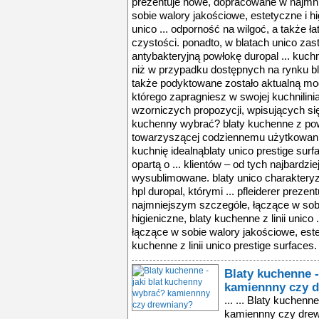
Blaty kuchenne -
kamiennny czy 
... ... Blaty kuchenne - jaki blat kuchenny wybrać? kamiennny czy drewniany? ... Blaty kuchenne - jaki blat kuchenny wybrać? kamiennny czy drewniany? ... Osoby, które poszukują nowych rozwiązań, posiadają dużą kuchnię z kilkoma blatami o różnym przeznaczeniu lub też stosunkowo rzadko korzystają czynnie ... blaty kuchenne - jaki blat kuchenny wybrać? kamiennny czy drewniany? ... osoby, które poszukują nowych rozwiązań, posiadają dużą kuchnię z kilkoma blatami o różnym przeznaczeniu lub też stosunkowo rzadko korzystają czynnie ze ... blat kuchenny to bardzo ważny element każdej kuchni. materiał, z którego będzie wykonany powinien być starannie dobrany, dobrze przemyślany i dopasowany ... osoby, które poszukują nowych rozwiązań, posiadają dużą kuchnię z kilkoma blatami o różnym przeznaczeniu lub też stosunkowo rzadko korzystają czynnie ze ... korzystają czynnie ze swojej kuchni mogą pozwolić sobie na zastosowanie w niej blatu ze szkła. blaty szklane najlepiej prezentują się w połączeniu z kamieniem ... być szary, białoróżowy, zielony, czerwony lub czarny. czy posiadanie blatu doskonałego jest możliwe? – według alberta kalety - blat będzie dla nas ... blaty kuchenne - jaki blat kuchenny wybrać? kamiennny czy drewniany? ... ze swojej kuchni mogą pozwolić sobie na zastosowanie w niej blatu ze szkła. blaty szklane najlepiej prezentują się w połączeniu z kamieniem lub drewnem ... kuchennych albert kaleta architekt firmy mebel rust. drewno uwodzi od wieków. blaty z tego materiału niewątpliwie mają swój urok, choć są trochę trudniejsze ... blaty kuchenne - jaki blat kuchenny wybrać? kamiennny czy drewniany? ... osoby, które poszukują nowych rozwiązań, posiadają dużą kuchnię z kilkoma blatami o różnym przeznaczeniu lub też stosunkowo rzadko korzystają czynnie ze ... blat kuchenny to bardzo ważny element każdej kuchni. materiał, z którego będzie wykonany powinien być starannie dobrany, dobrze przemyślany i dopasowany ... osoby, które poszukują nowych rozwiązań, posiadają dużą kuchnię z kilkoma blatami o różnym przeznaczeniu lub też stosunkowo rzadko korzystają czynnie ze ... korzystają czynnie ze swojej kuchni mogą pozwolić sobie na zastosowanie w niej blatu ze szkła. blaty szklane najlepiej prezentują się w połączeniu z kamieniem ... być szary, białoróżowy, zielony, czerwony lub czarny. czy posiadanie blatu doskonałego jest możliwe? – według alberta kalety - blat będzie dla nas ... blaty kuchenne - jaki blat kuchenny wybrać? kamiennny czy drewniany? ... ze swojej kuchni mogą pozwolić sobie na zastosowanie w niej blatu ze szkła. blaty szklane najlepiej prezentują się w połączeniu z kamieniem lub drewnem ... kuchennych albert kaleta architekt firmy mebel rust. drewno uwodzi od wieków. blaty z tego materiału niewątpliwie mają swój urok, choć są trochę trudniejsze ... blaty kuchenne - jaki blat kuchenny wybrać? kamiennny czy drewniany? ... osoby, które poszukują nowych rozwiązań, posiadają dużą kuchnię z kilkoma blatami o różnym przeznaczeniu lub też stosunkowo rzadko korzystają czynnie ze ... blat kuchenny to bardzo ważny element każdej kuchni. materiał, z którego będzie wykonany powinien być starannie dobrany, dobrze przemyślany i dopasowany ... osoby, które poszukują nowych rozwiązań, posiadają dużą kuchnię z kilkoma blatami o różnym przeznaczeniu lub też stosunkowo rzadko korzystają czynnie ze ... korzystają czynnie ze swojej kuchni mogą pozwolić sobie na zastosowanie w niej blatu ze szkła. blaty szklane najlepiej prezentują się w połączeniu z kamieniem ... być szary, białoróżowy, zielony, czerwony lub czarny. czy posiadanie blatu doskonałego jest możliwe? – według alberta kalety - blat będzie dla nas ... blaty kuchenne - jaki blat kuchenny wybrać? kamiennny czy drewniany? ... ze swojej kuchni mogą pozwolić sobie na zastosowanie w niej blatu ze szkła. blaty szklane najlepiej prezentują się w połączeniu z kamieniem lub drewnem ... kuchennych albert kaleta architekt firmy mebel rust. drewno uwodzi od wieków. blaty z tego materiału niewątpliwie mają swój urok, choć są trochę trudniejsze ... blaty kuchenne - jaki blat kuc