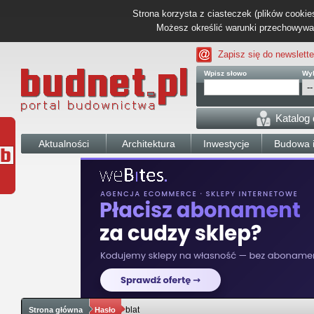
Strona korzysta z ciasteczek (plików cookies
Możesz określić warunki przechowywani
Zapisz się do newslette
Wpisz słowo
Wyb
Katalog
Aktualności
Architektura
Inwestycje
Budowa i
blat
Strona główna
Hasło