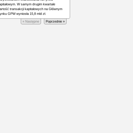
apitałowym. W samym drugim kwartale
artość transakcji kapitałowych na Głównym
ynku GPW wyniosła 15,8 mld zł.
« Następne
Poprzednie »