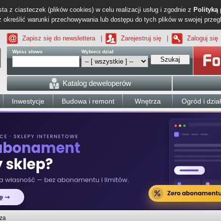
ta z ciasteczek (plików cookies) w celu realizacji usług i zgodnie z
Polityką
określić warunki przechowywania lub dostępu do tych plików w swojej przeg
Zapisz się do newslettera
|
Zarejestruj się
|
Zaloguj się
Wpisz słowo
Wybierz dział
Szukaj
Katalog deweloperów
Inwestycje
Budowa i remont
Wnętrza
Ogród i dzia
za