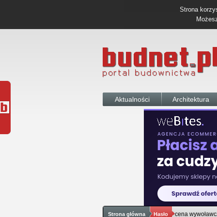
Strona korzys
Możesz 
Aktualności
Architektura
cena wywoławc
Strona główna
Hasło