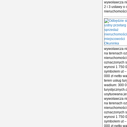
wywoławcza nie
2 i 3 ustawy o
nieruchomości 
wywoławcza nie
na terenach o
nieruchomości 
oznaczonych s
wynosi 1 750 0
symbolem ut –
000 zł netto w
teren usług tu
wadium: 300 0 
turystycznych.
usytuowana jes
wywoławcza nie
na terenach o
nieruchomości 
oznaczonych s
wynosi 1 750 0
symbolem ut –
000 zł netto w