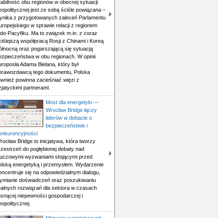
tabilność obu regionów w obecnej sytuacji
eopolitycznej jest ze sobą ściśle powiązana –
ynika z przygotowanych zaleceń Parlamentu
uropejskiego w sprawie relacji z regionem
ndo-Pacyfiku. Ma to związek m.in. z coraz
ciślejszą współpracą Rosji z Chinami i Koreą
ółnocną oraz pogarszającą się sytuacją
ezpieczeństwa w obu regionach. W opinii
uroposła Adama Bielana, który był
prawozdawcą tego dokumentu, Polska
ównież powinna zacieśniać więzi z
zjatyckimi partnerami.
Most dla energetyki —
Wrocław Bridge łączy
liderów w debacie o
bezpieczeństwie i
onkurencyjności
rocław Bridge to inicjatywa, która tworzy
rzestrzeń do pogłębionej debaty nad
luczowymi wyzwaniami stojącymi przed
olską energetyką i przemysłem. Wydarzenie
oncentruje się na odpowiedzialnym dialogu,
ymianie doświadczeń oraz poszukiwaniu
ealnych rozwiązań dla sektora w czasach
osnącej niepewności gospodarczej i
eopolitycznej.