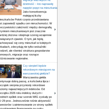
Migracje ważniejsze niż
dzietność – kto naprawdę
napędzi popyt na mieszkania
Jako konsekwencja
malejącej liczby
ieszkańców Polski często przedstawiana
est zapowiedź spadku cen nieruchomości. W
zeczywistości zależność między demografią
 rynkiem mieszkaniowym jest znacznie
ardziej złożona i obejmuje szereg wzajemnie
owiązanych zjawisk. O tym, jak będą
achowywać się ceny mieszkań w kolejnych
ekadach, zdecydują nie tylko wskaźniki
rodzeń, ale również struktura gospodarstw
omowych, migracje oraz rosnące
różnicowanie regionalne.
Czy sierpień będzie
rekordowym miesiącem na
warszawskiej giełdzie?
Warszawska giełda
ontynuuje dobrą passę, a końcówka lipca i
oczątek sierpnia przyniosły rekordowe
oziomy najważniejszych indeksów. Od
oczątku 2026 roku indeksy dużych i
rednich spółek oraz szeroki WIG zyskały po
5–29 proc. Jednocześnie rośnie aktywność
nwestorów i zainteresowanie ze strony spółek
ozyskiwaniem finansowania na rynku