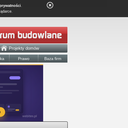
 prywatności
.
lądarce.
Projekty domów
łka
Prawo
Baza firm