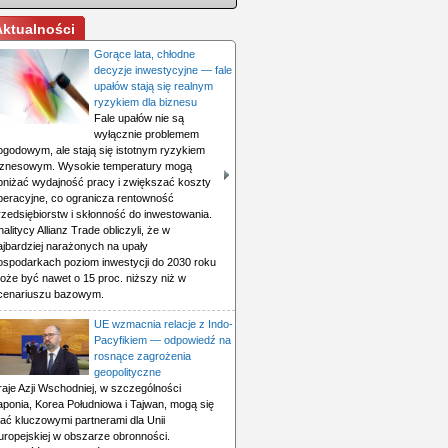
Aktualności
Gorące lata, chłodne
decyzje inwestycyjne — fale
upałów stają się realnym
ryzykiem dla biznesu
Fale upałów nie są
wyłącznie problemem
ogodowym, ale stają się istotnym ryzykiem
iznesowym. Wysokie temperatury mogą
bniżać wydajność pracy i zwiększać koszty
peracyjne, co ogranicza rentowność
rzedsiębiorstw i skłonność do inwestowania.
nalitycy Allianz Trade obliczyli, że w
ajbardziej narażonych na upały
ospodarkach poziom inwestycji do 2030 roku
oże być nawet o 15 proc. niższy niż w
cenariuszu bazowym.
UE wzmacnia relacje z Indo-
Pacyfikiem — odpowiedź na
rosnące zagrożenia
geopolityczne
raje Azji Wschodniej, w szczególności
aponia, Korea Południowa i Tajwan, mogą się
tać kluczowymi partnerami dla Unii
uropejskiej w obszarze obronności.