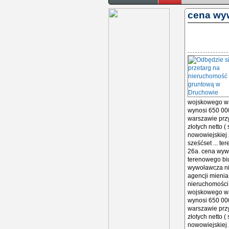
cena wy
wojskowego wa
wynosi 650 000
warszawie prz
złotych netto 
nowowiejskiej 
sześćset ... t
26a. cena wywo
terenowego biu
wywoławcza nie
agencji mieni
nieruchomości 
wojskowego wa
wynosi 650 000
warszawie prz
złotych netto 
nowowiejskiej 