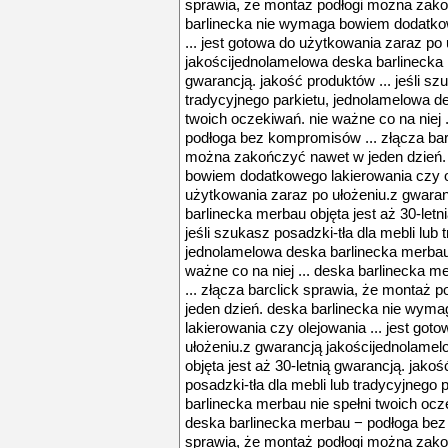
sprawia, że montaż podłogi można zako
barlinecka nie wymaga bowiem dodatkow
... jest gotowa do użytkowania zaraz po
jakościjednolamelowa deska barlinecka m
gwarancją. jakość produktów ... jeśli sz
tradycyjnego parkietu, jednolamelowa d
twoich oczekiwań. nie ważne co na niej 
podłoga bez kompromisów ... złącza bar
można zakończyć nawet w jeden dzień.
bowiem dodatkowego lakierowania czy ol
użytkowania zaraz po ułożeniu.z gwara
barlinecka merbau objęta jest aż 30-letn
jeśli szukasz posadzki-tła dla mebli lub 
jednolamelowa deska barlinecka merbau 
ważne co na niej ... deska barlinecka
... złącza barclick sprawia, że montaż
jeden dzień. deska barlinecka nie wy
lakierowania czy olejowania ... jest go
ułożeniu.z gwarancją jakościjednolame
objęta jest aż 30-letnią gwarancją. jakoś
posadzki-tła dla mebli lub tradycyjnego
barlinecka merbau nie spełni twoich ocze
deska barlinecka merbau − podłoga bez 
sprawia, że montaż podłogi można zako