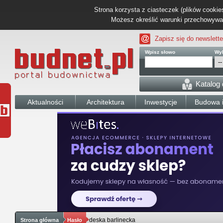
Strona korzysta z ciasteczek (plików cookies
Możesz określić warunki przechowywani
Zapisz się do newslette
Wpisz słowo
Wyb
Katalog
Aktualności
Architektura
Inwestycje
Budowa i
deska barlinecka
Strona główna
Hasło