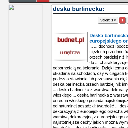
deska barlinecka:
Stron: 3 ▾
1
Deska barlinecka
europejskiego o
... ... dochodzi pod
ciężkich przedmiotó
orzech bardziej niż
do ... charakteryzuj
odpornością na ścieranie. Dzięki temu 
układana na schodach, czy w ciągach k
podczas stawiania lub przesuwania cięż
deska barlinecka orzech bardziej niż i
... deska barlinecka z warstwą dekorac
włoskiego ... deska barlinecka z warstw
orzecha włoskiego posiada najistotnie
od naturalnej posadzki: twardość ... de
dekoracyjną z europejskiego orzecha wło
warstwą dekoracyjną z europejskiego o
najistotniejsze cechy jakich można wym
twardość ... deska barlinecka z warstw