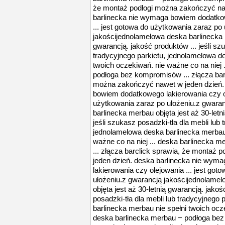
że montaż podłogi można zakończyć na
barlinecka nie wymaga bowiem dodatkow
... jest gotowa do użytkowania zaraz po
jakościjednolamelowa deska barlinecka m
gwarancją. jakość produktów ... jeśli sz
tradycyjnego parkietu, jednolamelowa d
twoich oczekiwań. nie ważne co na niej 
podłoga bez kompromisów ... złącza bar
można zakończyć nawet w jeden dzień.
bowiem dodatkowego lakierowania czy ol
użytkowania zaraz po ułożeniu.z gwara
barlinecka merbau objęta jest aż 30-letn
jeśli szukasz posadzki-tła dla mebli lub 
jednolamelowa deska barlinecka merbau 
ważne co na niej ... deska barlinecka
... złącza barclick sprawia, że montaż
jeden dzień. deska barlinecka nie wy
lakierowania czy olejowania ... jest go
ułożeniu.z gwarancją jakościjednolame
objęta jest aż 30-letnią gwarancją. jakoś
posadzki-tła dla mebli lub tradycyjnego
barlinecka merbau nie spełni twoich ocze
deska barlinecka merbau − podłoga bez 