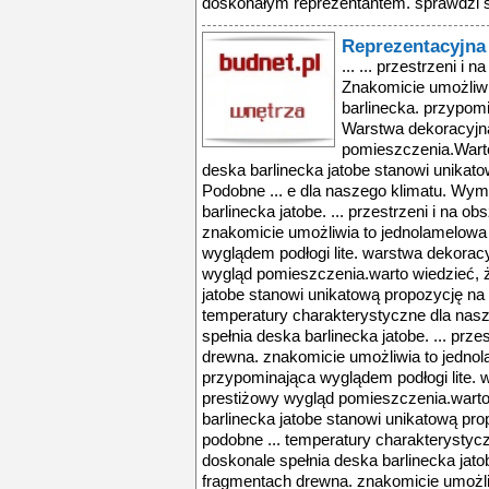
doskonałym reprezentantem. sprawdzi si
Reprezentacyjna
... ... przestrzeni 
Znakomicie umożliw
barlinecka. przypomi
Warstwa dekoracyjna 
pomieszczenia.Wart
deska barlinecka jatobe stanowi unikat
Podobne ... e dla naszego klimatu. Wym
barlinecka jatobe. ... przestrzeni i na 
znakomicie umożliwia to jednolamelowa
wyglądem podłogi lite. warstwa dekoracyj
wygląd pomieszczenia.warto wiedzieć, 
jatobe stanowi unikatową propozycję na
temperatury charakterystyczne dla nas
spełnia deska barlinecka jatobe. ... prz
drewna. znakomicie umożliwia to jednol
przypominająca wyglądem podłogi lite. w
prestiżowy wygląd pomieszczenia.warto
barlinecka jatobe stanowi unikatową pr
podobne ... temperatury charakterystyc
doskonale spełnia deska barlinecka jatob
fragmentach drewna. znakomicie umożli