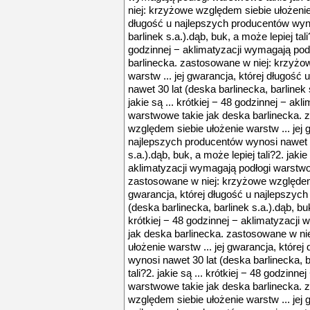
niej: krzyżowe względem siebie ułożenie 
długość u najlepszych producentów wyno
barlinek s.a.).dąb, buk, a może lepiej tali?
godzinnej − aklimatyzacji wymagają pod
barlinecka. zastosowane w niej: krzyżo
warstw ... jej gwarancja, której długoś
nawet 30 lat (deska barlinecka, barlinek s
jakie są ... krótkiej − 48 godzinnej − ak
warstwowe takie jak deska barlinecka. 
względem siebie ułożenie warstw ... jej 
najlepszych producentów wynosi nawet 30
s.a.).dąb, buk, a może lepiej tali?2. jakie
aklimatyzacji wymagają podłogi warstwo
zastosowane w niej: krzyżowe względem s
gwarancja, której długość u najlepszyc
(deska barlinecka, barlinek s.a.).dąb, buk,
krótkiej − 48 godzinnej − aklimatyzacji
jak deska barlinecka. zastosowane w ni
ułożenie warstw ... jej gwarancja, które
wynosi nawet 30 lat (deska barlinecka, b
tali?2. jakie są ... krótkiej − 48 godzinn
warstwowe takie jak deska barlinecka. 
względem siebie ułożenie warstw ... jej 