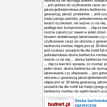
barlinecka nie wymaga bowiem dodatkow
... jest gotowa do użytkowania zaraz po
jakościjednolamelowa deska barlinecka m
gwarancją. jakość produktów ... jeśli sz
tradycyjnego parkietu, jednolamelowa d
twoich oczekiwań. nie ważne co na niej 
podłoga bez kompromisów ... złącza bar
można zakończyć nawet w jeden dzień.
bowiem dodatkowego lakierowania czy ol
użytkowania zaraz po ułożeniu.z gwara
barlinecka merbau objęta jest aż 30-letn
jeśli szukasz posadzki-tła dla mebli lub 
jednolamelowa deska barlinecka merbau 
ważne co na niej ... deska barlinecka
... złącza barclick sprawia, że montaż
jeden dzień. deska barlinecka nie wy
lakierowania czy olejowania ... jest go
ułożeniu.z gwarancją jakościjednolame
objęta jest aż 30-letnią gwarancją. jakoś
posadzki-tła dla mebli lub tradycyjnego
barlinecka merbau nie spełni twoich ocze
Deska barlinecka
egzotyczna