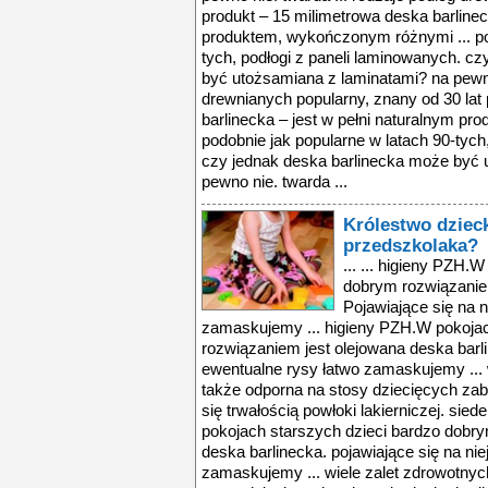
produkt – 15 milimetrowa deska barlinec
produktem, wykończonym różnymi ... pod
tych, podłogi z paneli laminowanych. c
być utożsamiana z laminatami? na pewno 
drewnianych popularny, znany od 30 lat
barlinecka – jest w pełni naturalnym p
podobnie jak popularne w latach 90-tych
czy jednak deska barlinecka może być 
pewno nie. twarda ...
Królestwo dzieck
przedszkolaka?
... ... higieny PZH.
dobrym rozwiązaniem
Pojawiające się na n
zamaskujemy ... higieny PZH.W pokojac
rozwiązaniem jest olejowana deska barli
ewentualne rysy łatwo zamaskujemy ... 
także odporna na stosy dziecięcych za
się trwałością powłoki lakierniczej. sied
pokojach starszych dzieci bardzo dobr
deska barlinecka. pojawiające się na nie
zamaskujemy ... wiele zalet zdrowotny