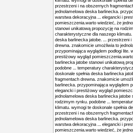
klimatu. wymogi te doskonale spełnia des
przestrzeni i na obszernych fragmentac
jednolamelowa deska barlinecka. przypo
warstwa dekoracyjna ... elegancki i pre
pomieszczenia.warto wiedzieć, że jedno
stanowi unikatową propozycję na rodzim
charakterystyczne dla naszego klimatu.
deska barlinecka jatobe. ... przestrzeni
drewna. znakomicie umożliwia to jednol
przypominająca wyglądem podłogi lite. w
prestiżowy wygląd pomieszczenia.warto
barlinecka jatobe stanowi unikatową pr
podobne ... temperatury charakterystyc
doskonale spełnia deska barlinecka jatob
fragmentach drewna. znakomicie umożli
barlinecka. przypominająca wyglądem pod
elegancki i prestiżowy wygląd pomieszc
jednolamelowa deska barlinecka jatobe 
rodzimym rynku. podobne ... temperatu
klimatu. wymogi te doskonale spełnia des
przestrzeni i na obszernych fragmentac
jednolamelowa deska barlinecka. przypo
warstwa dekoracyjna ... elegancki i pre
pomieszczenia.warto wiedzieć, że jedno