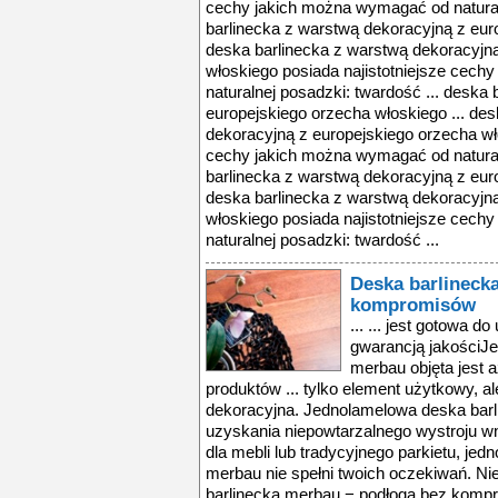
cechy jakich można wymagać od naturaln
barlinecka z warstwą dekoracyjną z euro
deska barlinecka z warstwą dekoracyjn
włoskiego posiada najistotniejsze cec
naturalnej posadzki: twardość ... deska
europejskiego orzecha włoskiego ... de
dekoracyjną z europejskiego orzecha wło
cechy jakich można wymagać od naturaln
barlinecka z warstwą dekoracyjną z euro
deska barlinecka z warstwą dekoracyjn
włoskiego posiada najistotniejsze cec
naturalnej posadzki: twardość ...
Deska barlineck
kompromisów
... ... jest gotowa 
gwarancją jakościJ
merbau objęta jest 
produktów ... tylko element użytkowy, a
dekoracyjna. Jednolamelowa deska barl
uzyskania niepowtarzalnego wystroju wnę
dla mebli lub tradycyjnego parkietu, je
merbau nie spełni twoich oczekiwań. Nie
barlinecka merbau − podłoga bez kompro