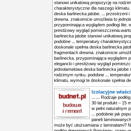
stanowi unikatową propozycję na rodzim
charakterystyczne dla naszego klimatu.
deska barlinecka jatobe. ... przestrzeni
drewna. znakomicie umożliwia to jednol
przypominająca wyglądem podłogi lite. w
prestiżowy wygląd pomieszczenia.warto
barlinecka jatobe stanowi unikatową pr
podobne ... temperatury charakterystyc
doskonale spełnia deska barlinecka jatob
fragmentach drewna. znakomicie umożli
barlinecka. przypominająca wyglądem pod
elegancki i prestiżowy wygląd pomieszc
jednolamelowa deska barlinecka jatobe 
rodzimym rynku. podobne ... temperatu
klimatu. wymogi te doskonale spełnia des
Izolacyjne właś
... ... Rodzaje podł
30 lat produkt – 15 
w pełni naturalnym
... podobnie jak popu
paneli laminowanych
może być utożsamiana z laminatami? Na
podłóg drewnianych Popularny, znany od