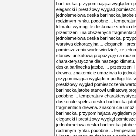
barlinecka. przypominająca wyglądem pod
elegancki i prestiżowy wygląd pomieszc
jednolamelowa deska barlinecka jatobe 
rodzimym rynku. podobne ... temperatu
klimatu. wymogi te doskonale spełnia des
przestrzeni i na obszernych fragmentac
jednolamelowa deska barlinecka. przypo
warstwa dekoracyjna ... elegancki i pre
pomieszczenia.warto wiedzieć, że jedno
stanowi unikatową propozycję na rodzim
charakterystyczne dla naszego klimatu.
deska barlinecka jatobe. ... przestrzeni
drewna. znakomicie umożliwia to jednol
przypominająca wyglądem podłogi lite. w
prestiżowy wygląd pomieszczenia.warto
barlinecka jatobe stanowi unikatową pr
podobne ... temperatury charakterystyc
doskonale spełnia deska barlinecka jatob
fragmentach drewna. znakomicie umożli
barlinecka. przypominająca wyglądem pod
elegancki i prestiżowy wygląd pomieszc
jednolamelowa deska barlinecka jatobe 
rodzimym rynku. podobne ... temperatu