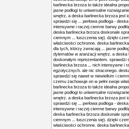
barlinecka brzoza to także idealna propoz
jasne podłogi to uniwersalne rozwiązani
wnętrz. a deska barlinecka brzoza jest
sprawdzi się ... perłowa podłoga - deska 
intensywne i raczej ciemne barwy podłó
deska barlinecka brzoza doskonale spra
ciemnym ... łuszczenia się). dzięki cz
właściwości ochronne. deska barlinecka
dla tych, którzy zwracają ... jasne podło
dylematów w aranżacji wnętrz. a deska b
doskonałym reprezentantem. sprawdzi si
barlinecka brzoza ... nich intensywne i
egzotycznych. ale nic straconego. desk
sprawdzi się nawet w niewielkim i ciemny
czemu zachowuje on w pełni swoje właś
barlinecka brzoza to także idealna propoz
jasne podłogi to uniwersalne rozwiązani
wnętrz. a deska barlinecka brzoza jest
sprawdzi się ... perłowa podłoga - deska 
intensywne i raczej ciemne barwy podłó
deska barlinecka brzoza doskonale spra
ciemnym ... łuszczenia się). dzięki cz
właściwości ochronne. deska barlinecka