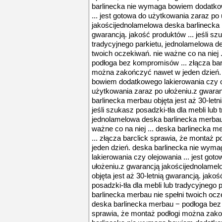
barlinecka nie wymaga bowiem dodatkow
... jest gotowa do użytkowania zaraz po
jakościjednolamelowa deska barlinecka m
gwarancją. jakość produktów ... jeśli sz
tradycyjnego parkietu, jednolamelowa d
twoich oczekiwań. nie ważne co na niej 
podłoga bez kompromisów ... złącza bar
można zakończyć nawet w jeden dzień.
bowiem dodatkowego lakierowania czy ol
użytkowania zaraz po ułożeniu.z gwara
barlinecka merbau objęta jest aż 30-letn
jeśli szukasz posadzki-tła dla mebli lub 
jednolamelowa deska barlinecka merbau 
ważne co na niej ... deska barlinecka
... złącza barclick sprawia, że montaż
jeden dzień. deska barlinecka nie wy
lakierowania czy olejowania ... jest go
ułożeniu.z gwarancją jakościjednolame
objęta jest aż 30-letnią gwarancją. jakoś
posadzki-tła dla mebli lub tradycyjnego
barlinecka merbau nie spełni twoich ocze
deska barlinecka merbau − podłoga bez 
sprawia, że montaż podłogi można zako