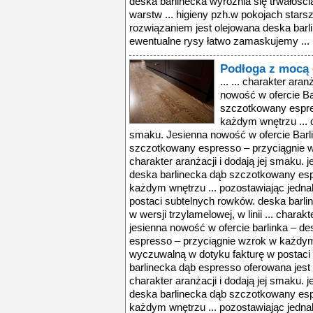
deska barlinecka wyróżnia się trwałością
warstw ... higieny pzh.w pokojach star
rozwiązaniem jest olejowana deska barli
ewentualne rysy łatwo zamaskujemy ...
Podłoga z mocą
... ... charakter ara
nowość w ofercie Ba
szczotkowany espre
każdym wnętrzu ... c
smaku. Jesienna nowość w ofercie Barli
szczotkowany espresso – przyciągnie w
charakter aranżacji i dodają jej smaku. 
deska barlinecka dąb szczotkowany esp
każdym wnętrzu ... pozostawiając jedn
postaci subtelnych rowków. deska barli
w wersji trzylamelowej, w linii ... charak
jesienna nowość w ofercie barlinka – d
espresso – przyciągnie wzrok w każdym 
wyczuwalną w dotyku fakturę w postaci
barlinecka dąb espresso oferowana jest w 
charakter aranżacji i dodają jej smaku. 
deska barlinecka dąb szczotkowany esp
każdym wnętrzu ... pozostawiając jedn