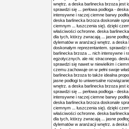
wnętrz. a deska barlinecka brzoza jest
sprawdzi się ... perłowa podłoga - deska 
intensywne i raczej ciemne barwy podłó
deska barlinecka brzoza doskonale spra
ciemnym ... łuszczenia się). dzięki cz
właściwości ochronne. deska barlinecka
dla tych, którzy zwracają ... jasne podło
dylematów w aranżacji wnętrz. a deska b
doskonałym reprezentantem. sprawdzi si
barlinecka brzoza ... nich intensywne i
egzotycznych. ale nic straconego. desk
sprawdzi się nawet w niewielkim i ciemny
czemu zachowuje on w pełni swoje właś
barlinecka brzoza to także idealna propoz
jasne podłogi to uniwersalne rozwiązani
wnętrz. a deska barlinecka brzoza jest
sprawdzi się ... perłowa podłoga - deska 
intensywne i raczej ciemne barwy podłó
deska barlinecka brzoza doskonale spra
ciemnym ... łuszczenia się). dzięki cz
właściwości ochronne. deska barlinecka
dla tych, którzy zwracają ... jasne podło
dylematów w aranżacji wnętrz. a deska b