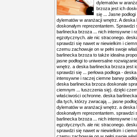
dylematów w aranżac
brzoza jest ich dos
się ... Jasne podłog
dylematów w aranżacji wnętrz. A deska b
doskonałym reprezentantem. Sprawdzi si
barlinecka brzoza ... nich intensywne i
egzotycznych. ale nic straconego. desk
sprawdzi się nawet w niewielkim i ciemny
czemu zachowuje on w pełni swoje właś
barlinecka brzoza to także idealna propoz
jasne podłogi to uniwersalne rozwiązani
wnętrz. a deska barlinecka brzoza jest
sprawdzi się ... perłowa podłoga - deska 
intensywne i raczej ciemne barwy podłó
deska barlinecka brzoza doskonale spra
ciemnym ... łuszczenia się). dzięki cz
właściwości ochronne. deska barlinecka
dla tych, którzy zwracają ... jasne podło
dylematów w aranżacji wnętrz. a deska b
doskonałym reprezentantem. sprawdzi si
barlinecka brzoza ... nich intensywne i
egzotycznych. ale nic straconego. desk
sprawdzi się nawet w niewielkim i ciemny
czemu zachowuje on w pełni swoje właś