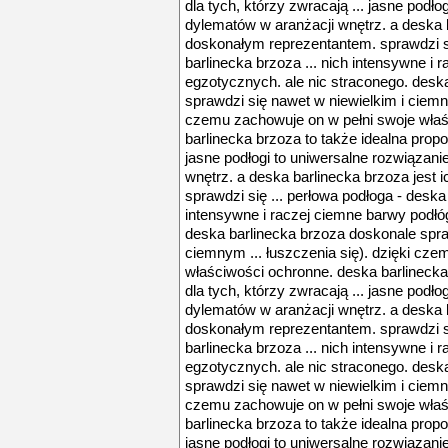
dla tych, którzy zwracają ... jasne podło
dylematów w aranżacji wnętrz. a deska b
doskonałym reprezentantem. sprawdzi si
barlinecka brzoza ... nich intensywne i
egzotycznych. ale nic straconego. desk
sprawdzi się nawet w niewielkim i ciemny
czemu zachowuje on w pełni swoje właś
barlinecka brzoza to także idealna propoz
jasne podłogi to uniwersalne rozwiązani
wnętrz. a deska barlinecka brzoza jest
sprawdzi się ... perłowa podłoga - deska 
intensywne i raczej ciemne barwy podłó
deska barlinecka brzoza doskonale spra
ciemnym ... łuszczenia się). dzięki cz
właściwości ochronne. deska barlinecka
dla tych, którzy zwracają ... jasne podło
dylematów w aranżacji wnętrz. a deska b
doskonałym reprezentantem. sprawdzi si
barlinecka brzoza ... nich intensywne i
egzotycznych. ale nic straconego. desk
sprawdzi się nawet w niewielkim i ciemny
czemu zachowuje on w pełni swoje właś
barlinecka brzoza to także idealna propoz
jasne podłogi to uniwersalne rozwiązani