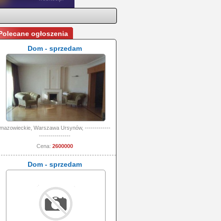
Polecane ogłoszenia
Dom - sprzedam
mazowieckie, Warszawa Ursynów, -------------
----------------
Cena:
2600000
Dom - sprzedam