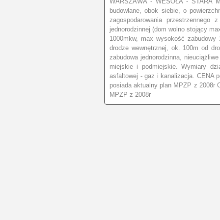
WARSZAWA - WESOŁA - STARA MIŁOSNA
budowlane, obok siebie, o powierzch
zagospodarowania przestrzennego z
jednorodzinnej (dom wolno stojący max
1000mkw, max wysokość zabudowy 10m
drodze wewnętrznej, ok. 100m od dro
zabudowa jednorodzinna, nieuciążliwe
miejskie i podmiejskie. Wymiary dz
asfaltowej - gaz i kanalizacja. CENA
posiada aktualny plan MPZP z 2008r O
MPZP z 2008r