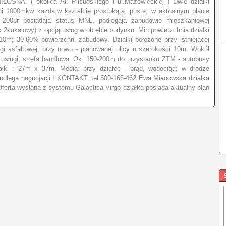
. ( okolica Al. Piłsudskiego i ul.Mazowieckiej ) Dwie działki
ni 1000mkw każda,w kształcie prostokąta, puste; w aktualnym planie
 2008r posiadają status MNL, podlegają zabudowie mieszkaniowej
 2-lokalowy) z opcją usług w obrębie budynku. Min powierzchnia działki
; 30-60% powierzchni zabudowy. Działki położone przy istniejącej
gi asfaltowej, przy nowo - planowanej ulicy o szerokości 10m. Wokół
 usługi, strefa handlowa. Ok. 150-200m do przystanku ZTM - autobusy
iałki : 27m x 37m. Media: przy działce - prąd, wodociąg; w drodze
 podlega negocjacji ! KONTAKT: tel.500-165-462 Ewa Mianowska działka
ferta wysłana z systemu Galactica Virgo działka posiada aktualny plan