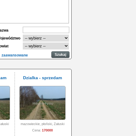
azwa
ojewództwo
owiat
zaawansowane
dam
Dzialka - sprzedam
ałuski
mazowieckie, płoński, Załuski
Cena:
170000