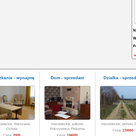
N
W
P
zkanie - wynajmę
Dom - sprzedam
Dzialka - sprze
wieckie, Warszawa,
mazowieckie, pułtuski,
mazowieckie, płoński, Z
Ochota
Pokrzywnica, Piskornia
Cena:
170000
Cena:
2000
Cena:
194000