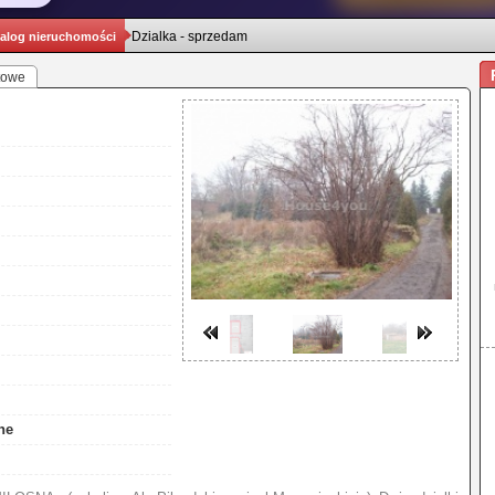
Dzialka - sprzedam
alog nieruchomości
towe
ne