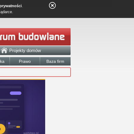
 prywatności
.
lądarce.
Projekty domów
łka
Prawo
Baza firm