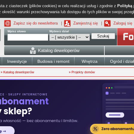
ta z ciasteczek (plików cookies) w celu realizacji usług i zgodnie z
Polityką
określić warunki przechowywania lub dostępu do tych plików w swojej przeg
Zapisz się do newslettera
|
Zarejestruj się
|
Zaloguj się
Wpisz słowo
Wybierz dział
Szukaj
Katalog deweloperów
Inwestycje
Budowa i remont
Wnętrza
Ogród i dzia
» Katalog deweloperów
» Projekty domów