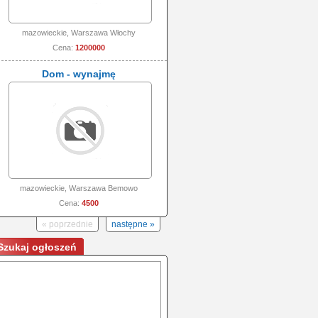
mazowieckie, Warszawa Włochy
Cena:
1200000
Dom - wynajmę
mazowieckie, Warszawa Bemowo
Cena:
4500
« poprzednie
następne »
Szukaj ogłoszeń