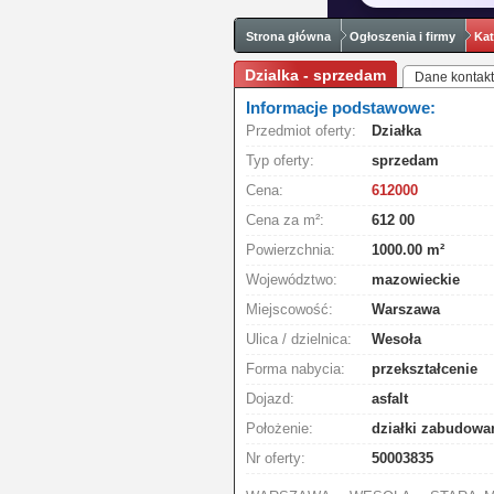
Strona główna
Ogłoszenia i firmy
Kat
Dzialka - sprzedam
Dane kontak
Informacje podstawowe:
Przedmiot oferty:
Działka
Typ oferty:
sprzedam
Cena:
612000
Cena za m²:
612 00
Powierzchnia:
1000.00 m²
Województwo:
mazowieckie
Miejscowość:
Warszawa
Ulica / dzielnica:
Wesoła
Forma nabycia:
przekształcenie
Dojazd:
asfalt
Położenie:
działki zabudowa
Nr oferty:
50003835