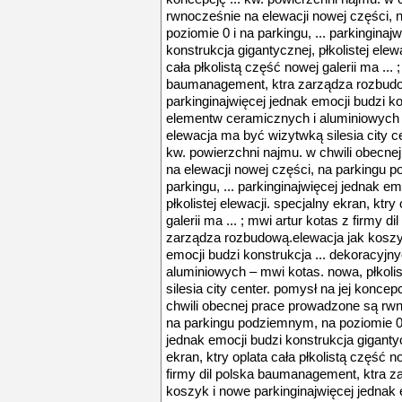
rwnocześnie na elewacji nowej części,
poziomie 0 i na parkingu, ... parkinginaj
konstrukcja gigantycznej, płkolistej elewa
cała płkolistą część nowej galerii ma ... 
baumanagement, ktra zarządza rozbudo
parkinginajwięcej jednak emocji budzi ko
elementw ceramicznych i aluminiowych –
elewacja ma być wizytwką silesia city ce
kw. powierzchni najmu. w chwili obecn
na elewacji nowej części, na parkingu 
parkingu, ... parkinginajwięcej jednak e
płkolistej elewacji. specjalny ekran, ktry
galerii ma ... ; mwi artur kotas z firmy 
zarządza rozbudową.elewacja jak koszyk
emocji budzi konstrukcja ... dekoracyj
aluminiowych – mwi kotas. nowa, płkoli
silesia city center. pomysł na jej koncep
chwili obecnej prace prowadzone są rwn
na parkingu podziemnym, na poziomie 0 i 
jednak emocji budzi konstrukcja gigantycz
ekran, ktry oplata cała płkolistą część no
firmy dil polska baumanagement, ktra z
koszyk i nowe parkinginajwięcej jednak e