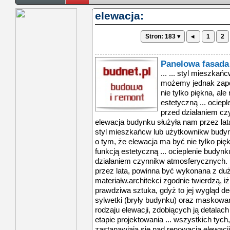
elewacja:
Stron: 183 ▾
◂
1
2
Panelowa fasada
... ... styl mieszka
możemy jednak zapo
nie tylko piękna, ale
estetyczną ... ociep
przed działaniem cz
elewacja budynku służyła nam przez lat
styl mieszkańcw lub użytkownikw budy
o tym, że elewacja ma być nie tylko pięk
funkcją estetyczną ... ocieplenie budyn
działaniem czynnikw atmosferycznych. 
przez lata, powinna być wykonana z dużą 
materiałw.architekci zgodnie twierdzą, iż
prawdziwa sztuka, gdyż to jej wygląd de
sylwetki (bryły budynku) oraz maskowan
rodzaju elewacji, zdobiących ją detalach
etapie projektowania ... wszystkich tyc
zastanawiają się nad renowacją elewacji