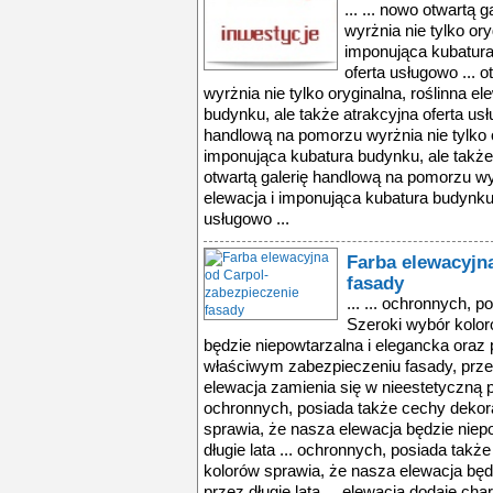
... ... nowo otwartą
wyrżnia nie tylko ory
imponująca kubatura
oferta usługowo ... 
wyrżnia nie tylko oryginalna, roślinna e
budynku, ale także atrakcyjna oferta usł
handlową na pomorzu wyrżnia nie tylko o
imponująca kubatura budynku, ale także 
otwartą galerię handlową na pomorzu wyrż
elewacja i imponująca kubatura budynku,
usługowo ...
Farba elewacyjn
fasady
... ... ochronnych, 
Szeroki wybór kolor
będzie niepowtarzalna i elegancka oraz 
właściwym zabezpieczeniu fasady, przez
elewacja zamienia się w nieestetyczną 
ochronnych, posiada także cechy dekor
sprawia, że nasza elewacja będzie niep
długie lata ... ochronnych, posiada tak
kolorów sprawia, że nasza elewacja będ
przez długie lata ... elewacja dodaje c