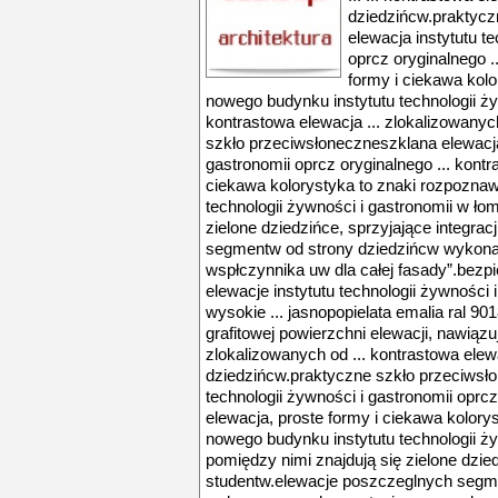
dziedzińcw.praktycz
elewacja instytutu t
oprcz oryginalnego .
formy i ciekawa kol
nowego budynku instytutu technologii ży
kontrastowa elewacja ... zlokalizowany
szkło przeciwsłoneczneszklana elewacja 
gastronomii oprcz oryginalnego ... kontr
ciekawa kolorystyka to znaki rozpozna
technologii żywności i gastronomii w łom
zielone dziedzińce, sprzyjające integra
segmentw od strony dziedzińcw wykona
wspłczynnika uw dla całej fasady”.bez
elewacje instytutu technologii żywności 
wysokie ... jasnopopielata emalia ral 90
grafitowej powierzchni elewacji, nawiąz
zlokalizowanych od ... kontrastowa elew
dziedzińcw.praktyczne szkło przeciwsło
technologii żywności i gastronomii oprcz
elewacja, proste formy i ciekawa kolor
nowego budynku instytutu technologii ży
pomiędzy nimi znajdują się zielone dzied
studentw.elewacje poszczeglnych segm