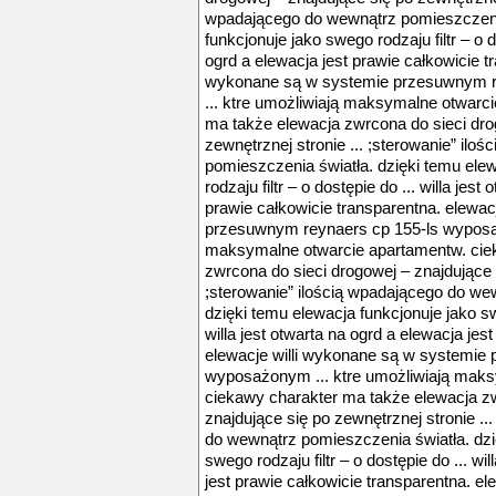
wpadającego do wewnątrz pomieszczenia
funkcjonuje jako swego rodzaju filtr – o do
ogrd a elewacja jest prawie całkowicie tr
wykonane są w systemie przesuwnym 
... ktre umożliwiają maksymalne otwarc
ma także elewacja zwrcona do sieci dro
zewnętrznej stronie ... ;sterowanie” il
pomieszczenia światła. dzięki temu ele
rodzaju filtr – o dostępie do ... willa jest
prawie całkowicie transparentna. elewac
przesuwnym reynaers cp 155-ls wyposaż
maksymalne otwarcie apartamentw. cie
zwrcona do sieci drogowej – znajdujące s
;sterowanie” ilością wpadającego do we
dzięki temu elewacja funkcjonuje jako swe
willa jest otwarta na ogrd a elewacja jes
elewacje willi wykonane są w systemie
wyposażonym ... ktre umożliwiają maks
ciekawy charakter ma także elewacja zw
znajdujące się po zewnętrznej stronie ..
do wewnątrz pomieszczenia światła. dzi
swego rodzaju filtr – o dostępie do ... wi
jest prawie całkowicie transparentna. e