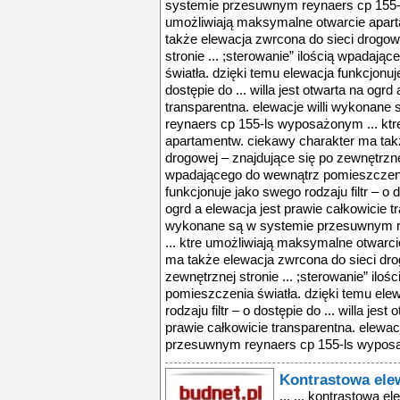
systemie przesuwnym reynaers cp 155-
umożliwiają maksymalne otwarcie apar
także elewacja zwrcona do sieci drogow
stronie ... ;sterowanie” ilością wpadaj
światła. dzięki temu elewacja funkcjonuje
dostępie do ... willa jest otwarta na ogrd
transparentna. elewacje willi wykonan
reynaers cp 155-ls wyposażonym ... kt
apartamentw. ciekawy charakter ma tak
drogowej – znajdujące się po zewnętrznej 
wpadającego do wewnątrz pomieszczenia
funkcjonuje jako swego rodzaju filtr – o do
ogrd a elewacja jest prawie całkowicie tr
wykonane są w systemie przesuwnym 
... ktre umożliwiają maksymalne otwarc
ma także elewacja zwrcona do sieci dro
zewnętrznej stronie ... ;sterowanie” il
pomieszczenia światła. dzięki temu ele
rodzaju filtr – o dostępie do ... willa jest
prawie całkowicie transparentna. elewac
przesuwnym reynaers cp 155-ls wyposa
Kontrastowa ele
... ... kontrastowa e