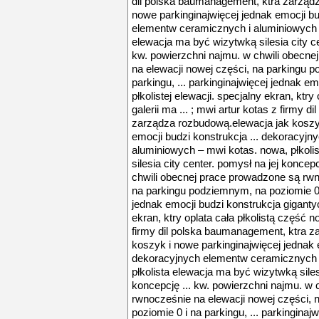
dil polska baumanagement, ktra zarząd
nowe parkinginajwięcej jednak emocji bu
elementw ceramicznych i aluminiowych –
elewacja ma być wizytwką silesia city ce
kw. powierzchni najmu. w chwili obecn
na elewacji nowej części, na parkingu 
parkingu, ... parkinginajwięcej jednak e
płkolistej elewacji. specjalny ekran, ktry
galerii ma ... ; mwi artur kotas z firmy 
zarządza rozbudową.elewacja jak koszyk
emocji budzi konstrukcja ... dekoracyj
aluminiowych – mwi kotas. nowa, płkoli
silesia city center. pomysł na jej koncep
chwili obecnej prace prowadzone są rwn
na parkingu podziemnym, na poziomie 0 i 
jednak emocji budzi konstrukcja gigantycz
ekran, ktry oplata cała płkolistą część no
firmy dil polska baumanagement, ktra z
koszyk i nowe parkinginajwięcej jednak e
dekoracyjnych elementw ceramicznych i
płkolista elewacja ma być wizytwką silesi
koncepcję ... kw. powierzchni najmu. w
rwnocześnie na elewacji nowej części,
poziomie 0 i na parkingu, ... parkinginaj