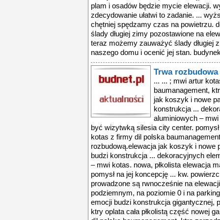
Trwa rozbudowa S
... ... ; mwi artur kot
baumanagement, ktr
jak koszyk i nowe pa
konstrukcja ... dek
aluminiowych – mwi 
być wizytwką silesia city center. pomysł 
kotas z firmy dil polska baumanagement
rozbudową.elewacja jak koszyk i nowe p
budzi konstrukcja ... dekoracyjnych el
– mwi kotas. nowa, płkolista elewacja ma
pomysł na jej koncepcję ... kw. powierz
prowadzone są rwnocześnie na elewacji 
podziemnym, na poziomie 0 i na parkingu,
emocji budzi konstrukcja gigantycznej, pł
ktry oplata cała płkolistą część nowej gal