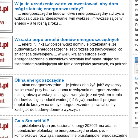
g
W jakie urządzenia warto zainwestować, aby dom
w
mógł stać się energooszczędny?
E
... ... energooszczędne budownictwo i energooszczędny styl życia
I
wzbudza duże zainteresowanie, tym większe, im wyższe są ceny
ś
energii – a te rosną z roku ...
P
b
e
Wzrasta popularność domów energooszczędnych
s
... ... energii”.[link1]„w polsce wciąż dominuje przekonanie, że
r
budownictwo energooszczędne jest droższe od tradycyjnego, co
a
zniechęca deweloperw ... w wielu krajach europejskich
energooszczędne budownictwo przestało być modą, stając się
standardem wynikającym nie tyle z przepisów prawnych, co potrzeb
...
k
Okna energooszczędne
W
... ... okna energooszczędne ... je jednak obniżyć. jak? wystarczy
p
zastosować przy budowie domu rozwiązania energooszczędne
k
m.in. grubszą warstwę izolacyjną, wentylację z odzyskiem ciepła ...
p
środowiska i gospodarki wodnej (nfośigw) uruchomił program
k
dopłat do kredytw na domy energooszczędne. powstał on by
w
zachęcić do budowy domw o wyższych ...
r
r
Gala Stolarki VIP
g
... ... pistoletowa tytan professional energy 20202firma adams
h.pendzichwielofunkcyjne energooszczędne okno pvc –
kompleksowe rozwiązaniapassiv line plus3ampolenergooszczędne