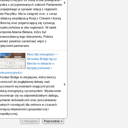
eopolitycznej jest ze sobą ściśle powiązana –
ynika z przygotowanych zaleceń Parlamentu
uropejskiego w sprawie relacji z regionem
ndo-Pacyfiku. Ma to związek m.in. z coraz
ciślejszą współpracą Rosji z Chinami i Koreą
ółnocną oraz pogarszającą się sytuacją
ezpieczeństwa w obu regionach. W opinii
uroposła Adama Bielana, który był
prawozdawcą tego dokumentu, Polska
ównież powinna zacieśniać więzi z
zjatyckimi partnerami.
Most dla energetyki —
Wrocław Bridge łączy
liderów w debacie o
bezpieczeństwie i
onkurencyjności
rocław Bridge to inicjatywa, która tworzy
rzestrzeń do pogłębionej debaty nad
luczowymi wyzwaniami stojącymi przed
olską energetyką i przemysłem. Wydarzenie
oncentruje się na odpowiedzialnym dialogu,
ymianie doświadczeń oraz poszukiwaniu
ealnych rozwiązań dla sektora w czasach
osnącej niepewności gospodarczej i
eopolitycznej.
« Następne
Poprzednie »