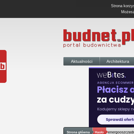
Strona korzys
Możesz 
Aktualności
Architektura
energooszczęd
Strona główna
Hasło