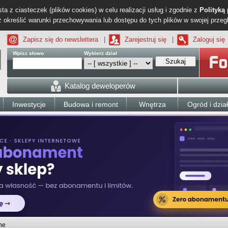
ta z ciasteczek (plików cookies) w celu realizacji usług i zgodnie z
Polityką
określić warunki przechowywania lub dostępu do tych plików w swojej przeg
Zapisz się do newslettera
|
Zarejestruj się
|
Zaloguj się
Wpisz słowo
Wybierz dział
Szukaj
Katalog deweloperów
Inwestycje
Budowa i remont
Wnętrza
Ogród i dzia
ne