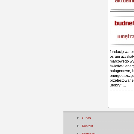
fundację waren
osram uzyskały
marcowego wyd
świetlwki ener
halogenowe, la
energooszczędn
przetestowane 
„dobry”. ...
O nas
Kontakt
Partnerzy