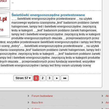
...
Świetlówki energooszczędne przetestowane
... ... świetlówki energooszczędne przetestowane ... na użytek
marcowego wydania czasopisma „test” badaniom poddano żarwki
halogenowe, lampy led i świetlwki energooszczędne. zwycięzcą
testu w kategorii ... „test” badaniom poddano żarwki halogenowe,
lampy led i świetlwki energooszczędne. zwycięzcą testu w kategorii
produktw energooszczędnych okazała ... przeprowadzonych przez
test. wszystkie przetestowane świetlówki energooszczędne i lampy led firmy
 ocenę „dobry”. ... świetlówki energooszczędne przetestowane ... na użytek
ania czasopisma „test” badaniom poddano żarwki halogenowe, lampy led i
gooszczędne. zwycięzcą testu w kategorii ... „test” badaniom poddano żarwki
mpy led i świetlwki energooszczędne. zwycięzcą testu w kategorii produktw
ych okazała ... przeprowadzonych przez fundację warentest. wszystkie
świetlówki energooszczędne i lampy led firmy osram uzyskały ocenę
Stron: 57 ▾
1
2
3
▸
▸▸
Forum budowlane
Ak
Baza firm
Ar
Galeria
In