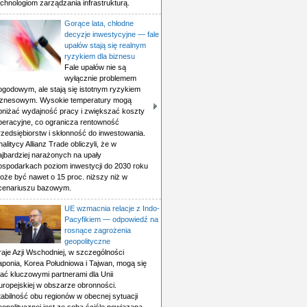
echnologiom zarządzania infrastrukturą.
Gorące lata, chłodne
decyzje inwestycyjne — fale
upałów stają się realnym
ryzykiem dla biznesu
Fale upałów nie są
wyłącznie problemem
ogodowym, ale stają się istotnym ryzykiem
iznesowym. Wysokie temperatury mogą
bniżać wydajność pracy i zwiększać koszty
peracyjne, co ogranicza rentowność
rzedsiębiorstw i skłonność do inwestowania.
nalitycy Allianz Trade obliczyli, że w
ajbardziej narażonych na upały
ospodarkach poziom inwestycji do 2030 roku
oże być nawet o 15 proc. niższy niż w
cenariuszu bazowym.
UE wzmacnia relacje z Indo-
Pacyfikiem — odpowiedź na
rosnące zagrożenia
geopolityczne
raje Azji Wschodniej, w szczególności
aponia, Korea Południowa i Tajwan, mogą się
tać kluczowymi partnerami dla Unii
uropejskiej w obszarze obronności.
tabilność obu regionów w obecnej sytuacji