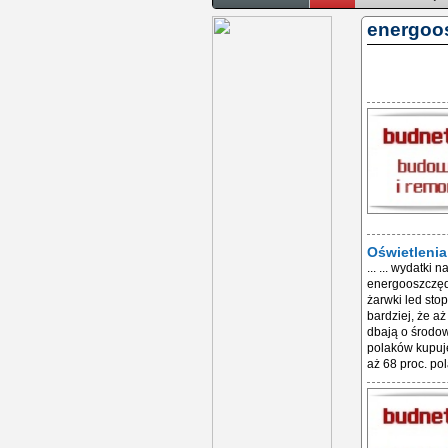
energoo
Oświetlenia
... ... wydatki
energooszczęd
żarwki led sto
bardziej, że aż
dbają o środow
polaków kupuj
aż 68 proc. po