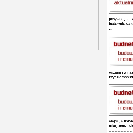
pasywnego ... 
budownictwa e
...
egzamin w nas
trzydziestocen
alajrvi, w fin
roku, umożliw