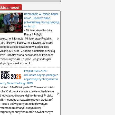
Aktualności
Bezrobocie w Polsce nadal
niskie. Lipcowe dane
potwierdzają mocną pozycję
na tle UE
- Ministerstwo Rodziny,
Pracy i Polityki
połecznej informuje: Ministerstwo Rodziny,
racy i Polityki Społecznej szacuje, że stopa
ezrobocia rejestrowanego w końcu lipca
yniosła 5,9 proc. Zgodnie z definicją przyjętą
rzez Eurostat stopa bezrobocia w Polsce w
zerwcu wyniosła 3,1 proc., co jest drugim
ajlepszym wynikiem w UE.
Projekt BMS 2026 –
dwunasta edycja jednego z
najważniejszych wydarzeń
ranży Smart Building i BMS
 dniach 24–25 listopada 2026 roku w Hotelu
rche Krakowska w Warszawie odbędzie się
2. edycja ogólnopolskiej konferencji Projekt
MS – jednego z najważniejszych wydarzeń
 Polsce poświęconych zintegrowanym
ystemom automatyki budynkowej,
nteligentnym budynkom oraz nowoczesnym