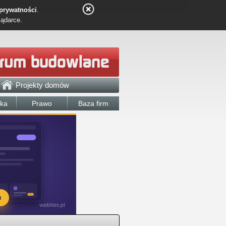
 prywatności
.
lądarce.
Projekty domów
łka
Prawo
Baza firm