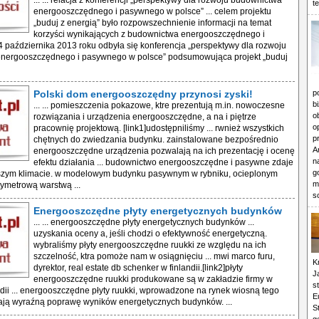
... ... relacja z konferencji „perspektywy dla rozwoju budownictwa
t
energooszczędnego i pasywnego w polsce” ... celem projektu
„buduj z energią” było rozpowszechnienie informacji na temat
korzyści wynikających z budownictwa energooszczędnego i
4 października 2013 roku odbyła się konferencja „perspektywy dla rozwoju
nergooszczędnego i pasywnego w polsce” podsumowująca projekt „buduj
Polski dom energooszczędny przynosi zyski!
p
b
... ... pomieszczenia pokazowe, ktre prezentują m.in. nowoczesne
o
rozwiązania i urządzenia energooszczędne, a na i piętrze
o
pracownię projektową. [link1]udostępniliśmy ... rwnież wszystkich
p
chętnych do zwiedzania budynku. zainstalowane bezpośrednio
A
energooszczędne urządzenia pozwalają na ich prezentację i ocenę
n
efektu działania ... budownictwo energooszczędne i pasywne zdaje
g
zym klimacie. w modelowym budynku pasywnym w rybniku, ocieplonym
m
tymetrową warstwą ...
s
Energooszczędne płyty energetycznych budynków
... ... energooszczędne płyty energetycznych budynków ...
uzyskania oceny a, jeśli chodzi o efektywność energetyczną.
wybraliśmy płyty energooszczędne ruukki ze względu na ich
szczelność, ktra pomoże nam w osiągnięciu ... mwi marco furu,
K
dyrektor, real estate db schenker w finlandii.[link2]płyty
J
energooszczędne ruukki produkowane są w zakładzie firmy w
s
landii ... energooszczędne płyty ruukki, wprowadzone na rynek wiosną tego
E
iają wyraźną poprawę wyników energetycznych budynków. ...
S