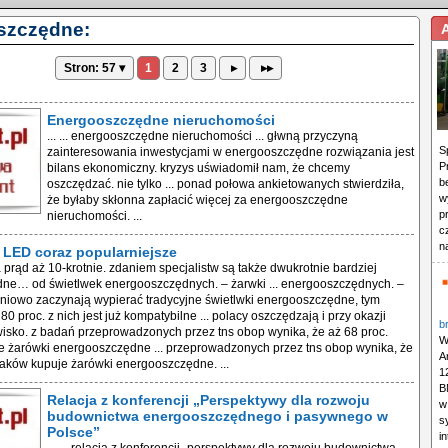
szczędne:
Stron: 57 ▾
1
2
3
▸
▸▸
Energooszczędne nieruchomości
... ... energooszczędne nieruchomości ... głwną przyczyną
S
zainteresowania inwestycjami w energooszczędne rozwiązania jest
P
bilans ekonomiczny. kryzys uświadomił nam, że chcemy
b
oszczędzać. nie tylko ... ponad połowa ankietowanych stwierdziła,
w
że byłaby skłonna zapłacić więcej za energooszczędne
p
nieruchomości. ...
c
n
 LED coraz popularniejsze
 na prąd aż 10-krotnie. zdaniem specjalistw są także dwukrotnie bardziej
ne… od świetlwek energooszczędnych. – żarwki ... energooszczędnych. –
pniowo zaczynają wypierać tradycyjne świetlwki energooszczędne, tym
 80 proc. z nich jest już kompatybilne ... polacy oszczędzają i przy okazji
b
isko. z badań przeprowadzonych przez tns obop wynika, że aż 68 proc.
W
e żarówki energooszczędne ... przeprowadzonych przez tns obop wynika, że
A
laków kupuje żarówki energooszczędne. ...
1
B
Relacja z konferencji „Perspektywy dla rozwoju
w
budownictwa energooszczędnego i pasywnego w
s
Polsce”
i