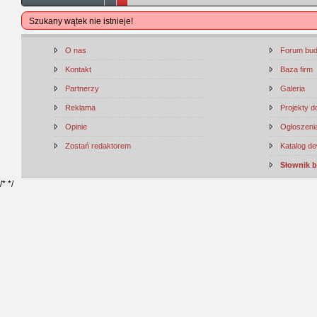
Szukany wątek nie istnieje!
O nas
Forum bu
Kontakt
Baza firm
Partnerzy
Galeria
Reklama
Projekty 
Opinie
Ogłoszenia
Zostań redaktorem
Katalog d
Słownik 
/*
*/