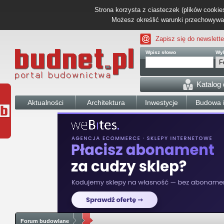
Strona korzysta z ciasteczek (plików cookies
Możesz określić warunki przechowywani
Zapisz się do newslette
Wpisz słowo
Wyb
Katalog
Aktualności
Architektura
Inwestycje
Budowa i
Forum budowlane