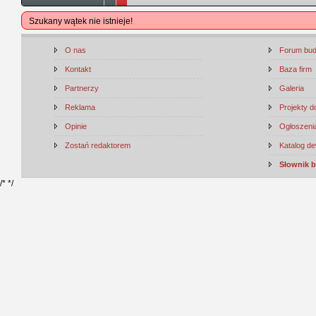
Szukany wątek nie istnieje!
O nas
Forum bu
Kontakt
Baza firm
Partnerzy
Galeria
Reklama
Projekty 
Opinie
Ogłoszenia
Zostań redaktorem
Katalog d
Słownik 
/*
*/