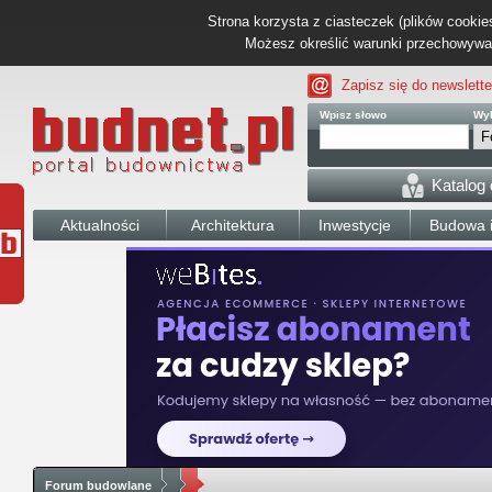
Strona korzysta z ciasteczek (plików cookies
Możesz określić warunki przechowywani
Zapisz się do newslette
Wpisz słowo
Wyb
Katalog
Aktualności
Architektura
Inwestycje
Budowa i
Forum budowlane