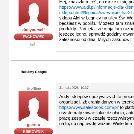
Hej, znalazłam coś, co może ci się pr
https://www.aldi.pl/informacje-dla-kli
sklepu.html/l/legnica/sw-wojciecha-2
sklepu Aldi w Legnicy na ulicy Św. Woj
będziesz w pobliżu. Możesz tam znale
produkty. Pamiętaj, że mają tam różne
doityourself
jeszcze jedno, sprawdź godziny otwarc
FACHOWIEC
zależności od dnia. Miłych zakupów!
Reklamy Google
31 maja 2026, 10:37
offline
Audyt sklepów spożywczych to proce
organizacji, zbierania danych w tereni
https://www.salesbook.com/pl/
to plat
usystematyzować takie działania, au
pracę zespołu w czasie rzeczywistym. 
na to, co naprawdę ważne. Wiele firm 
giermo
KIEROWNIK