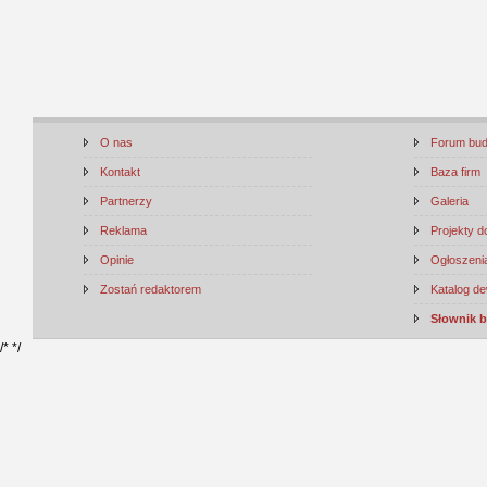
O nas
Forum bu
Kontakt
Baza firm
Partnerzy
Galeria
Reklama
Projekty 
Opinie
Ogłoszenia
Zostań redaktorem
Katalog d
Słownik 
/*
*/