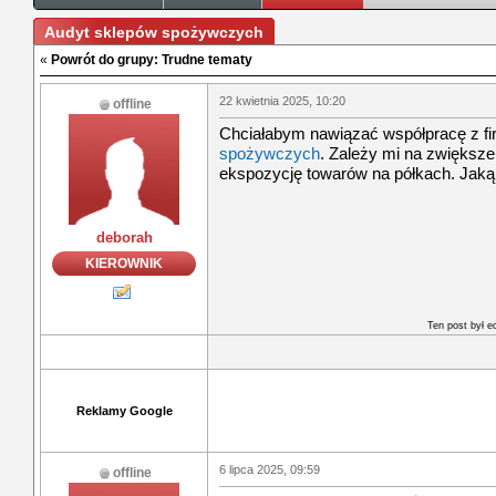
Audyt sklepów spożywczych
«
Powrót do grupy: Trudne tematy
22 kwietnia 2025, 10:20
offline
Chciałabym nawiązać współpracę z f
spożywczych
. Zależy mi na zwiększ
ekspozycję towarów na półkach. Jaką
deborah
KIEROWNIK
Ten post był 
Reklamy Google
6 lipca 2025, 09:59
offline