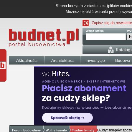
Strona korzysta z ciasteczek (plików cookies
Możesz określić warunki przechowywani
Zapisz się do newslette
Wpisz słowo
Wyb
Katalog
Aktualności
Architektura
Inwestycje
Budowa i
Audyt sklepów spoż
Forum budowlane
Wolne tematy
Trudne tematy