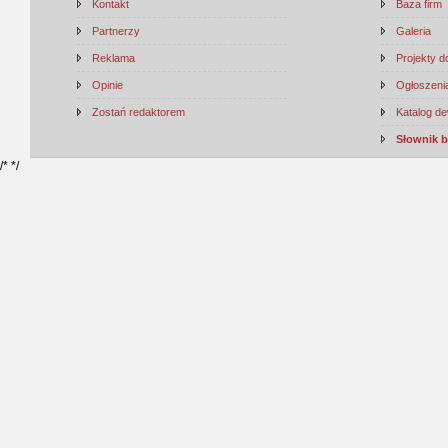
Kontakt
Baza firm
Partnerzy
Galeria
Reklama
Projekty 
Opinie
Ogłoszenia
Zostań redaktorem
Katalog d
Słownik 
/*
*/