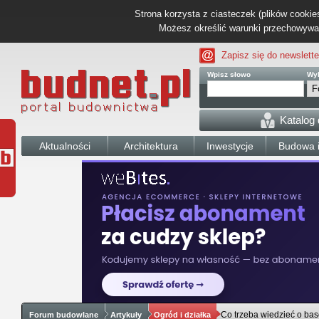
Strona korzysta z ciasteczek (plików cookies
Możesz określić warunki przechowywani
Zapisz się do newslette
Wpisz słowo
Wyb
Katalog
Aktualności
Architektura
Inwestycje
Budowa i
Co trzeba wiedzieć o ba
Forum budowlane
Artykuły
Ogród i działka