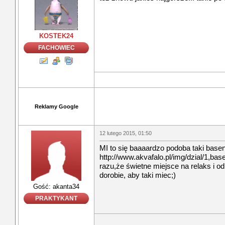
KOSTEK24
FACHOWIEC
Reklamy Google
12 lutego 2015, 01:50
MI to się baaaardzo podoba taki base
http://www.akvafalo.pl/img/dzial/1,bas
razu,że świetne miejsce na relaks i 
dorobie, aby taki miec;)
Gość: akanta34
PRAKTYKANT