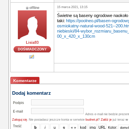
15 marca 2021, 13:15
offline
Świetne są baseny ogrodowe naokoło z
taki:
https://poolneo.pl/basen-ogrodow
osmiokatny-natural-wood-521--200.htm
niebieski/84-wybor_rozmiaru_basenu
00_x_420_x_130cm
Lisia93
DOŚWIADCZONY
Komentarze
Dodaj komentarz
Podpis
E-mail
Adres e-mail nie bedzie prezen
Zaloguj się
. Nie posiadasz jeszcze konta w serwisie
budnet.pl
?
Załóż je
już teraz
w 
Treść
Kolor: