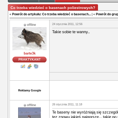
Co trzeba wiedzieć o basenach poliestrowych?
«
Powrót do artykułu: Co trzeba wiedzieć o basenach...
| «
Powrót do grup
24 stycznia 2011, 12:56
offline
Takie sobie te wanny..
barte3k
PRAKTYKANT
Reklamy Google
26 stycznia 2011, 11:18
offline
Te baseny nie wyróżniają się szczegól
tez znowu jakieś najgorsze... takie po